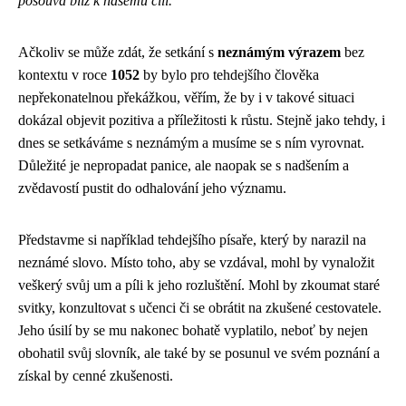
posouvá blíž k našemu cíli.
Ačkoliv se může zdát, že setkání s
neznámým výrazem
bez
kontextu v roce
1052
by bylo pro tehdejšího člověka
nepřekonatelnou překážkou, věřím, že by i v takové situaci
dokázal objevit pozitiva a příležitosti k růstu. Stejně jako tehdy, i
dnes se setkáváme s neznámým a musíme se s ním vyrovnat.
Důležité je nepropadat panice, ale naopak se s nadšením a
zvědavostí pustit do odhalování jeho významu.
Představme si například tehdejšího písaře, který by narazil na
neznámé slovo. Místo toho, aby se vzdával, mohl by vynaložit
veškerý svůj um a píli k jeho rozluštění. Mohl by zkoumat staré
svitky, konzultovat s učenci či se obrátit na zkušené cestovatele.
Jeho úsilí by se mu nakonec bohatě vyplatilo, neboť by nejen
obohatil svůj slovník, ale také by se posunul ve svém poznání a
získal by cenné zkušenosti.