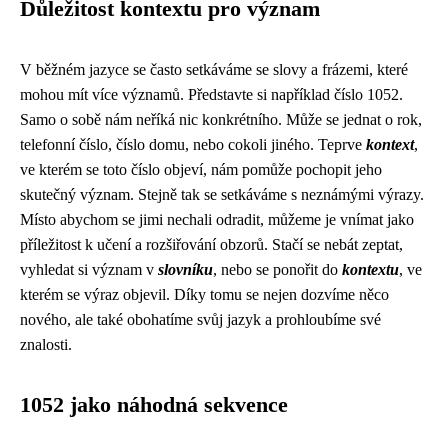
Důležitost kontextu pro význam
V běžném jazyce se často setkáváme se slovy a frázemi, které
mohou mít více významů. Představte si například číslo 1052.
Samo o sobě nám neříká nic konkrétního. Může se jednat o rok,
telefonní číslo, číslo domu, nebo cokoli jiného. Teprve
kontext
,
ve kterém se toto číslo objeví, nám pomůže pochopit jeho
skutečný význam. Stejně tak se setkáváme s neznámými výrazy.
Místo abychom se jimi nechali odradit, můžeme je vnímat jako
příležitost k učení a rozšiřování obzorů. Stačí se nebát zeptat,
vyhledat si význam v
slovníku
, nebo se ponořit do
kontextu
, ve
kterém se výraz objevil. Díky tomu se nejen dozvíme něco
nového, ale také obohatíme svůj jazyk a prohloubíme své
znalosti.
1052 jako náhodná sekvence