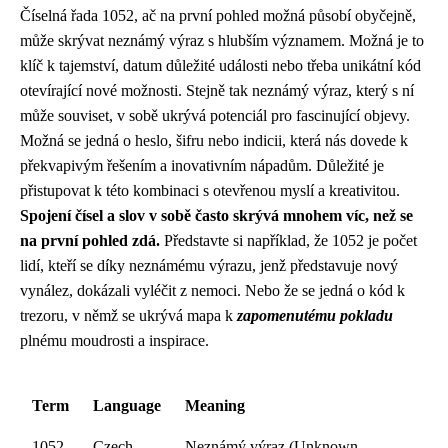
Číselná řada 1052, ač na první pohled možná působí obyčejně,
může skrývat neznámý výraz s hlubším významem. Možná je to
klíč k tajemství, datum důležité události nebo třeba unikátní kód
otevírající nové možnosti. Stejně tak neznámý výraz, který s ní
může souviset, v sobě ukrývá potenciál pro fascinující objevy.
Možná se jedná o heslo, šifru nebo indicii, která nás dovede k
překvapivým řešením a inovativním nápadům. Důležité je
přistupovat k této kombinaci s otevřenou myslí a kreativitou.
Spojení čísel a slov v sobě často skrývá mnohem víc, než se
na první pohled zdá.
Představte si například, že 1052 je počet
lidí, kteří se díky neznámému výrazu, jenž představuje nový
vynález, dokázali vyléčit z nemoci. Nebo že se jedná o kód k
trezoru, v němž se ukrývá mapa k
zapomenutému pokladu
plnému moudrosti a inspirace.
Term
Language
Meaning
1052
Czech
Neznámý výraz (Unknown