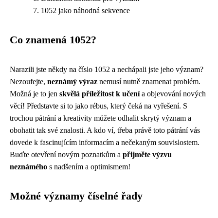
1052 jako náhodná sekvence
Co znamená 1052?
Narazili jste někdy na číslo 1052 a nechápali jste jeho význam?
Nezoufejte,
neznámý výraz
nemusí nutně znamenat problém.
Možná je to jen
skvělá příležitost k učení
a objevování nových
věcí! Představte si to jako rébus, který čeká na vyřešení. S
trochou pátrání a kreativity můžete odhalit skrytý význam a
obohatit tak své znalosti. A kdo ví, třeba právě toto pátrání vás
dovede k fascinujícím informacím a nečekaným souvislostem.
Buďte otevření novým poznatkům a
přijměte výzvu
neznámého
s nadšením a optimismem!
Možné významy číselné řady