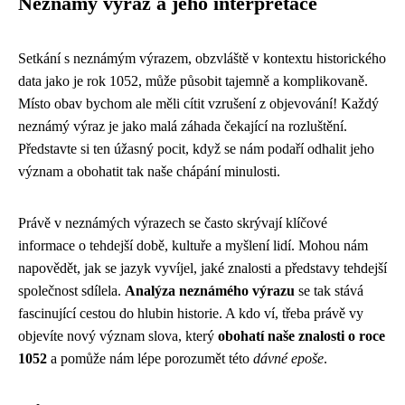
Neznámý výraz a jeho interpretace
Setkání s neznámým výrazem, obzvláště v kontextu historického
data jako je rok 1052, může působit tajemně a komplikovaně.
Místo obav bychom ale měli cítit vzrušení z objevování! Každý
neznámý výraz je jako malá záhada čekající na rozluštění.
Představte si ten úžasný pocit, když se nám podaří odhalit jeho
význam a obohatit tak naše chápání minulosti.
Právě v neznámých výrazech se často skrývají klíčové
informace o tehdejší době, kultuře a myšlení lidí. Mohou nám
napovědět, jak se jazyk vyvíjel, jaké znalosti a představy tehdejší
společnost sdílela.
Analýza neznámého výrazu
se tak stává
fascinující cestou do hlubin historie. A kdo ví, třeba právě vy
objevíte nový význam slova, který
obohatí naše znalosti o roce
1052
a pomůže nám lépe porozumět této
dávné epoše
.