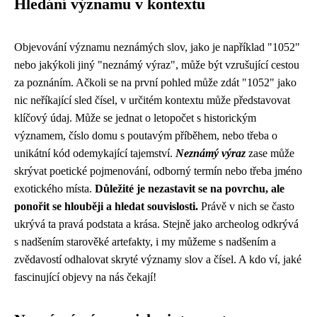
Hledání významu v kontextu
Objevování významu neznámých slov, jako je například "1052"
nebo jakýkoli jiný "neznámý výraz", může být vzrušující cestou
za poznáním. Ačkoli se na první pohled může zdát "1052" jako
nic neříkající sled čísel, v určitém kontextu může představovat
klíčový údaj. Může se jednat o letopočet s historickým
významem, číslo domu s poutavým příběhem, nebo třeba o
unikátní kód odemykající tajemství.
Neznámý výraz
zase může
skrývat poetické pojmenování, odborný termín nebo třeba jméno
exotického místa.
Důležité je nezastavit se na povrchu, ale
ponořit se hlouběji a hledat souvislosti.
Právě v nich se často
ukrývá ta pravá podstata a krása. Stejně jako archeolog odkrývá
s nadšením starověké artefakty, i my můžeme s nadšením a
zvědavostí odhalovat skryté významy slov a čísel. A kdo ví, jaké
fascinující objevy na nás čekají!