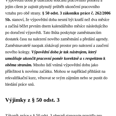
Výpovědní doba je důležitou součástí pracovního poměru a
jejím cílem je zajistit plynulý průběh ukončení pracovního
vztahu pro obě strany.
§ 50 odst. 3 zákoníku práce č. 262/2006
Sb.
stanoví, že výpovědní doba nesmí být kratší než dva měsíce
a začíná běžet prvním dnem kalendářního měsíce následujícího
po doručení výpovědi. Tato lhůta poskytuje zaměstnancům
dostatek času na nalezení nového zaměstnání a předání agendy.
Zaměstnavatelé naopak získávají prostor pro nalezení a zaučení
nového kolegy.
Výpovědní doba je tak nástrojem, který
umožňuje ukončit pracovní poměr korektně a s respektem k
oběma stranám.
Mnoho lidí vnímá výpovědní dobu jako
příležitost k novému začátku. Mohou se například přihlásit na
rekvalifikační kurz, věnovat se svým zájmům nebo se pustit do
hledání práce snů.
Výjimky z § 50 odst. 3
Zákoník práce v § 50 odst. 3 obecně stanovuje pravidla pro