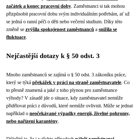
začátek a konec pracovní doby
. Zaměstnanci si tak mohou
přizpůsobit pracovní dobu svým individuálním potřebám, ať už
se jedná o ranní péči o děti nebo večerní studium. Díky této
změně se
zvýšila spokojenost zaměstnanců
a
snížila se
fluktuace
.
Nejčastější dotazy k § 50 odst. 3
Mnoho zaměstnanců se zajímá o § 50 odst. 3 zákoníku práce,
který se týká
překážek v práci na straně zaměstnavatele
. Co
to přesně znamená a jaké z toho plynou pro zaměstnance
výhody? V zásadě jde o situace, kdy zaměstnavatel nemůže
přidělovat práci z důvodů, které nemůže ovlivnit. Může se jednat
například o
neočekávané výpadky energií, živelné pohromy,
nebo nařízení karantény
.
Důležité je, že i v těchto případech
náleží zaměstnanci