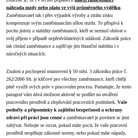
náhrada mzdy nebo platu ve výši průměrného výdělku
.
Zaměstnavatel tak i přes výpadek výroby a ztrátu zisku
kompenzuje svým zaměstnancům ušlou mzdu. To přispívá k
pocitu jistoty a stability zaměstnanců, kteří se nemusí obávat o
svůj příjem v případě nepředvídatelných událostí. Zákoník práce
tak chrání zaměstnance a zajišťuje jim finanční stabilitu i v
náročných situacích.
Znalost a pochopení ustanovení § 50 odst. 3 zákoníku práce č.
262/2006 Sb. je klíčové pro všechny zaměstnance, kteří chtějí
plně využít svých práv v pracovním procesu. Pamatujte, že tento
paragraf vám dává možnost aktivně se podílet na utváření
pracovního prostředí a zlepšování pracovních podmínek.
Vaše
podněty a připomínky k zajištění bezpečnosti a ochrany
zdraví při práci jsou cenné
a zaměstnavatel je povinen se jimi
zabývat. Nebojte se ozvat, pokud máte pocit, že vaše pracovní
prostředí nesplňuje zákonné normy, nebo pokud máte nápady,