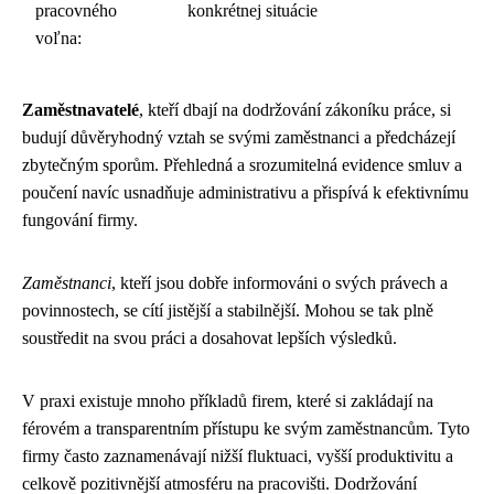
pracovného
konkrétnej situácie
voľna:
Zaměstnavatelé
, kteří dbají na dodržování zákoníku práce, si
budují důvěryhodný vztah se svými zaměstnanci a předcházejí
zbytečným sporům. Přehledná a srozumitelná evidence smluv a
poučení navíc usnadňuje administrativu a přispívá k efektivnímu
fungování firmy.
Zaměstnanci
, kteří jsou dobře informováni o svých právech a
povinnostech, se cítí jistější a stabilnější. Mohou se tak plně
soustředit na svou práci a dosahovat lepších výsledků.
V praxi existuje mnoho příkladů firem, které si zakládají na
férovém a transparentním přístupu ke svým zaměstnancům. Tyto
firmy často zaznamenávají nižší fluktuaci, vyšší produktivitu a
celkově pozitivnější atmosféru na pracovišti. Dodržování