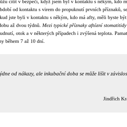
můžu cítit v bezpečí, když jsem byl v kontaktu s někým, kdo 
období od kontaktu s virem do propuknutí prvních příznaků, s
kud jste byli v kontaktu s někým, kdo má afty, měli byste být
dobu až dvou týdnů.
Mezi typické příznaky aftózní stomatitidy
arudnutí, otok a v některých případech i zvýšená teplota. Pamat
amy během 7 až 10 dní.
týdne od nákazy, ale inkubační doba se může lišit v závislos
Jindřich Kr