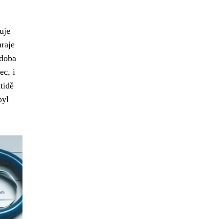
uje
raje
 doba
ec, i
tidě
byl