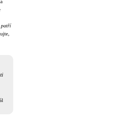
má
e
 patří
ujte,
ti
ál