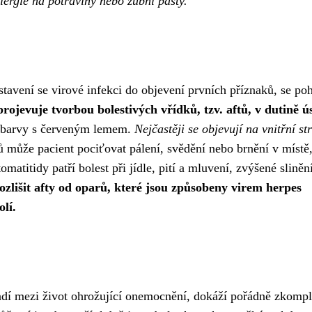
lergie na potraviny nebo zubní pasty.
stavení se virové infekci do objevení prvních příznaků, se po
projevuje tvorbou bolestivých vřídků, tzv. aftů, v dutině ús
lé barvy s červeným lemem.
Nejčastěji se objevují na vnitřní st
 může pacient pociťovat pálení, svědění nebo brnění v místě
omatitidy patří bolest při jídle, pití a mluvení, zvýšené sliněn
rozlišit afty od oparů, které jsou způsobeny virem herpes
olí.
řadí mezi život ohrožující onemocnění, dokáží pořádně zkomp