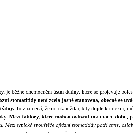
ky, je běžné onemocnění ústní dutiny, které se projevuje bole
zní stomatitidy není zcela jasně stanovena, obecně se uvá
 týdny.
To znamená, že od okamžiku, kdy dojde k infekci, m
naky.
Mezi faktory, které mohou ovlivnit inkubační dobu, p
m.
Mezi typické spouštěče aftózní stomatitidy patří stres, osla