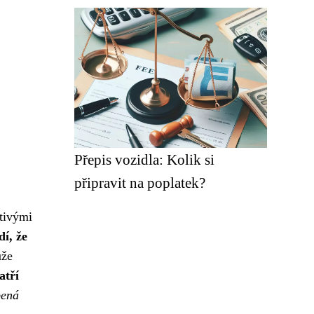
Přepis vozidla: Kolik si
připravit na poplatek?
stivými
dí, že
ůže
atří
bená