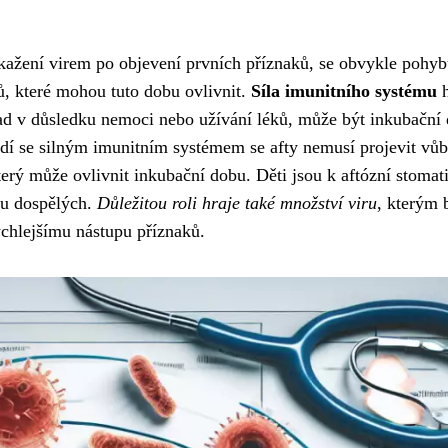
akažení virem po objevení prvních příznaků, se obvykle pohyb
ů, které mohou tuto dobu ovlivnit.
Síla imunitního systému
h
lad v důsledku nemoci nebo užívání léků, může být inkubační
idí se silným imunitním systémem se afty nemusí projevit vůb
erý může ovlivnit inkubační dobu. Děti jsou k aftózní stomati
 u dospělých.
Důležitou roli hraje také množství viru
, kterým 
ychlejšímu nástupu příznaků.