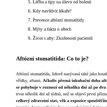
Léčba a tipy na úlevu od bolesti
Kdy navštívit lékaře?
Prevence aftózní stomatitidy
Mýty a fakta o aftech
Život s afty: Zkušenosti pacientů
Aftózní stomatitida: Co to je?
Aftózní stomatitida, lidově nazývaná také jako kout
vřídky, aftami.
Ačkoliv přesná inkubační doba aftó
se pohybuje v rozmezí od několika dní až po dva
trvat několik dní až týdnů, než se objeví první příz
celkový zdravotní stav, věk a expozice spouštěčů