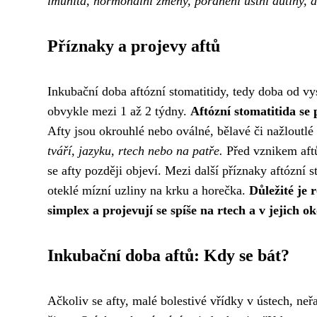
imunita, hormonální změny, poranění ústní dutiny, a
Příznaky a projevy aftů
Inkubační doba aftózní stomatitidy, tedy doba od vy
obvykle mezi 1 až 2 týdny.
Aftózní stomatitida se 
Afty jsou okrouhlé nebo oválné, bělavé či nažlout
tváří, jazyku, rtech nebo na patře.
Před vznikem aftů
se afty později objeví. Mezi další příznaky aftózní st
oteklé mízní uzliny na krku a horečka.
Důležité je 
simplex a projevují se spíše na rtech a v jejich ok
Inkubační doba aftů: Kdy se bát?
Ačkoliv se afty, malé bolestivé vřídky v ústech, ne