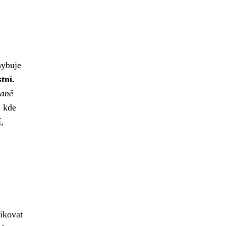
hybuje
tní.
raně
, kde
í,
likovat