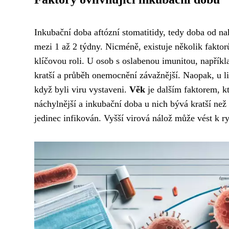
Inkubační doba aftózní stomatitidy, tedy doba od n
mezi 1 až 2 týdny. Nicméně, existuje několik faktor
klíčovou roli. U osob s oslabenou imunitou, napřík
kratší a průběh onemocnění závažnější. Naopak, u l
když byli viru vystaveni.
Věk
je dalším faktorem, kt
náchylnější a inkubační doba u nich bývá kratší než
jedinec infikován. Vyšší virová nálož může vést k r