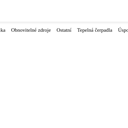
ika
Obnovitelné zdroje
Ostatní
Tepelná čerpadla
Úspo