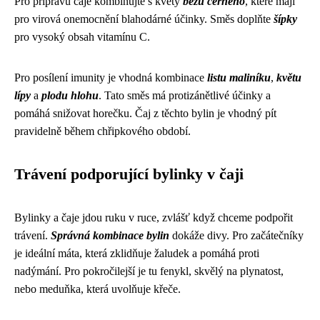
Pro přípravu čaje kombinujte s květy
bezu černého
, které mají
pro virová onemocnění blahodárné účinky. Směs doplňte
šípky
pro vysoký obsah vitamínu C.
Pro posílení imunity je vhodná kombinace
listu maliníku
,
květu
lípy
a
plodu hlohu
. Tato směs má protizánětlivé účinky a
pomáhá snižovat horečku. Čaj z těchto bylin je vhodný pít
pravidelně během chřipkového období.
Trávení podporující bylinky v čaji
Bylinky a čaje jdou ruku v ruce, zvlášť když chceme podpořit
trávení.
Správná kombinace bylin
dokáže divy. Pro začátečníky
je ideální máta, která zklidňuje žaludek a pomáhá proti
nadýmání. Pro pokročilejší je tu fenykl, skvělý na plynatost,
nebo meduňka, která uvolňuje křeče.