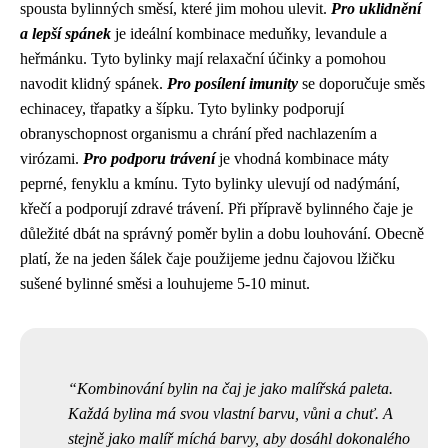
spousta bylinných směsí, které jim mohou ulevit.
Pro uklidnění
a lepší spánek
je ideální kombinace meduňky, levandule a
heřmánku. Tyto bylinky mají relaxační účinky a pomohou
navodit klidný spánek.
Pro posílení imunity
se doporučuje směs
echinacey, třapatky a šípku. Tyto bylinky podporují
obranyschopnost organismu a chrání před nachlazením a
virózami.
Pro podporu trávení
je vhodná kombinace máty
peprné, fenyklu a kmínu. Tyto bylinky ulevují od nadýmání,
křečí a podporují zdravé trávení. Při přípravě bylinného čaje je
důležité dbát na správný poměr bylin a dobu louhování. Obecně
platí, že na jeden šálek čaje použijeme jednu čajovou lžičku
sušené bylinné směsi a louhujeme 5-10 minut.
Kombinování bylin na čaj je jako malířská paleta.
Každá bylina má svou vlastní barvu, vůni a chuť. A
stejně jako malíř míchá barvy, aby dosáhl dokonalého