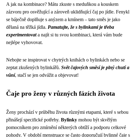
A jak na kombinace? Mátu zkuste s meduňkou a kouskem
zázvoru pro osvěžující a zároveň uklidňující čaj po jídle. Fenykl
se báječně doplňuje s anýzem a kmínem – tato směs je jako
dělaná na těžká jídla.
Pamatujte, že s bylinkami je třeba
experimentovat
a najít si tu svou kombinaci, která vám bude
nejlépe vyhovovat.
Nebojte se inspirovat v chytrých knihách o bylinkách nebo se
zeptat zkušených bylinkářů.
Svět čajových směsí je plný chutí a
vůní
, stačí se jen odvážit a objevovat!
Čaje pro ženy v různých fázích života
Ženy prochází v průběhu života různými etapami, které s sebou
přinášejí specifické potřeby.
Bylinky
mohou být skvělým
pomocníkem pro zmírnění některých obtíží a podporu celkové
pohody. V období menstruace se často doporučují bylinné čaje s