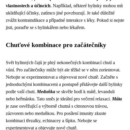
vlastnostech a účincích
. Například, některé bylinky mohou mít
uklidňující účinky, zatímco jiné povzbuzují. Je také důležité
zvážit kontraindikace a případné interakce s léky. Pokud si nejste
jisti, poraďte se s bylinkářem nebo lékařem.
Chuťové kombinace pro začátečníky
Svět bylinných čajů je plný nekonečných kombinací chutí a
vůní. Pro začátečníky může být ale těžké se v něm zorientovat.
Nebojte se experimentovat a objevovat nové chutě. Začněte s
jednoduchými kombinacemi a postupně přidávejte další bylinky
podle vaší chuti.
Meduňka
se skvěle hodí k mátě, levanduli
nebo heřmánku. Tato směs je ideální pro večerní relaxaci.
Máta
je zase osvěžující a výborně chutná s citronovou trávou,
zázvorem nebo meduňkou. Pro posílení imunity zkuste
kombinaci třezalky, echinacey a šípku. Nebojte se
experimentovat a objevujte nové chutě.