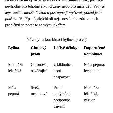
nevhodné pro těhotné a kojící ženy nebo pro malé děti.
Vždy je
lepší začít s menší dávkou a postupně ji zvyšovat, pokud je to
potřeba.
V případě jakýchkoli nejasností nebo zdravotních
problémů se poraďte se svým lékařem.
Návody na kombinaci bylinek pro čaj
Bylina
Chuťový
Léčivé účinky
Doporučené
profil
kombinace
Meduňka
Citrónová,
Uklidňující,
Máta peprná,
lékařská
osvěžující
proti
levandule
nespavosti
Máta
Svěží,
Proti
Meduňka
peprná
mentolová
nadýmání,
lékařská,
podporuje
zázvor
trávení