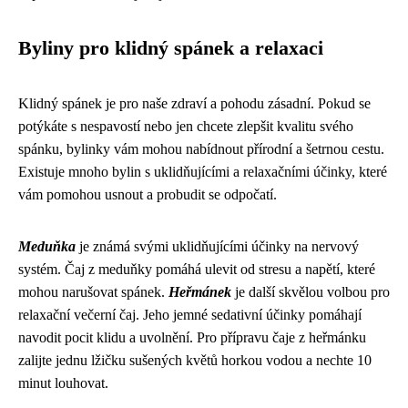
Byliny pro klidný spánek a relaxaci
Klidný spánek je pro naše zdraví a pohodu zásadní. Pokud se
potýkáte s nespavostí nebo jen chcete zlepšit kvalitu svého
spánku, bylinky vám mohou nabídnout přírodní a šetrnou cestu.
Existuje mnoho bylin s uklidňujícími a relaxačními účinky, které
vám pomohou usnout a probudit se odpočatí.
Meduňka
je známá svými uklidňujícími účinky na nervový
systém. Čaj z meduňky pomáhá ulevit od stresu a napětí, které
mohou narušovat spánek.
Heřmánek
je další skvělou volbou pro
relaxační večerní čaj. Jeho jemné sedativní účinky pomáhají
navodit pocit klidu a uvolnění. Pro přípravu čaje z heřmánku
zalijte jednu lžičku sušených květů horkou vodou a nechte 10
minut louhovat.