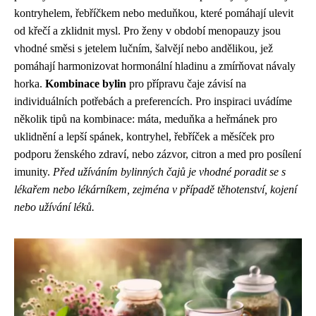
kontryhelem, řebříčkem nebo meduňkou, které pomáhají ulevit
od křečí a zklidnit mysl. Pro ženy v období menopauzy jsou
vhodné směsi s jetelem lučním, šalvějí nebo andělikou, jež
pomáhají harmonizovat hormonální hladinu a zmírňovat návaly
horka.
Kombinace bylin
pro přípravu čaje závisí na
individuálních potřebách a preferencích. Pro inspiraci uvádíme
několik tipů na kombinace: máta, meduňka a heřmánek pro
uklidnění a lepší spánek, kontryhel, řebříček a měsíček pro
podporu ženského zdraví, nebo zázvor, citron a med pro posílení
imunity.
Před užíváním bylinných čajů je vhodné poradit se s
lékařem nebo lékárníkem, zejména v případě těhotenství, kojení
nebo užívání léků.