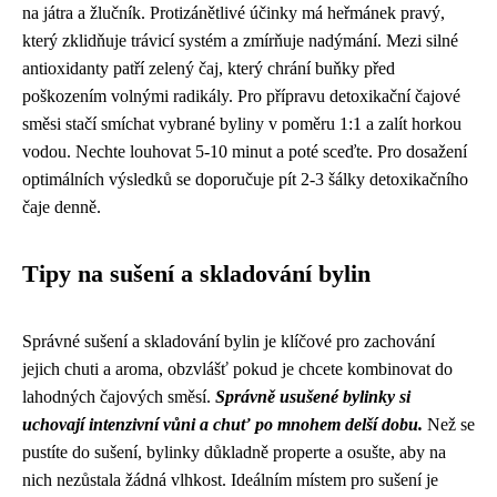
na játra a žlučník. Protizánětlivé účinky má heřmánek pravý,
který zklidňuje trávicí systém a zmírňuje nadýmání. Mezi silné
antioxidanty patří zelený čaj, který chrání buňky před
poškozením volnými radikály. Pro přípravu detoxikační čajové
směsi stačí smíchat vybrané byliny v poměru 1:1 a zalít horkou
vodou. Nechte louhovat 5-10 minut a poté sceďte. Pro dosažení
optimálních výsledků se doporučuje pít 2-3 šálky detoxikačního
čaje denně.
Tipy na sušení a skladování bylin
Správné sušení a skladování bylin je klíčové pro zachování
jejich chuti a aroma, obzvlášť pokud je chcete kombinovat do
lahodných čajových směsí.
Správně usušené bylinky si
uchovají intenzivní vůni a chuť po mnohem delší dobu.
Než se
pustíte do sušení, bylinky důkladně properte a osušte, aby na
nich nezůstala žádná vlhkost. Ideálním místem pro sušení je