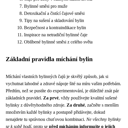
Bylinné směsi pro muže
Detoxikační a čistící čajové směsi
Tipy na sušení a skladování bylin
Bezpečnost a kontraindikace bylin
Inspirace na netradiční bylinné čaje
Oblíbené bylinné směsi z celého světa
Základní pravidla míchání bylin
Míchání vlastních bylinných čajů je skvělý způsob, jak si
vychutnat lahodné a zdravé nápoje šité na míru vašim potřebám.
Předtím, než se pustíte do experimentování, je důležité znát pár
základních pravidel.
Za prvé
, vždy používejte kvalitní sušené
bylinky z důvěryhodného zdroje.
Za druhé
, začněte s menším
množstvím každé bylinky a postupně přidávejte, dokud
nenajdete tu správnou chuťovou kombinaci.
Ne všechny bylinky
se k sobě hodí
, proto se
před mícháním informujte o jejich