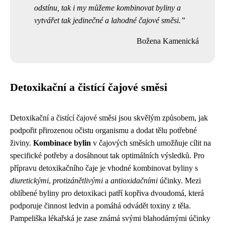
odstínu, tak i my můžeme kombinovat byliny a
vytvářet tak jedinečné a lahodné čajové směsi.
Božena Kamenická
Detoxikační a čistící čajové směsi
Detoxikační a čistící čajové směsi jsou skvělým způsobem, jak
podpořit přirozenou očistu organismu a dodat tělu potřebné
živiny.
Kombinace bylin
v čajových směsích umožňuje cílit na
specifické potřeby a dosáhnout tak optimálních výsledků. Pro
přípravu detoxikačního čaje je vhodné kombinovat byliny s
diuretickými
,
protizánětlivými
a
antioxidačními
účinky. Mezi
oblíbené byliny pro detoxikaci patří kopřiva dvoudomá, která
podporuje činnost ledvin a pomáhá odvádět toxiny z těla.
Pampeliška lékařská je zase známá svými blahodárnými účinky