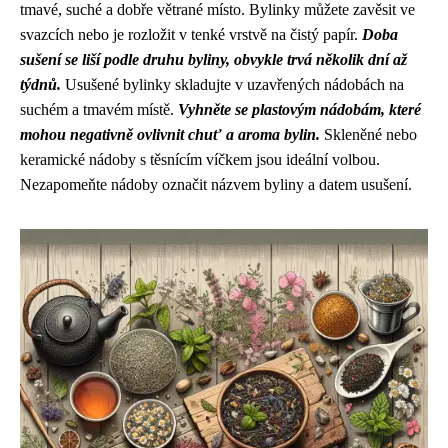
tmavé, suché a dobře větrané místo. Bylinky můžete zavěsit ve
svazcích nebo je rozložit v tenké vrstvě na čistý papír.
Doba
sušení se liší podle druhu byliny, obvykle trvá několik dní až
týdnů.
Usušené bylinky skladujte v uzavřených nádobách na
suchém a tmavém místě.
Vyhněte se plastovým nádobám, které
mohou negativně ovlivnit chuť a aroma bylin.
Skleněné nebo
keramické nádoby s těsnícím víčkem jsou ideální volbou.
Nezapomeňte nádoby označit názvem byliny a datem usušení.