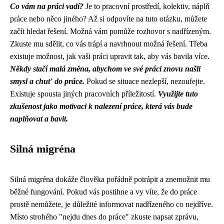
Co vám na práci vadí?
Je to pracovní prostředí, kolektiv, náplň
práce nebo něco jiného? Až si odpovíte na tuto otázku, můžete
začít hledat řešení. Možná vám pomůže rozhovor s nadřízeným.
Zkuste mu sdělit, co vás trápí a navrhnout možná řešení. Třeba
existuje možnost, jak vaši práci upravit tak, aby vás bavila více.
Někdy stačí malá změna, abychom ve své práci znovu našli
smysl a chuť do práce.
Pokud se situace nezlepší, nezoufejte.
Existuje spousta jiných pracovních příležitostí.
Využijte tuto
zkušenost jako motivaci k nalezení práce, která vás bude
naplňovat a bavit.
Silná migréna
Silná migréna dokáže člověka pořádně potrápit a znemožnit mu
běžné fungování. Pokud vás postihne a vy víte, že do práce
prostě nemůžete, je důležité informovat nadřízeného co nejdříve.
Místo strohého "nejdu dnes do práce" zkuste napsat zprávu,