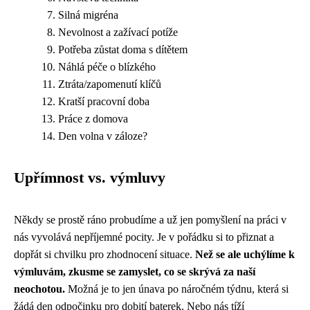
Silná migréna
Nevolnost a zažívací potíže
Potřeba zůstat doma s dítětem
Náhlá péče o blízkého
Ztráta/zapomenutí klíčů
Kratší pracovní doba
Práce z domova
Den volna v záloze?
Upřímnost vs. výmluvy
Někdy se prostě ráno probudíme a už jen pomyšlení na práci v
nás vyvolává nepříjemné pocity. Je v pořádku si to přiznat a
dopřát si chvilku pro zhodnocení situace.
Než se ale uchýlíme k
výmluvám, zkusme se zamyslet, co se skrývá za naší
neochotou.
Možná je to jen únava po náročném týdnu, která si
žádá den odpočinku pro dobití baterek. Nebo nás tíží