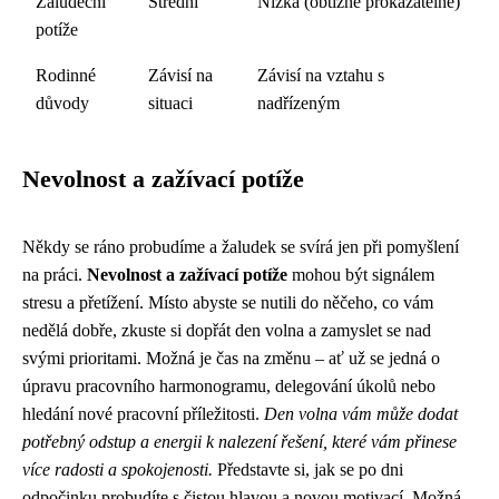
Žaludeční
Střední
Nízká (obtížně prokazatelné)
potíže
Rodinné
Závisí na
Závisí na vztahu s
důvody
situaci
nadřízeným
Nevolnost a zažívací potíže
Někdy se ráno probudíme a žaludek se svírá jen při pomyšlení
na práci.
Nevolnost a zažívací potíže
mohou být signálem
stresu a přetížení. Místo abyste se nutili do něčeho, co vám
nedělá dobře, zkuste si dopřát den volna a zamyslet se nad
svými prioritami. Možná je čas na změnu – ať už se jedná o
úpravu pracovního harmonogramu, delegování úkolů nebo
hledání nové pracovní příležitosti.
Den volna vám může dodat
potřebný odstup a energii k nalezení řešení, které vám přinese
více radosti a spokojenosti.
Představte si, jak se po dni
odpočinku probudíte s čistou hlavou a novou motivací. Možná