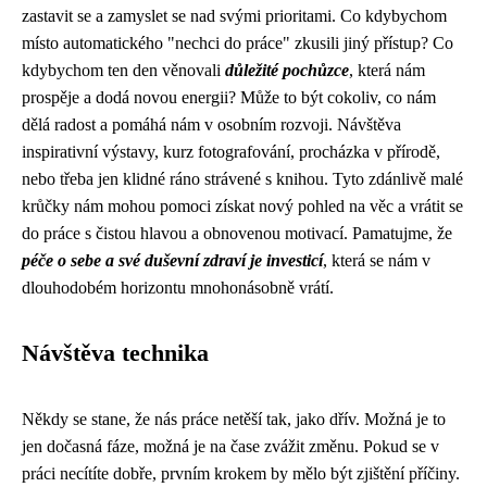
zastavit se a zamyslet se nad svými prioritami. Co kdybychom
místo automatického "nechci do práce" zkusili jiný přístup? Co
kdybychom ten den věnovali
důležité pochůzce
, která nám
prospěje a dodá novou energii? Může to být cokoliv, co nám
dělá radost a pomáhá nám v osobním rozvoji. Návštěva
inspirativní výstavy, kurz fotografování, procházka v přírodě,
nebo třeba jen klidné ráno strávené s knihou. Tyto zdánlivě malé
krůčky nám mohou pomoci získat nový pohled na věc a vrátit se
do práce s čistou hlavou a obnovenou motivací. Pamatujme, že
péče o sebe a své duševní zdraví je investicí
, která se nám v
dlouhodobém horizontu mnohonásobně vrátí.
Návštěva technika
Někdy se stane, že nás práce netěší tak, jako dřív. Možná je to
jen dočasná fáze, možná je na čase zvážit změnu. Pokud se v
práci necítíte dobře, prvním krokem by mělo být zjištění příčiny.