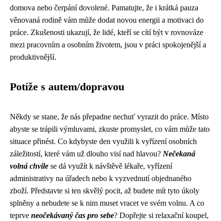
domova nebo čerpání dovolené. Pamatujte, že i krátká pauza
věnovaná rodině vám může dodat novou energii a motivaci do
práce. Zkušenosti ukazují, že lidé, kteří se cítí být v rovnováze
mezi pracovním a osobním životem, jsou v práci spokojenější a
produktivnější.
Potíže s autem/dopravou
Někdy se stane, že nás přepadne nechuť vyrazit do práce. Místo
abyste se trápili výmluvami, zkuste promyslet, co vám může tato
situace přinést. Co kdybyste den využili k vyřízení osobních
záležitostí, které vám už dlouho visí nad hlavou?
Nečekaná
volná chvíle
se dá využít k návštěvě lékaře, vyřízení
administrativy na úřadech nebo k vyzvednutí objednaného
zboží. Představte si ten skvělý pocit, až budete mít tyto úkoly
splněny a nebudete se k nim muset vracet ve svém volnu. A co
teprve
neočekávaný čas pro sebe
? Dopřejte si relaxační koupel,