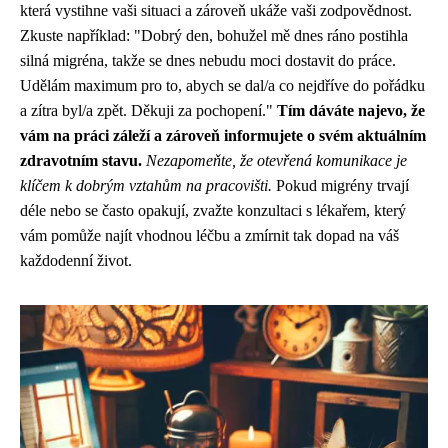
která vystihne vaši situaci a zároveň ukáže vaši zodpovědnost.
Zkuste například: "Dobrý den, bohužel mě dnes ráno postihla
silná migréna, takže se dnes nebudu moci dostavit do práce.
Udělám maximum pro to, abych se dal/a co nejdříve do pořádku
a zítra byl/a zpět. Děkuji za pochopení."
Tím dáváte najevo, že
vám na práci záleží a zároveň informujete o svém aktuálním
zdravotním stavu.
Nezapomeňte, že otevřená komunikace je
klíčem k dobrým vztahům na pracovišti.
Pokud migrény trvají
déle nebo se často opakují, zvažte konzultaci s lékařem, který
vám pomůže najít vhodnou léčbu a zmírnit tak dopad na váš
každodenní život.