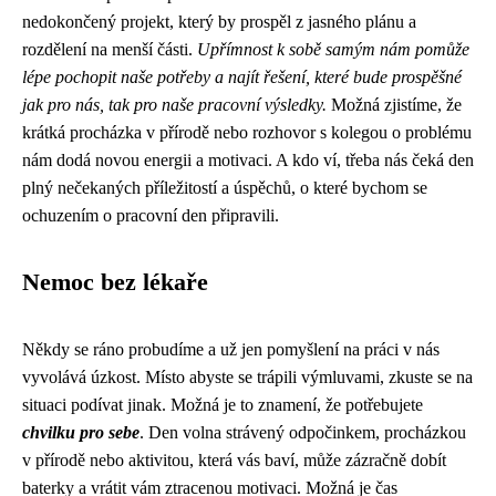
nedokončený projekt, který by prospěl z jasného plánu a
rozdělení na menší části.
Upřímnost k sobě samým nám pomůže
lépe pochopit naše potřeby a najít řešení, které bude prospěšné
jak pro nás, tak pro naše pracovní výsledky.
Možná zjistíme, že
krátká procházka v přírodě nebo rozhovor s kolegou o problému
nám dodá novou energii a motivaci. A kdo ví, třeba nás čeká den
plný nečekaných příležitostí a úspěchů, o které bychom se
ochuzením o pracovní den připravili.
Nemoc bez lékaře
Někdy se ráno probudíme a už jen pomyšlení na práci v nás
vyvolává úzkost. Místo abyste se trápili výmluvami, zkuste se na
situaci podívat jinak. Možná je to znamení, že potřebujete
chvilku pro sebe
. Den volna strávený odpočinkem, procházkou
v přírodě nebo aktivitou, která vás baví, může zázračně dobít
baterky a vrátit vám ztracenou motivaci. Možná je čas