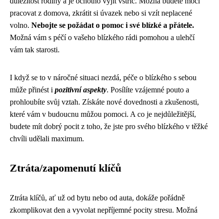
důležitost rodiny a je ochotno vyjít vstříc. Možná budete moci
pracovat z domova, zkrátit si úvazek nebo si vzít neplacené
volno.
Nebojte se požádat o pomoc i své blízké a přátele.
Možná vám s péčí o vašeho blízkého rádi pomohou a ulehčí
vám tak starosti.
I když se to v náročné situaci nezdá, péče o blízkého s sebou
může přinést i
pozitivní aspekty
. Posílíte vzájemné pouto a
prohloubíte svůj vztah. Získáte nové dovednosti a zkušenosti,
které vám v budoucnu můžou pomoci. A co je nejdůležitější,
budete mít dobrý pocit z toho, že jste pro svého blízkého v těžké
chvíli udělali maximum.
Ztráta/zapomenutí klíčů
Ztráta klíčů, ať už od bytu nebo od auta, dokáže pořádně
zkomplikovat den a vyvolat nepříjemné pocity stresu. Možná