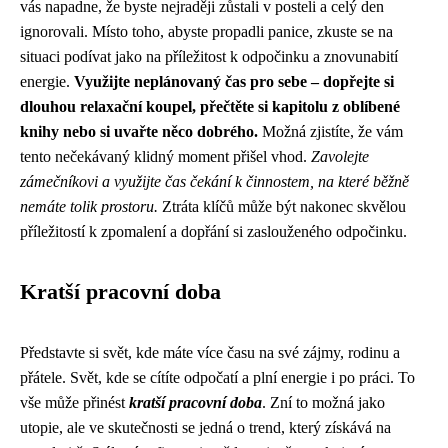
vás napadne, že byste nejraději zůstali v posteli a celý den
ignorovali. Místo toho, abyste propadli panice, zkuste se na
situaci podívat jako na příležitost k odpočinku a znovunabití
energie.
Využijte neplánovaný čas pro sebe – dopřejte si
dlouhou relaxační koupel, přečtěte si kapitolu z oblíbené
knihy nebo si uvařte něco dobrého.
Možná zjistíte, že vám
tento nečekávaný klidný moment přišel vhod.
Zavolejte
zámečníkovi a využijte čas čekání k činnostem, na které běžně
nemáte tolik prostoru.
Ztráta klíčů může být nakonec skvělou
příležitostí k zpomalení a dopřání si zaslouženého odpočinku.
Kratší pracovní doba
Představte si svět, kde máte více času na své zájmy, rodinu a
přátele. Svět, kde se cítíte odpočatí a plní energie i po práci. To
vše může přinést
kratší pracovní doba
. Zní to možná jako
utopie, ale ve skutečnosti se jedná o trend, který získává na