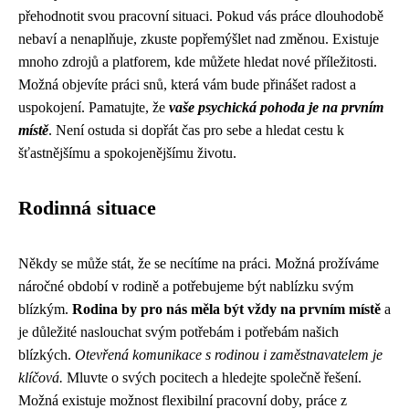
přehodnotit svou pracovní situaci. Pokud vás práce dlouhodobě
nebaví a nenaplňuje, zkuste popřemýšlet nad změnou. Existuje
mnoho zdrojů a platforem, kde můžete hledat nové příležitosti.
Možná objevíte práci snů, která vám bude přinášet radost a
uspokojení. Pamatujte, že
vaše psychická pohoda je na prvním
místě
. Není ostuda si dopřát čas pro sebe a hledat cestu k
šťastnějšímu a spokojenějšímu životu.
Rodinná situace
Někdy se může stát, že se necítíme na práci. Možná prožíváme
náročné období v rodině a potřebujeme být nablízku svým
blízkým.
Rodina by pro nás měla být vždy na prvním místě
a
je důležité naslouchat svým potřebám i potřebám našich
blízkých.
Otevřená komunikace s rodinou i zaměstnavatelem je
klíčová.
Mluvte o svých pocitech a hledejte společně řešení.
Možná existuje možnost flexibilní pracovní doby, práce z