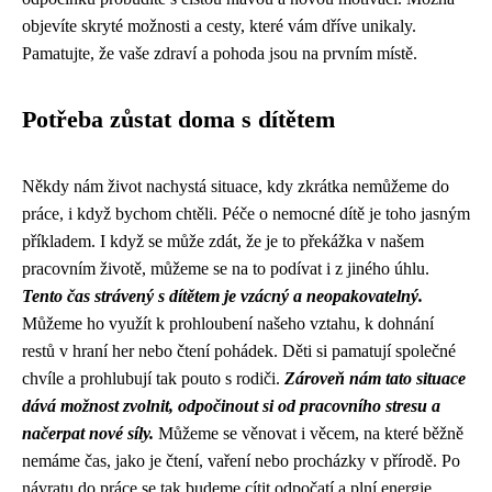
objevíte skryté možnosti a cesty, které vám dříve unikaly.
Pamatujte, že vaše zdraví a pohoda jsou na prvním místě.
Potřeba zůstat doma s dítětem
Někdy nám život nachystá situace, kdy zkrátka nemůžeme do
práce, i když bychom chtěli. Péče o nemocné dítě je toho jasným
příkladem. I když se může zdát, že je to překážka v našem
pracovním životě, můžeme se na to podívat i z jiného úhlu.
Tento čas strávený s dítětem je vzácný a neopakovatelný.
Můžeme ho využít k prohloubení našeho vztahu, k dohnání
restů v hraní her nebo čtení pohádek. Děti si pamatují společné
chvíle a prohlubují tak pouto s rodiči.
Zároveň nám tato situace
dává možnost zvolnit, odpočinout si od pracovního stresu a
načerpat nové síly.
Můžeme se věnovat i věcem, na které běžně
nemáme čas, jako je čtení, vaření nebo procházky v přírodě. Po
návratu do práce se tak budeme cítit odpočatí a plní energie.