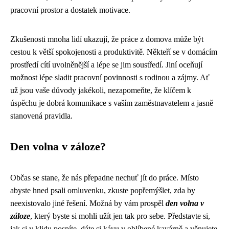
pracovní prostor a dostatek motivace.
Zkušenosti mnoha lidí ukazují, že práce z domova může být
cestou k větší spokojenosti a produktivitě. Někteří se v domácím
prostředí cítí uvolněnější a lépe se jim soustředí. Jiní oceňují
možnost lépe sladit pracovní povinnosti s rodinou a zájmy. Ať
už jsou vaše důvody jakékoli, nezapomeňte, že klíčem k
úspěchu je dobrá komunikace s vaším zaměstnavatelem a jasně
stanovená pravidla.
Den volna v záloze?
Občas se stane, že nás přepadne nechuť jít do práce. Místo
abyste hned psali omluvenku, zkuste popřemýšlet, zda by
neexistovalo jiné řešení. Možná by vám prospěl
den volna v
záloze
, který byste si mohli užít jen tak pro sebe. Představte si,
jak si v klidu pospíte, dáte si kávu v oblíbené kavárně a věnujete