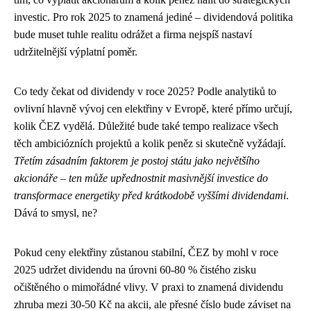
investic. Pro rok 2025 to znamená jediné – dividendová politika
bude muset tuhle realitu odrážet a firma nejspíš nastaví
udržitelnější výplatní poměr.
Co tedy čekat od dividendy v roce 2025? Podle analytiků to
ovlivní hlavně vývoj cen elektřiny v Evropě, které přímo určují,
kolik ČEZ vydělá. Důležité bude také tempo realizace všech
těch ambiciózních projektů a kolik peněz si skutečně vyžádají.
Třetím zásadním faktorem je postoj státu jako největšího
akcionáře – ten může upřednostnit masivnější investice do
transformace energetiky před krátkodobě vyššími dividendami
.
Dává to smysl, ne?
Pokud ceny elektřiny zůstanou stabilní, ČEZ by mohl v roce
2025 udržet dividendu na úrovni 60-80 % čistého zisku
očištěného o mimořádné vlivy. V praxi to znamená dividendu
zhruba mezi 30-50 Kč na akcii, ale přesné číslo bude záviset na