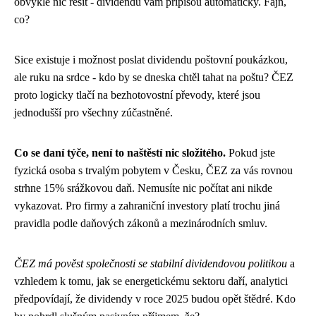
obvykle nic řešit - dividendu vám připíšou automaticky. Fajn,
co?
Sice existuje i možnost poslat dividendu poštovní poukázkou,
ale ruku na srdce - kdo by se dneska chtěl tahat na poštu? ČEZ
proto logicky tlačí na bezhotovostní převody, které jsou
jednodušší pro všechny zúčastněné.
Co se daní týče, není to naštěstí nic složitého.
Pokud jste
fyzická osoba s trvalým pobytem v Česku, ČEZ za vás rovnou
strhne 15% srážkovou daň. Nemusíte nic počítat ani nikde
vykazovat. Pro firmy a zahraniční investory platí trochu jiná
pravidla podle daňových zákonů a mezinárodních smluv.
ČEZ má pověst společnosti se stabilní dividendovou politikou
a
vzhledem k tomu, jak se energetickému sektoru daří, analytici
předpovídají, že dividendy v roce 2025 budou opět štědré. Kdo