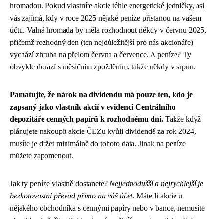
hromadou. Pokud vlastníte akcie téhle energetické jedničky, asi
vás zajímá, kdy v roce 2025 nějaké peníze přistanou na vašem
účtu. Valná hromada by měla rozhodnout někdy v červnu 2025,
přičemž rozhodný den (ten nejdůležitější pro nás akcionáře)
vychází zhruba na přelom června a července. A peníze? Ty
obvykle dorazí s měsíčním zpožděním, takže někdy v srpnu.
Pamatujte, že nárok na dividendu má pouze ten, kdo je
zapsaný jako vlastník akcií v evidenci Centrálního
depozitáře cenných papírů k rozhodnému dni.
Takže když
plánujete nakoupit akcie ČEZu kvůli dividendě za rok 2024,
musíte je držet minimálně do tohoto data. Jinak na peníze
můžete zapomenout.
Jak ty peníze vlastně dostanete?
Nejjednodušší a nejrychlejší je
bezhotovostní převod přímo na váš účet
. Máte-li akcie u
nějakého obchodníka s cennými papíry nebo v bance, nemusíte