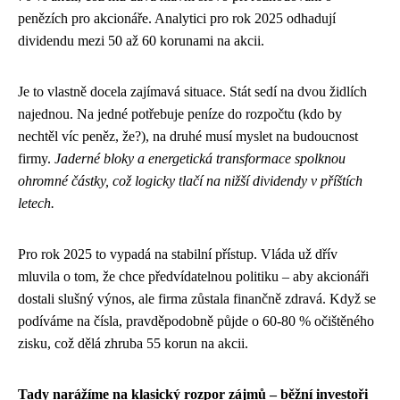
penězích pro akcionáře. Analytici pro rok 2025 odhadují
dividendu mezi 50 až 60 korunami na akcii.
Je to vlastně docela zajímavá situace. Stát sedí na dvou židlích
najednou. Na jedné potřebuje peníze do rozpočtu (kdo by
nechtěl víc peněz, že?), na druhé musí myslet na budoucnost
firmy.
Jaderné bloky a energetická transformace spolknou
ohromné částky, což logicky tlačí na nižší dividendy v příštích
letech.
Pro rok 2025 to vypadá na stabilní přístup. Vláda už dřív
mluvila o tom, že chce předvídatelnou politiku – aby akcionáři
dostali slušný výnos, ale firma zůstala finančně zdravá. Když se
podíváme na čísla, pravděpodobně půjde o 60-80 % očištěného
zisku, což dělá zhruba 55 korun na akcii.
Tady narážíme na klasický rozpor zájmů – běžní investoři