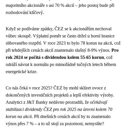
majoritního akcionáře s asi 70 % akcií – jeho postoj bude při
rozhodování klíčový.
Když se podíváme zpátky, ČEZ se k akcionářům nechoval
vůbec skoupě. Výplatní poměr se často držel u horní hranice
slibovaného rozpětí. V roce 2023 to bylo 78 korun na akcii, což
při tehdejších cenách akcií znamenalo slušný 8-9% výnos.
Pro
rok 2024 se počítá s dividendou kolem 55-65 korun
, což
odráží návrat k normálu po mimořádně tučných letech během
energetické krize.
Co nás čeká v roce 2025? ČEZ by mohl sklízet ovoce z
dokončených investičních projektů a lepší efektivity výroby.
Analytici z J&T Banky nedávno prozradili, že
očekávají
stabilizaci dividendy ČEZ pro rok 2025 na úrovni kolem 70
korun na akcii
. Při dnešních cenách akcií by to znamenalo
výnos přes 7 % – a to už stojí za pozornost, nemyslíte?