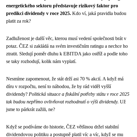
energetického sektoru představuje rizikový faktor pro
predikci dividendy v roce 2025.
Kdo ví, jaká pravidla budou
platit za rok?
Zadluženost je další věc, kterou musí vedení společnosti brát v
potaz. ČEZ si zakládá na svém investičním ratingu a nechce ho
ztratit. Sledují poměr dluhu k EBITDA jako ostříž a podle toho
se taky rozhodují, kolik nám vyplatí.
Nesmíme zapomenout, že stát drží asi 70 % akcií. A když má
díru v rozpočtu, není to náhodou, že by rád viděl vyšší
dividendy?
Politická situace a fiskální potřeby státu v roce 2025
tak budou nepřímo ovlivňovat rozhodnutí o výši dividendy.
Už
jsme to párkrát zažili, ne?
Když se podíváme do historie, ČEZ většinou držel stabilní
dividendovou politiku a postupně platil víc a víc, když se mu