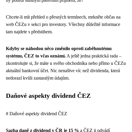
by pohrdl slušným pasivním příjmem, že?
Chcete-li mít přehled o přesných termínech, mrkněte občas na
web ČEZu v sekci pro investory. Všechny důležité informace
tam najdete s předstihem.
Kdyby se náhodou něco změnilo oproti zaběhnutému
systému, ČEZ to včas oznámí.
A ještě jedna praktická rada –
zkontrolujte si, že máte u svého obchodníka nebo přímo u ČEZu
aktuální bankovní účet. Nic nenaštve víc než dividenda, která
nedorazí kvůli zastaralým údajům.
Daňové aspekty dividend ČEZ
# Daňové aspekty dividend ČEZ
Sazba daně z dividend v ČR je 15 %
a ČEZ ji odvádí