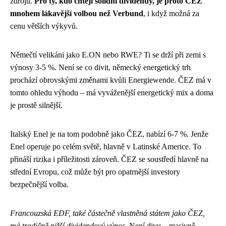
zdrojů.
Pro ty, kdo chtějí solidní dividendy, je proto ČEZ
mnohem lákavější volbou než Verbund
, i když možná za
cenu větších výkyvů.
Němečtí velikáni jako E.ON nebo RWE? Ti se drží při zemi s
výnosy 3-5 %. Není se co divit, německý energetický trh
prochází obrovskými změnami kvůli Energiewende. ČEZ má v
tomto ohledu výhodu – má vyváženější energetický mix a doma
je prostě silnější.
Italský Enel je na tom podobně jako ČEZ, nabízí 6-7 %. Jenže
Enel operuje po celém světě, hlavně v Latinské Americe. To
přináší rizika i příležitosti zároveň. ČEZ se soustředí hlavně na
střední Evropu, což může být pro opatrnější investory
bezpečnější volba.
Francouzská EDF, také částečně vlastněná státem jako ČEZ,
má tradičně nižší dividendový výnos
. Není divu – masivně