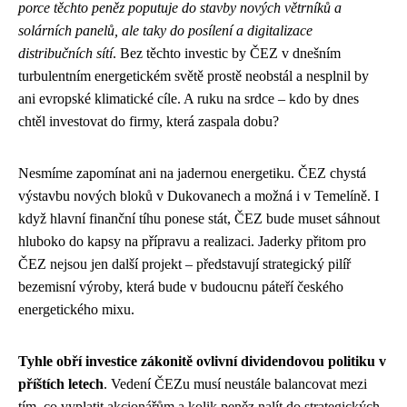
porce těchto peněz poputuje do stavby nových větrníků a
solárních panelů, ale taky do posílení a digitalizace
distribučních sítí
. Bez těchto investic by ČEZ v dnešním
turbulentním energetickém světě prostě neobstál a nesplnil by
ani evropské klimatické cíle. A ruku na srdce – kdo by dnes
chtěl investovat do firmy, která zaspala dobu?
Nesmíme zapomínat ani na jadernou energetiku. ČEZ chystá
výstavbu nových bloků v Dukovanech a možná i v Temelíně. I
když hlavní finanční tíhu ponese stát, ČEZ bude muset sáhnout
hluboko do kapsy na přípravu a realizaci. Jaderky přitom pro
ČEZ nejsou jen další projekt – představují strategický pilíř
bezemisní výroby, která bude v budoucnu páteří českého
energetického mixu.
Tyhle obří investice zákonitě ovlivní dividendovou politiku v
příštích letech
. Vedení ČEZu musí neustále balancovat mezi
tím, co vyplatit akcionářům a kolik peněz nalít do strategických