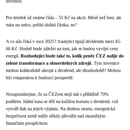
investoři.
Pro letošek už známe čísla – 55 Kč na akcii. Méně než loni, ale
ruku na srdce, pořád slušná částka, ne?
A co nás čeká v roce 2025? Analytici tipují dividendu mezi 45-
60 Kč. Hodně bude záležet na tom, jak se budou vyvíjet ceny
energií.
Rozhodující bude také to, kolik peněz ČEZ nalije do
zelené transformace a obnovitelných zdrojů
. Tyto investice
mohou krátkodobě ukrojit z dividend, ale dlouhodobě? Mohou
být vstupenkou k budoucí prosperitě.
Nezapomínejme, že za ČEZem stojí stát s přibližně 70%
podílem. Státní kasa se těší na každou korunu z dividend, což
vytváří tlak na jejich výplatu. Na druhou stranu, energetická
bezpečnost země může někdy převážit nad okamžitým
finančním prospěchem.