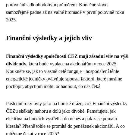
porovnání s dlouhodobým průměrem. Konečné slovo
samozřejmě padne až na valné hromadě v první polovině roku
2025.
Finanční výsledky a jejich vliv
Finanční výsledky společnosti ČEZ mají zásadní vliv na výši
dividendy
, která bude vyplacena akcionářům v roce 2025.
Koukněte se, jak to vlastně celé funguje - hospodaření téhle
energetické jedničky ovlivňuje spousta faktorů, které musíme
pochopit, abychom mohli odhadnout, co nás čeká.
Poslední roky byly jako na horské dráze, co? Finanční výsledky
ČEZu skákaly nahoru a dolů jako divoké. Pamatujete, jak
elektřina na burzách vystřelila do nebes a pak zase pomalu
klesala? Přesně tohle se promítá do peněženek akcionářů. A co
můžeme čekat v roce 2025?