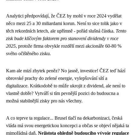
Analytici předpovídají, že ČEZ by mohl v roce 2024 vydělat
něco mezi 25 a 30 miliardami korun. Není to sice tolik jako v
těch rekordních letech, ale upřímně - pořád slušná částka.
Tento
zisk bude klíčovým faktorem pro stanovení dividendy v roce
2025
, protože firma obvykle rozdělí mezi akcionáře 60-80 %
svého očištěného zisku.
Kam ale mizí zbytek peněz? No jasně, investice! ČEZ teď hází
obrovské prachy do zelené energie, vylepšování sítí a
digitalizace. Krátkodobě to může ukrojit z dividend, ale není to
vlastně dobře? Vytváří si tím pevnější pozici do budoucna a
možná stabilnější zisky pro nás všechny.
A co teprve ta regulace... Brusel tlačí na dekarbonizaci, česká
vláda má svou energetickou koncepci a občas se objeví nějaká ta
mimořádná daň.
Nejistota ohledně budoucího vývoje regulace