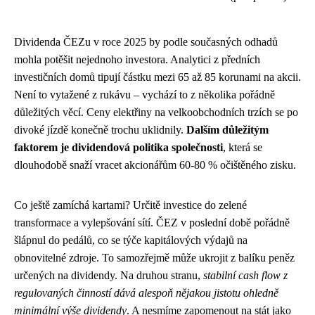
Dividenda ČEZu v roce 2025 by podle současných odhadů
mohla potěšit nejednoho investora. Analytici z předních
investičních domů tipují částku mezi 65 až 85 korunami na akcii.
Není to vytažené z rukávu – vychází to z několika pořádně
důležitých věcí. Ceny elektřiny na velkoobchodních trzích se po
divoké jízdě konečně trochu uklidnily.
Dalším důležitým
faktorem je dividendová politika společnosti
, která se
dlouhodobě snaží vracet akcionářům 60-80 % očištěného zisku.
Co ještě zamíchá kartami? Určitě investice do zelené
transformace a vylepšování sítí. ČEZ v poslední době pořádně
šlápnul do pedálů, co se týče kapitálových výdajů na
obnovitelné zdroje. To samozřejmě může ukrojit z balíku peněz
určených na dividendy. Na druhou stranu,
stabilní cash flow z
regulovaných činností dává alespoň nějakou jistotu ohledně
minimální výše dividendy
. A nesmíme zapomenout na stát jako