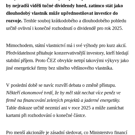
by nejradši viděli tučné dividendy hned, zatímco stát jako
dlouhodobý vlastník může upřednostňovat investice do
rozvoje.
Tenhle souboj krátkodobého a dlouhodobého pohledu
určitě ovlivní i konečné rozhodnutí o dividendě pro rok 2025.
Mimochodem, státní vlastnictví má i své výhody pro kurz akcií.
Předvídatelnost přitahuje konzervativnější investory, kteří hledají
stabilní příjem. Proto ČEZ obvykle netrpí takovými výkyvy jako
jiné energetické firmy bez silného většinového vlastníka.
V poslední době se navíc rozvíří debata o změně přístupu.
Někteří ekonomové tvrdí, že by měl stát nechat více peněz ve
firmě na financování zelených projektů a jaderné energetiky.
Tahle diskuze určitě nezmizí ani v roce 2025 a může zamíchat
kartami při rozhodování o konečné částce.
Pro menší akcionáře je zásadní sledovat, co Ministerstvo financí