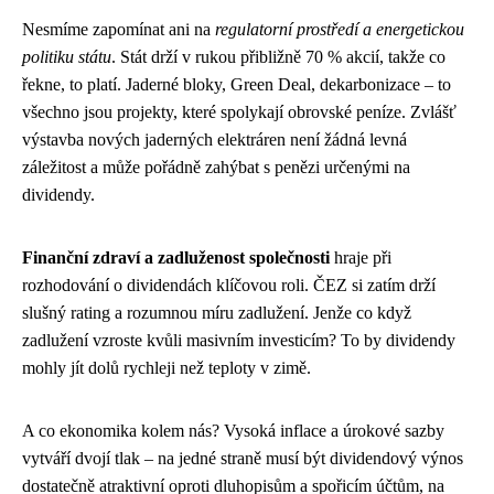
Nesmíme zapomínat ani na
regulatorní prostředí a energetickou
politiku státu
. Stát drží v rukou přibližně 70 % akcií, takže co
řekne, to platí. Jaderné bloky, Green Deal, dekarbonizace – to
všechno jsou projekty, které spolykají obrovské peníze. Zvlášť
výstavba nových jaderných elektráren není žádná levná
záležitost a může pořádně zahýbat s penězi určenými na
dividendy.
Finanční zdraví a zadluženost společnosti
hraje při
rozhodování o dividendách klíčovou roli. ČEZ si zatím drží
slušný rating a rozumnou míru zadlužení. Jenže co když
zadlužení vzroste kvůli masivním investicím? To by dividendy
mohly jít dolů rychleji než teploty v zimě.
A co ekonomika kolem nás? Vysoká inflace a úrokové sazby
vytváří dvojí tlak – na jedné straně musí být dividendový výnos
dostatečně atraktivní oproti dluhopisům a spořicím účtům, na