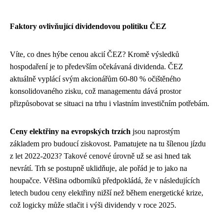
Faktory ovlivňující dividendovou politiku ČEZ
Víte, co dnes hýbe cenou akcií ČEZ? Kromě výsledků
hospodaření je to především očekávaná dividenda. ČEZ
aktuálně vyplácí svým akcionářům 60-80 % očištěného
konsolidovaného zisku, což managementu dává prostor
přizpůsobovat se situaci na trhu i vlastním investičním potřebám.
Ceny elektřiny na evropských trzích
jsou naprostým
základem pro budoucí ziskovost. Pamatujete na tu šílenou jízdu
z let 2022-2023? Takové cenové úrovně už se asi hned tak
nevrátí. Trh se postupně uklidňuje, ale pořád je to jako na
houpačce. Většina odborníků předpokládá, že v následujících
letech budou ceny elektřiny nižší než během energetické krize,
což logicky může stlačit i výši dividendy v roce 2025.