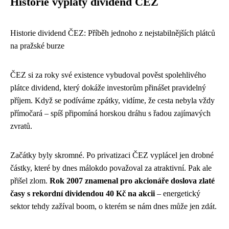
Historie výplaty dividend ČEZ
Historie dividend ČEZ: Příběh jednoho z nejstabilnějších plátců
na pražské burze
ČEZ si za roky své existence vybudoval pověst spolehlivého
plátce dividend, který dokáže investorům přinášet pravidelný
příjem. Když se podíváme zpátky, vidíme, že cesta nebyla vždy
přímočará – spíš připomíná horskou dráhu s řadou zajímavých
zvratů.
Začátky byly skromné. Po privatizaci ČEZ vyplácel jen drobné
částky, které by dnes málokdo považoval za atraktivní. Pak ale
přišel zlom.
Rok 2007 znamenal pro akcionáře doslova zlaté
časy s rekordní dividendou 40 Kč na akcii
– energetický
sektor tehdy zažíval boom, o kterém se nám dnes může jen zdát.