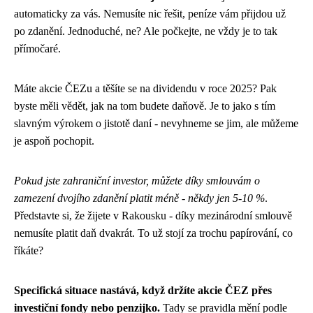
automaticky za vás. Nemusíte nic řešit, peníze vám přijdou už
po zdanění. Jednoduché, ne? Ale počkejte, ne vždy je to tak
přímočaré.
Máte akcie ČEZu a těšíte se na dividendu v roce 2025? Pak
byste měli vědět, jak na tom budete daňově. Je to jako s tím
slavným výrokem o jistotě daní - nevyhneme se jim, ale můžeme
je aspoň pochopit.
Pokud jste zahraniční investor, můžete díky smlouvám o
zamezení dvojího zdanění platit méně - někdy jen 5-10 %
.
Představte si, že žijete v Rakousku - díky mezinárodní smlouvě
nemusíte platit daň dvakrát. To už stojí za trochu papírování, co
říkáte?
Specifická situace nastává, když držíte akcie ČEZ přes
investiční fondy nebo penzijko.
Tady se pravidla mění podle