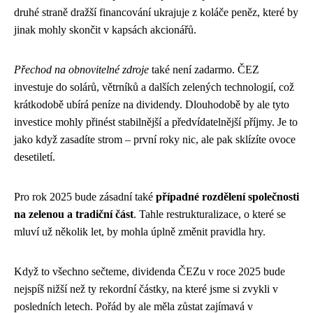
druhé straně dražší financování ukrajuje z koláče peněz, které by
jinak mohly skončit v kapsách akcionářů.
Přechod na obnovitelné zdroje
také není zadarmo. ČEZ
investuje do solárů, větrníků a dalších zelených technologií, což
krátkodobě ubírá peníze na dividendy. Dlouhodobě by ale tyto
investice mohly přinést stabilnější a předvídatelnější příjmy. Je to
jako když zasadíte strom – první roky nic, ale pak sklízíte ovoce
desetiletí.
Pro rok 2025 bude zásadní také
případné rozdělení společnosti
na zelenou a tradiční část
. Tahle restrukturalizace, o které se
mluví už několik let, by mohla úplně změnit pravidla hry.
Když to všechno sečteme, dividenda ČEZu v roce 2025 bude
nejspíš nižší než ty rekordní částky, na které jsme si zvykli v
posledních letech. Pořád by ale měla zůstat zajímavá v