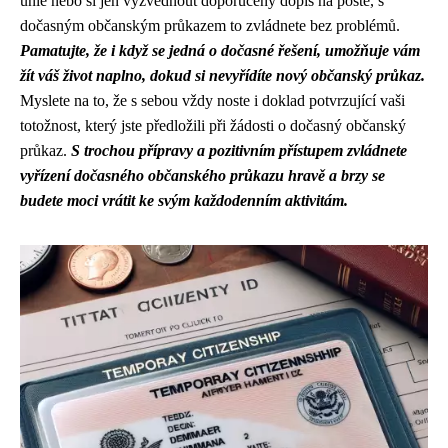
unie nebo si jen vyzvednout doporučený dopis na poště, s
dočasným občanským průkazem to zvládnete bez problémů.
Pamatujte, že i když se jedná o dočasné řešení, umožňuje vám
žít váš život naplno, dokud si nevyřídíte nový občanský průkaz.
Myslete na to, že s sebou vždy noste i doklad potvrzující vaši
totožnost, který jste předložili při žádosti o dočasný občanský
průkaz.
S trochou přípravy a pozitivním přístupem zvládnete
vyřízení dočasného občanského průkazu hravě a brzy se
budete moci vrátit ke svým každodenním aktivitám.