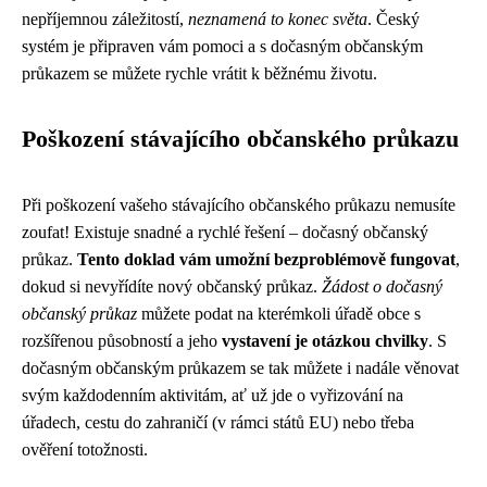
nepříjemnou záležitostí,
neznamená to konec světa
. Český
systém je připraven vám pomoci a s dočasným občanským
průkazem se můžete rychle vrátit k běžnému životu.
Poškození stávajícího občanského průkazu
Při poškození vašeho stávajícího občanského průkazu nemusíte
zoufat! Existuje snadné a rychlé řešení – dočasný občanský
průkaz.
Tento doklad vám umožní bezproblémově fungovat
,
dokud si nevyřídíte nový občanský průkaz.
Žádost o dočasný
občanský průkaz
můžete podat na kterémkoli úřadě obce s
rozšířenou působností a jeho
vystavení je otázkou chvilky
. S
dočasným občanským průkazem se tak můžete i nadále věnovat
svým každodenním aktivitám, ať už jde o vyřizování na
úřadech, cestu do zahraničí (v rámci států EU) nebo třeba
ověření totožnosti.