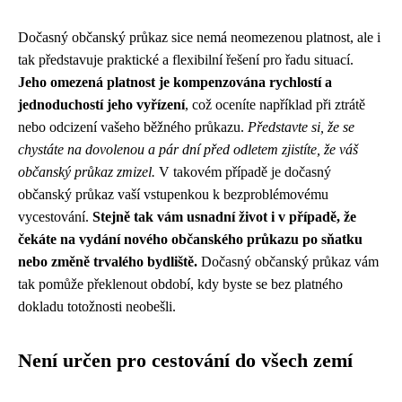
Dočasný občanský průkaz sice nemá neomezenou platnost, ale i
tak představuje praktické a flexibilní řešení pro řadu situací.
Jeho omezená platnost je kompenzována rychlostí a
jednoduchostí jeho vyřízení
, což oceníte například při ztrátě
nebo odcizení vašeho běžného průkazu.
Představte si, že se
chystáte na dovolenou a pár dní před odletem zjistíte, že váš
občanský průkaz zmizel.
V takovém případě je dočasný
občanský průkaz vaší vstupenkou k bezproblémovému
vycestování.
Stejně tak vám usnadní život i v případě, že
čekáte na vydání nového občanského průkazu po sňatku
nebo změně trvalého bydliště.
Dočasný občanský průkaz vám
tak pomůže překlenout období, kdy byste se bez platného
dokladu totožnosti neobešli.
Není určen pro cestování do všech zemí