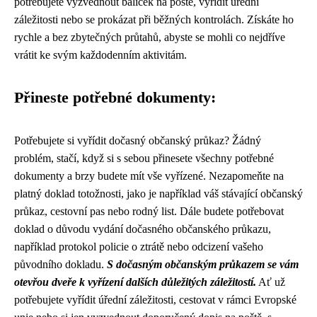
potřebujete vyzvednout balíček na poště, vyřídit úřední
záležitosti nebo se prokázat při běžných kontrolách. Získáte ho
rychle a bez zbytečných průtahů, abyste se mohli co nejdříve
vrátit ke svým každodenním aktivitám.
Přineste potřebné dokumenty:
Potřebujete si vyřídit dočasný občanský průkaz? Žádný
problém, stačí, když si s sebou přinesete všechny potřebné
dokumenty a brzy budete mít vše vyřízené. Nezapomeňte na
platný doklad totožnosti, jako je například váš stávající občanský
průkaz, cestovní pas nebo rodný list. Dále budete potřebovat
doklad o důvodu vydání dočasného občanského průkazu,
například protokol policie o ztrátě nebo odcizení vašeho
původního dokladu.
S dočasným občanským průkazem se vám
otevřou dveře k vyřízení dalších důležitých záležitostí.
Ať už
potřebujete vyřídit úřední záležitosti, cestovat v rámci Evropské