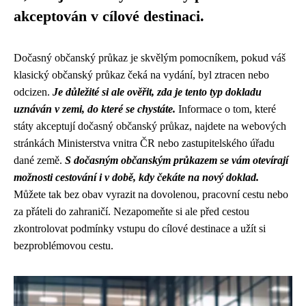
akceptován v cílové destinaci.
Dočasný občanský průkaz je skvělým pomocníkem, pokud váš
klasický občanský průkaz čeká na vydání, byl ztracen nebo
odcizen.
Je důležité si ale ověřit, zda je tento typ dokladu
uznáván v zemi, do které se chystáte.
Informace o tom, které
státy akceptují dočasný občanský průkaz, najdete na webových
stránkách Ministerstva vnitra ČR nebo zastupitelského úřadu
dané země.
S dočasným občanským průkazem se vám otevírají
možnosti cestování i v době, kdy čekáte na nový doklad.
Můžete tak bez obav vyrazit na dovolenou, pracovní cestu nebo
za přáteli do zahraničí. Nezapomeňte si ale před cestou
zkontrolovat podmínky vstupu do cílové destinace a užít si
bezproblémovou cestu.