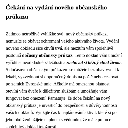
Čekání na vydání nového občanského
průkazu
Zatímco netrpělivě vyhlížíte svůj nový občanský průkaz,
nemusíte se obávat ochromení vašeho aktivního života. Vydání
nového dokladu sice chvíli trvá, ale mezitím vám spolehlivě
poslouží
dočasný občanský průkaz
. Tento doklad vám umožní
vyřídit si neodkladné záležitosti a
zachovat si běžný chod života
.
S dočasným občanským průkazem se můžete bez obav vydat k
lékaři, vyzvednout si doporučený dopis na poště nebo cestovat
po zemích Evropské unie. Ačkoliv má omezenou platnost,
otevírá vám dveře k důležitým službám a umožňuje vám
fungovat bez omezení. Pamatujte, že doba čekání na nový
občanský průkaz je investicí do bezpečnosti a důvěryhodnosti
vašich dokladů. Využijte čas k naplánování aktivit, které si po
jeho obdržení užijete naplno a s vědomím, že máte po ruce
spolehlivý doklad totožnosti.