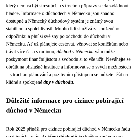
který nemusí být stresující, a s trochou přípravy se dá zvládnout
hladce. Informace o důchodech v Německu jsou snadno
dostupné a Německý důchodový systém je známý svou
stabilitou a spolehlivostí. Mnoho lidí si užívá zaslouženého
odpočinku a plní si své sny po odchodu do důchodu v
Německu. Ať už plánujete cestovat, věnovat se koníčkům nebo
trávit více času s rodinou,
důchod v Německu
vám může
poskytnout finanční jistotu a svobodu si to vše užít. Neváhejte se
obrátit na příslušné instituce a informovat se o svých možnostech
– s trochou plánování a pozitivním přístupem se můžete těšit na
klidné a spokojené
dny v důchodu
.
Důležité informace pro cizince pobírající
důchod v Německu
Rok 2025 přináší pro cizince pobírající důchod v Německu řadu
pozitivních zpráv.
Zvýšení důchodů
je skvělou zprávou pro