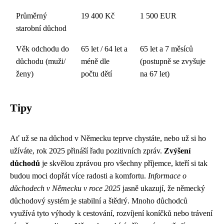
Průměrný
19 400 Kč
1 500 EUR
starobní důchod
Věk odchodu do
65 let / 64 let a
65 let a 7 měsíců
důchodu (muži/
méně dle
(postupně se zvyšuje
ženy)
počtu dětí
na 67 let)
Tipy
Ať už se na důchod v Německu teprve chystáte, nebo už si ho
užíváte, rok 2025 přináší řadu pozitivních zpráv.
Zvýšení
důchodů
je skvělou zprávou pro všechny příjemce, kteří si tak
budou moci dopřát více radosti a komfortu.
Informace o
důchodech v Německu v roce 2025
jasně ukazují, že německý
důchodový systém je stabilní a štědrý. Mnoho důchodců
využívá tyto výhody k cestování, rozvíjení koníčků nebo trávení