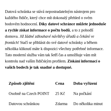
Datová schránka se stává nepostradatelným nástrojem pro
každého řidiče, který chce mít dokonalý přehled o svém
bodovém hodnocení.
Díky datové schránce můžete jednoduše
a rychle získat informace o počtu bodů
, a to z pohodlí
domova.
Již žádné zdlouhavé návštěvy úřadů a čekání ve
frontách!
Stačí se přihlásit do své datové schránky a během
několika kliknutí máte k dispozici všechny potřebné informace.
Tato moderní služba vám tak šetří čas a umožňuje vám mít
kontrolu nad vaším řidičským profilem.
Získání informací o
vašich bodech je tak snadné a dostupné.
Způsob zjištění
Cena
Doba vyřízení
Osobně na Czech POINT
25 Kč
Na počkání
Datovou schránkou
Zdarma
Do několika minut