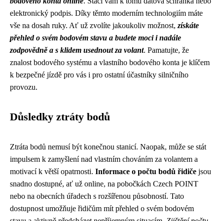
bodového konta online
. Stačí vám k tomu datová schránka nebo
elektronický podpis. Díky těmto moderním technologiím máte
vše na dosah ruky. Ať už zvolíte jakoukoliv možnost,
získáte
přehled o svém bodovém stavu a budete moci i nadále
zodpovědně a s klidem usednout za volant
. Pamatujte, že
znalost bodového systému a vlastního bodového konta je klíčem
k bezpečné jízdě pro vás i pro ostatní účastníky silničního
provozu.
Důsledky ztráty bodů
Ztráta bodů nemusí být konečnou stanicí. Naopak, může se stát
impulsem k zamyšlení nad vlastním chováním za volantem a
motivací k větší opatrnosti.
Informace o počtu bodů řidiče
jsou
snadno dostupné, ať už online, na pobočkách Czech POINT
nebo na obecních úřadech s rozšířenou působností. Tato
dostupnost umožňuje řidičům mít přehled o svém bodovém
stavu a aktivně předcházet nepříjemným situacím.
Zjištění počtu