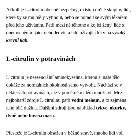
Ačkoli je L-citrulin obecně bezpečný, existují určité skupiny lidí,
které by se mu měly vyhnout, nebo se poradit se svým lékařem
před jeho užíváním. Patří mezi ně těhotné a kojící ženy, lidé s
onemocněním jater nebo ledvin a lidé užívající léky na
vysoký
krevní tlak
.
L-citrulin v potravinách
L-citrulin je neesenciální aminokyselina, kterou si naše tělo
dokáže za normálních okolností samo vytvořit. Nachází se v
některých potravinách, ale v poměrně malém množství. Mezi
nejbohatší zdroje L-citrulinu patří
vodní meloun
, a to zejména
jeho bílá dužina. Dalšími zdroji jsou například
tykve, okurky,
dýně nebo hovězí maso
.
Přestože je L-citrulin obsažen v běžné stravě, mnoho lidí volí