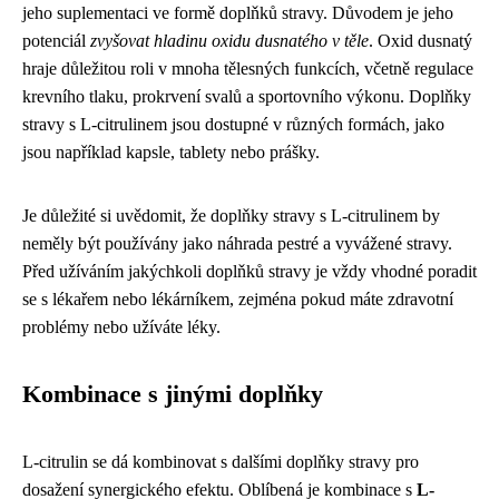
jeho suplementaci ve formě doplňků stravy. Důvodem je jeho
potenciál
zvyšovat hladinu oxidu dusnatého v těle
. Oxid dusnatý
hraje důležitou roli v mnoha tělesných funkcích, včetně regulace
krevního tlaku, prokrvení svalů a sportovního výkonu. Doplňky
stravy s L-citrulinem jsou dostupné v různých formách, jako
jsou například kapsle, tablety nebo prášky.
Je důležité si uvědomit, že doplňky stravy s L-citrulinem by
neměly být používány jako náhrada pestré a vyvážené stravy.
Před užíváním jakýchkoli doplňků stravy je vždy vhodné poradit
se s lékařem nebo lékárníkem, zejména pokud máte zdravotní
problémy nebo užíváte léky.
Kombinace s jinými doplňky
L-citrulin se dá kombinovat s dalšími doplňky stravy pro
dosažení synergického efektu. Oblíbená je kombinace s
L-