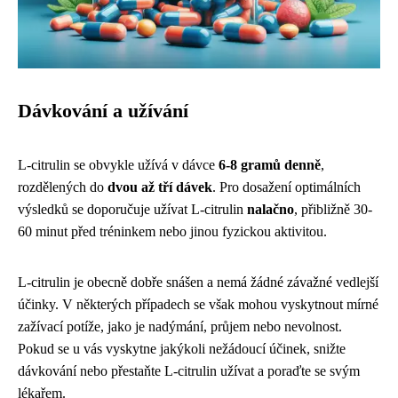
Dávkování a užívání
L-citrulin se obvykle užívá v dávce
6-8 gramů denně
,
rozdělených do
dvou až tří dávek
. Pro dosažení optimálních
výsledků se doporučuje užívat L-citrulin
nalačno
, přibližně 30-
60 minut před tréninkem nebo jinou fyzickou aktivitou.
L-citrulin je obecně dobře snášen a nemá žádné závažné vedlejší
účinky. V některých případech se však mohou vyskytnout mírné
zažívací potíže, jako je nadýmání, průjem nebo nevolnost.
Pokud se u vás vyskytne jakýkoli nežádoucí účinek, snižte
dávkování nebo přestaňte L-citrulin užívat a poraďte se svým
lékařem.