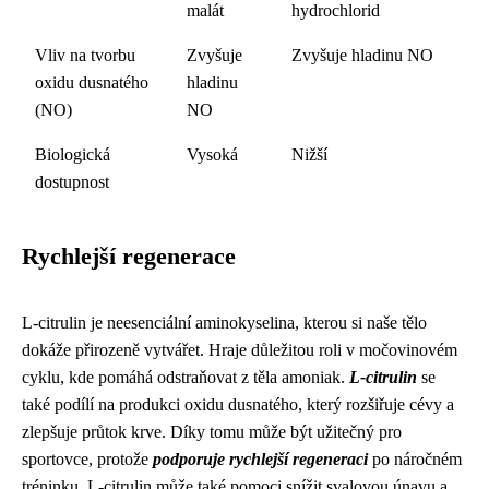
malát
hydrochlorid
Vliv na tvorbu
Zvyšuje
Zvyšuje hladinu NO
oxidu dusnatého
hladinu
(NO)
NO
Biologická
Vysoká
Nižší
dostupnost
Rychlejší regenerace
L-citrulin je neesenciální aminokyselina, kterou si naše tělo
dokáže přirozeně vytvářet. Hraje důležitou roli v močovinovém
cyklu, kde pomáhá odstraňovat z těla amoniak.
L-citrulin
se
také podílí na produkci oxidu dusnatého, který rozšiřuje cévy a
zlepšuje průtok krve. Díky tomu může být užitečný pro
sportovce, protože
podporuje rychlejší regeneraci
po náročném
tréninku. L-citrulin může také pomoci snížit svalovou únavu a