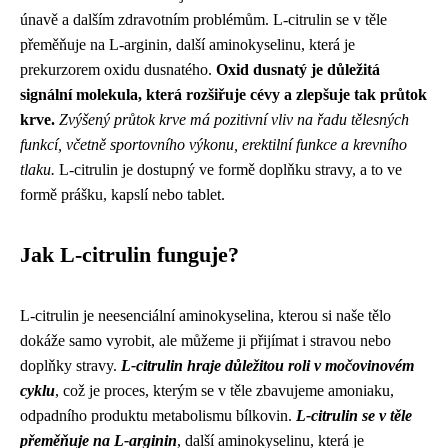
únavě a dalším zdravotním problémům. L-citrulin se v těle
přeměňuje na L-arginin, další aminokyselinu, která je
prekurzorem oxidu dusnatého.
Oxid dusnatý je důležitá
signální molekula, která rozšiřuje cévy a zlepšuje tak průtok
krve.
Zvýšený průtok krve má pozitivní vliv na řadu tělesných
funkcí, včetně sportovního výkonu, erektilní funkce a krevního
tlaku.
L-citrulin je dostupný ve formě doplňku stravy, a to ve
formě prášku, kapslí nebo tablet.
Jak L-citrulin funguje?
L-citrulin je neesenciální aminokyselina, kterou si naše tělo
dokáže samo vyrobit, ale můžeme ji přijímat i stravou nebo
doplňky stravy.
L-citrulin hraje důležitou roli v močovinovém
cyklu
, což je proces, kterým se v těle zbavujeme amoniaku,
odpadního produktu metabolismu bílkovin.
L-citrulin se v těle
přeměňuje na L-arginin
, další aminokyselinu, která je