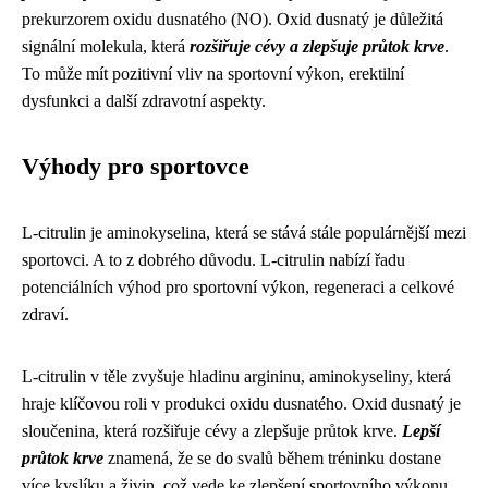
prekurzorem oxidu dusnatého (NO). Oxid dusnatý je důležitá
signální molekula, která
rozšiřuje cévy a zlepšuje průtok krve
.
To může mít pozitivní vliv na sportovní výkon, erektilní
dysfunkci a další zdravotní aspekty.
Výhody pro sportovce
L-citrulin je aminokyselina, která se stává stále populárnější mezi
sportovci. A to z dobrého důvodu. L-citrulin nabízí řadu
potenciálních výhod pro sportovní výkon, regeneraci a celkové
zdraví.
L-citrulin v těle zvyšuje hladinu argininu, aminokyseliny, která
hraje klíčovou roli v produkci oxidu dusnatého. Oxid dusnatý je
sloučenina, která rozšiřuje cévy a zlepšuje průtok krve.
Lepší
průtok krve
znamená, že se do svalů během tréninku dostane
více kyslíku a živin, což vede ke zlepšení sportovního výkonu,