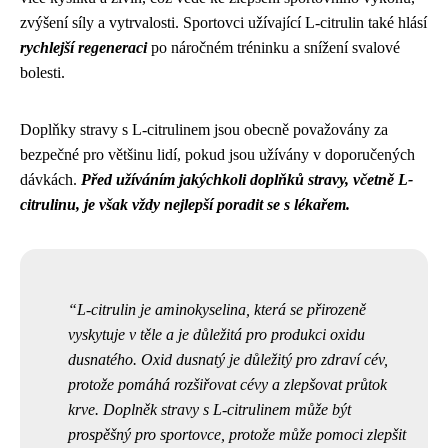
zvýšení síly a vytrvalosti. Sportovci užívající L-citrulin také hlásí
rychlejší regeneraci
po náročném tréninku a snížení svalové
bolesti.
Doplňky stravy s L-citrulinem jsou obecně považovány za
bezpečné pro většinu lidí, pokud jsou užívány v doporučených
dávkách.
Před užíváním jakýchkoli doplňků stravy, včetně L-
citrulinu, je však vždy nejlepší poradit se s lékařem.
L-citrulin je aminokyselina, která se přirozeně
vyskytuje v těle a je důležitá pro produkci oxidu
dusnatého. Oxid dusnatý je důležitý pro zdraví cév,
protože pomáhá rozšiřovat cévy a zlepšovat průtok
krve. Doplněk stravy s L-citrulinem může být
prospěšný pro sportovce, protože může pomoci zlepšit