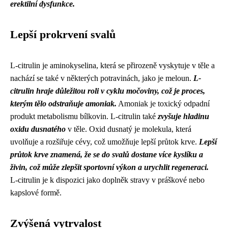
erektilní dysfunkce.
Lepší prokrvení svalů
L-citrulin je aminokyselina, která se přirozeně vyskytuje v těle a
nachází se také v některých potravinách, jako je meloun.
L-
citrulin hraje důležitou roli v cyklu močoviny, což je proces,
kterým tělo odstraňuje amoniak.
Amoniak je toxický odpadní
produkt metabolismu bílkovin. L-citrulin také
zvyšuje hladinu
oxidu dusnatého
v těle. Oxid dusnatý je molekula, která
uvolňuje a rozšiřuje cévy, což umožňuje lepší průtok krve.
Lepší
průtok krve znamená, že se do svalů dostane více kyslíku a
živin, což může zlepšit sportovní výkon a urychlit regeneraci.
L-citrulin je k dispozici jako doplněk stravy v práškové nebo
kapslové formě.
Zvýšená vytrvalost