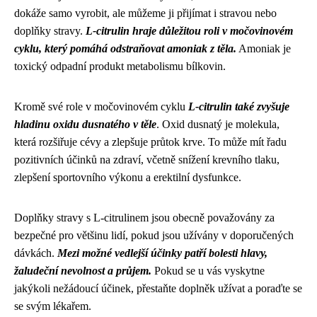
dokáže samo vyrobit, ale můžeme ji přijímat i stravou nebo
doplňky stravy.
L-citrulin hraje důležitou roli v močovinovém
cyklu, který pomáhá odstraňovat amoniak z těla.
Amoniak je
toxický odpadní produkt metabolismu bílkovin.
Kromě své role v močovinovém cyklu
L-citrulin také zvyšuje
hladinu oxidu dusnatého v těle
. Oxid dusnatý je molekula,
která rozšiřuje cévy a zlepšuje průtok krve. To může mít řadu
pozitivních účinků na zdraví, včetně snížení krevního tlaku,
zlepšení sportovního výkonu a erektilní dysfunkce.
Doplňky stravy s L-citrulinem jsou obecně považovány za
bezpečné pro většinu lidí, pokud jsou užívány v doporučených
dávkách.
Mezi možné vedlejší účinky patří bolesti hlavy,
žaludeční nevolnost a průjem.
Pokud se u vás vyskytne
jakýkoli nežádoucí účinek, přestaňte doplněk užívat a poraďte se
se svým lékařem.