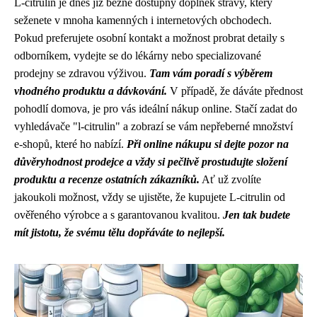
L-citrulin je dnes již běžně dostupný doplněk stravy, který
seženete v mnoha kamenných i internetových obchodech.
Pokud preferujete osobní kontakt a možnost probrat detaily s
odborníkem, vydejte se do lékárny nebo specializované
prodejny se zdravou výživou.
Tam vám poradí s výběrem
vhodného produktu a dávkování.
V případě, že dáváte přednost
pohodlí domova, je pro vás ideální nákup online. Stačí zadat do
vyhledávače "l-citrulin" a zobrazí se vám nepřeberné množství
e-shopů, které ho nabízí.
Při online nákupu si dejte pozor na
důvěryhodnost prodejce a vždy si pečlivě prostudujte složení
produktu a recenze ostatních zákazníků.
Ať už zvolíte
jakoukoli možnost, vždy se ujistěte, že kupujete L-citrulin od
ověřeného výrobce a s garantovanou kvalitou.
Jen tak budete
mít jistotu, že svému tělu dopřáváte to nejlepší.