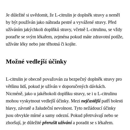
Je důležité si uvědomit, že L-citrulin je doplněk stravy a neměl
by být používán jako náhrada pestré a vyvážené stravy. Před
užíváním jakýchkoli doplňků stravy, včetně L-citrulinu, se vždy
poraďte se svým lékařem, zejména pokud máte zdravotní potíže,
užíváte léky nebo jste těhotná či kojíte.
Možné vedlejší účinky
L-citrulin je obecně považován za bezpečný doplněk stravy pro
většinu lidí, pokud je užíván v doporučených dávkách.
Nicméně, jako u jakéhokoli doplňku stravy, se i u L-citrulinu
mohou vyskytnout vedlejší účinky. Mezi
nejčastější
patří bolesti
hlavy, závratě a žaludeční nevolnost. Tyto nežádoucí účinky
jsou obvykle mírné a samy odezní. Pokud přetrvávají nebo se
zhoršují, je důležité
přerušit užívání
a poradit se s lékařem.