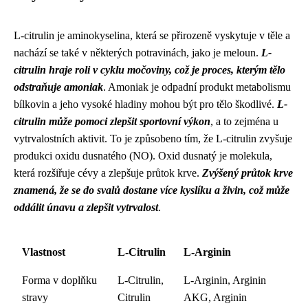
L-citrulin je aminokyselina, která se přirozeně vyskytuje v těle a
nachází se také v některých potravinách, jako je meloun.
L-
citrulin hraje roli v cyklu močoviny, což je proces, kterým tělo
odstraňuje amoniak
. Amoniak je odpadní produkt metabolismu
bílkovin a jeho vysoké hladiny mohou být pro tělo škodlivé.
L-
citrulin může pomoci zlepšit sportovní výkon
, a to zejména u
vytrvalostních aktivit. To je způsobeno tím, že L-citrulin zvyšuje
produkci oxidu dusnatého (NO). Oxid dusnatý je molekula,
která rozšiřuje cévy a zlepšuje průtok krve.
Zvýšený průtok krve
znamená, že se do svalů dostane více kyslíku a živin, což může
oddálit únavu a zlepšit vytrvalost
.
Vlastnost
L-Citrulin
L-Arginin
Forma v doplňku
L-Citrulin,
L-Arginin, Arginin
stravy
Citrulin
AKG, Arginin