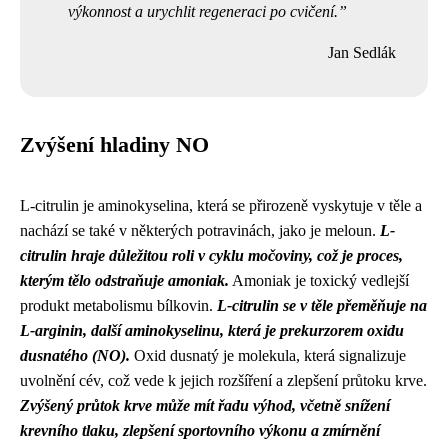
výkonnost a urychlit regeneraci po cvičení.
Jan Sedlák
Zvýšení hladiny NO
L-citrulin je aminokyselina, která se přirozeně vyskytuje v těle a
nachází se také v některých potravinách, jako je meloun.
L-
citrulin hraje důležitou roli v cyklu močoviny, což je proces,
kterým tělo odstraňuje amoniak.
Amoniak je toxický vedlejší
produkt metabolismu bílkovin.
L-citrulin se v těle přeměňuje na
L-arginin, další aminokyselinu, která je prekurzorem oxidu
dusnatého (NO).
Oxid dusnatý je molekula, která signalizuje
uvolnění cév, což vede k jejich rozšíření a zlepšení průtoku krve.
Zvýšený průtok krve může mít řadu výhod, včetně snížení
krevního tlaku, zlepšení sportovního výkonu a zmírnění