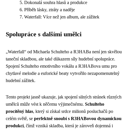
Dokonalá souhra hlasů a produkce
Příběh lásky, ztráty a naděje
Waterfall: Více než jen album, ale zážitek
Spolupráce s dalšími umělci
„Waterfall“ od Michaela Schulteho a R3HABa není jen skvělou
taneční skladbou, ale také důkazem síly hudební spolupráce.
Spojení Schulteho emotivního vokálu a R3HABova umu pro
chytlavé melodie a euforické beaty vytvořilo nezapomenutelný
hudební zážitek.
Tento projekt jasně ukazuje, jak spojení silných stránek různých
umělců může vést k něčemu výjimečnému.
Schulteho
procítěný hlas
, který si získal srdce milionů posluchačů po
celém světě, se
perfektně snoubí s R3HABovou dynamickou
produkcí
, čímž vzniká skladba, která je zároveň dojemná i