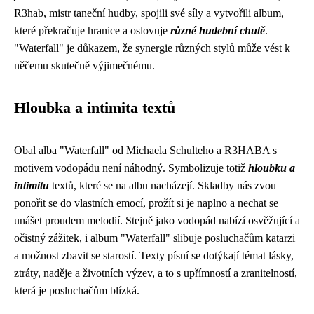
R3hab, mistr taneční hudby, spojili své síly a vytvořili album,
které překračuje hranice a oslovuje
různé hudební chutě
.
"Waterfall" je důkazem, že synergie různých stylů může vést k
něčemu skutečně výjimečnému.
Hloubka a intimita textů
Obal alba "Waterfall" od Michaela Schulteho a R3HABA s
motivem vodopádu není náhodný. Symbolizuje totiž
hloubku a
intimitu
textů, které se na albu nacházejí. Skladby nás zvou
ponořit se do vlastních emocí, prožít si je naplno a nechat se
unášet proudem melodií. Stejně jako vodopád nabízí osvěžující a
očistný zážitek, i album "Waterfall" slibuje posluchačům katarzi
a možnost zbavit se starostí. Texty písní se dotýkají témat lásky,
ztráty, naděje a životních výzev, a to s upřímností a zranitelností,
která je posluchačům blízká.