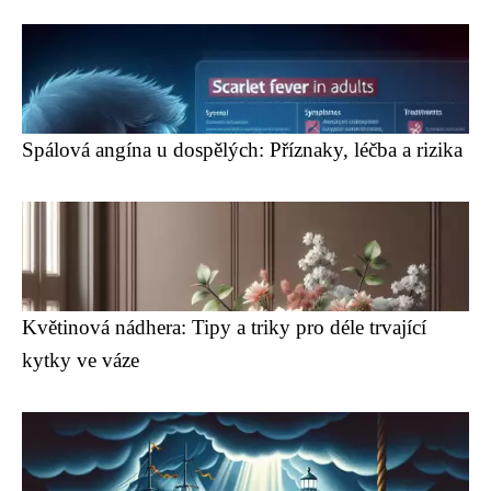
Spálová angína u dospělých: Příznaky, léčba a rizika
Květinová nádhera: Tipy a triky pro déle trvající
kytky ve váze