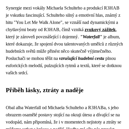
Synergie mezi vokály Michaela Schulteho a produkcí R3HAB
je vskutku fascinující. Schulteho silný a emotivní hlas, známý z
hitu "You Let Me Walk Alone", se vznáší nad dynamickými a
chytlavými beaty od R3HAB, čímž vzniká
zvukový zážitek
,
který je zároveň povznášející i dojemný.
"Waterfall"
je album,
které dokazuje, že spojení dvou talentovaných umělců z různých
hudebních světů může přinést něco skutečně výjimečného.
Posluchači se mohou těšit na
vzrušující hudební cestu
plnou
euforických melodií, pulzujících rytmů a textů, které se dotknou
vašich srdcí.
Příběh lásky, ztráty a naděje
Obal alba Waterfall od Michaela Schulteho a R3HABa, s jeho
obrazem osamělé postavy stojící na okraji útesu a dívající se na
vodopád, nám připomíná, že i v momentech nejistoty a ztráty se