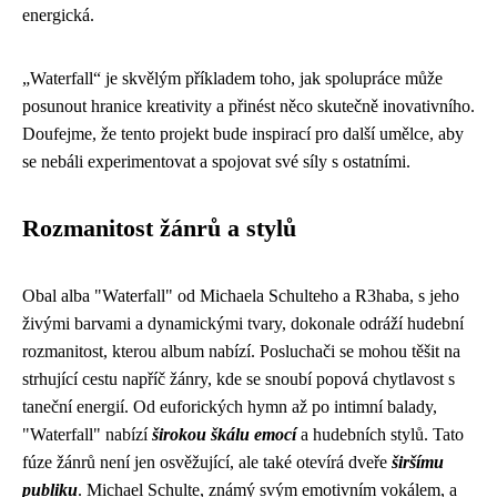
energická.
„Waterfall“ je skvělým příkladem toho, jak spolupráce může
posunout hranice kreativity a přinést něco skutečně inovativního.
Doufejme, že tento projekt bude inspirací pro další umělce, aby
se nebáli experimentovat a spojovat své síly s ostatními.
Rozmanitost žánrů a stylů
Obal alba "Waterfall" od Michaela Schulteho a R3haba, s jeho
živými barvami a dynamickými tvary, dokonale odráží hudební
rozmanitost, kterou album nabízí. Posluchači se mohou těšit na
strhující cestu napříč žánry, kde se snoubí popová chytlavost s
taneční energií. Od euforických hymn až po intimní balady,
"Waterfall" nabízí
širokou škálu emocí
a hudebních stylů. Tato
fúze žánrů není jen osvěžující, ale také otevírá dveře
širšímu
publiku
. Michael Schulte, známý svým emotivním vokálem, a