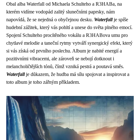
Obal alba Waterfall od Michaela Schulteho a R3HABa, na
kterém vidíme vodopád zalitý slunečními paprsky, nám
napovídá, že se nejedná o obyčejnou desku.
Waterfall
je spíše
hudební zážitek, který vás pohltí a unese do světa plného emocí.
Spojení Schulteho procítěného vokálu a R3HABova umu pro
chytlavé melodie a taneční rytmy vytváří synergický efekt, který
si vás získá od prvního poslechu. Album je nabité energií a
pozitivními vibracemi, ale zároveň se nebojí dotknout i
melancholičtějších tónů, čímž vzniká pestrá a poutavá směs.
Waterfall
je důkazem, že hudba má sílu spojovat a inspirovat a
toto album je toho zářným příkladem.