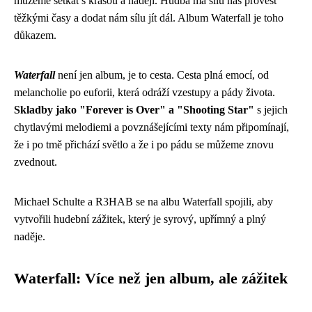
můžeme setkat s krásou a nadějí. Hudba má sílu nás provést
těžkými časy a dodat nám sílu jít dál. Album Waterfall je toho
důkazem.
Waterfall
není jen album, je to cesta. Cesta plná emocí, od
melancholie po euforii, která odráží vzestupy a pády života.
Skladby jako "Forever is Over" a "Shooting Star"
s jejich
chytlavými melodiemi a povznášejícími texty nám připomínají,
že i po tmě přichází světlo a že i po pádu se můžeme znovu
zvednout.
Michael Schulte a R3HAB se na albu Waterfall spojili, aby
vytvořili hudební zážitek, který je syrový, upřímný a plný
naděje.
Waterfall: Více než jen album, ale zážitek