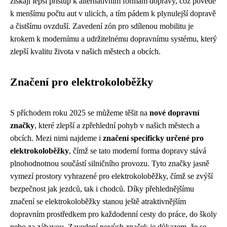
získají lepší přístup k alternativním formám dopravy, což povede
k menšímu počtu aut v ulicích, a tím pádem k plynulejší dopravě
a čistšímu ovzduší. Zavedení zón pro sdílenou mobilitu je
krokem k modernímu a udržitelnému dopravnímu systému, který
zlepší kvalitu života v našich městech a obcích.
Značení pro elektrokoloběžky
S příchodem roku 2025 se můžeme těšit na
nové dopravní
značky
, které zlepší a zpřehlední pohyb v našich městech a
obcích. Mezi nimi najdeme i
značení specificky určené pro
elektrokoloběžky
, čímž se tato moderní forma dopravy stává
plnohodnotnou součástí silničního provozu. Tyto značky jasně
vymezí prostory vyhrazené pro elektrokoloběžky, čímž se zvýší
bezpečnost jak jezdců, tak i chodců. Díky přehlednějšímu
značení se elektrokoloběžky stanou ještě atraktivnějším
dopravním prostředkem pro každodenní cesty do práce, do školy
nebo za zábavou. Zavedení nových značek je důkazem, že se