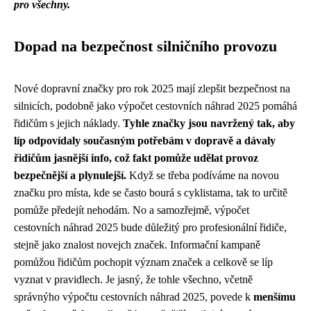
pro všechny.
Dopad na bezpečnost silničního provozu
Nové dopravní značky pro rok 2025 mají zlepšit bezpečnost na
silnicích, podobně jako
výpočet cestovních náhrad 2025
pomáhá
řidičům s jejich náklady.
Tyhle značky jsou navržený tak, aby
líp odpovídaly současným potřebám v dopravě a dávaly
řidičům jasnější info, což fakt pomůže udělat provoz
bezpečnější a plynulejší.
Když se třeba podíváme na novou
značku pro místa, kde se často bourá s cyklistama, tak to určitě
pomůže předejít nehodám. No a samozřejmě, výpočet
cestovních náhrad 2025 bude důležitý pro profesionální řidiče,
stejně jako znalost novejch značek. Informační kampaně
pomůžou řidičům pochopit význam značek a celkově se líp
vyznat v pravidlech. Je jasný, že tohle všechno, včetně
správnýho výpočtu cestovních náhrad 2025, povede k
menšímu