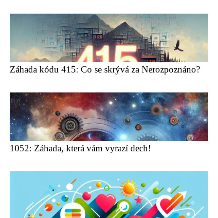
Záhada kódu 415: Co se skrývá za Nerozpoznáno?
1052: Záhada, která vám vyrazí dech!