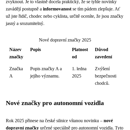
zvyknout. Je to vlastně docela praktický, že se tyhle novinky
zavádějí postupně a
informovanost
se tím pádem zlepšuje. Ať
už jste řidič, chodec nebo cyklista, určitě oceníte, že jsou značky
jasný a srozumitelný.
Nové dopravní značky 2025
Název
Popis
Platnost
Důvod
značky
od
zavedení
Značka
Popis značky A a
1. ledna
Zvýšení
A
jejího významu.
2025
bezpečnosti
chodců.
Nové značky pro autonomní vozidla
Rok 2025 přinese na české silnice vítanou novinku –
nové
dopravní značky
určené speciálně pro autonomní vozidla. Tyto