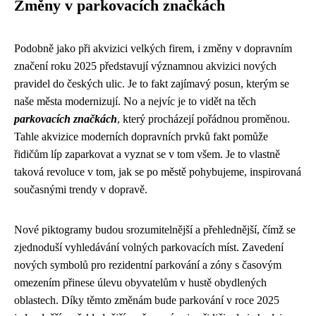
Změny v parkovacích značkách
Podobně jako při
akvizici
velkých firem, i změny v dopravním
značení roku 2025 představují významnou akvizici nových
pravidel do českých ulic. Je to fakt zajímavý posun, kterým se
naše města modernizují. No a nejvíc je to vidět na těch
parkovacích značkách
, který procházejí pořádnou proměnou.
Tahle akvizice moderních dopravních prvků fakt pomůže
řidičům líp zaparkovat a vyznat se v tom všem. Je to vlastně
taková revoluce v tom, jak se po městě pohybujeme, inspirovaná
současnými trendy v dopravě.
Nové piktogramy budou srozumitelnější a přehlednější, čímž se
zjednoduší vyhledávání volných parkovacích míst. Zavedení
nových symbolů pro rezidentní parkování a zóny s časovým
omezením přinese úlevu obyvatelům v hustě obydlených
oblastech. Díky těmto změnám bude parkování v roce 2025