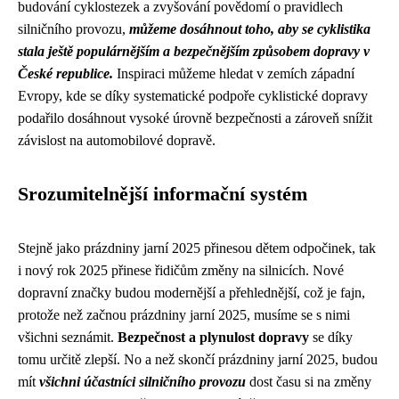
budování cyklostezek a zvyšování povědomí o pravidlech
silničního provozu,
můžeme dosáhnout toho, aby se cyklistika
stala ještě populárnějším a bezpečnějším způsobem dopravy v
České republice.
Inspiraci můžeme hledat v zemích západní
Evropy, kde se díky systematické podpoře cyklistické dopravy
podařilo dosáhnout vysoké úrovně bezpečnosti a zároveň snížit
závislost na automobilové dopravě.
Srozumitelnější informační systém
Stejně jako
prázdniny jarní 2025
přinesou dětem odpočinek, tak
i nový rok 2025 přinese řidičům změny na silnicích. Nové
dopravní značky budou modernější a přehlednější, což je fajn,
protože než začnou prázdniny jarní 2025, musíme se s nimi
všichni seznámit.
Bezpečnost a plynulost dopravy
se díky
tomu určitě zlepší. No a než skončí prázdniny jarní 2025, budou
mít
všichni účastníci silničního provozu
dost času si na změny