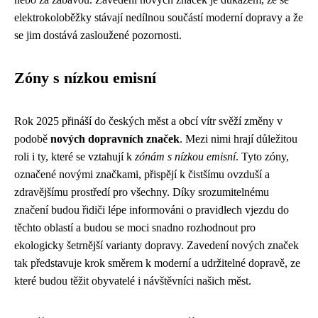
elektrokoloběžky stávají nedílnou součástí moderní dopravy a že
se jim dostává zasloužené pozornosti.
Zóny s nízkou emisní
Rok 2025 přináší do českých měst a obcí vítr svěží změny v
podobě
nových dopravních značek
. Mezi nimi hrají důležitou
roli i ty, které se vztahují k
zónám s nízkou emisní
. Tyto zóny,
označené novými značkami, přispějí k čistšímu ovzduší a
zdravějšímu prostředí pro všechny. Díky srozumitelnému
značení budou řidiči lépe informováni o pravidlech vjezdu do
těchto oblastí a budou se moci snadno rozhodnout pro
ekologicky šetrnější varianty dopravy. Zavedení nových značek
tak představuje krok směrem k moderní a udržitelné dopravě, ze
které budou těžit obyvatelé i návštěvníci našich měst.