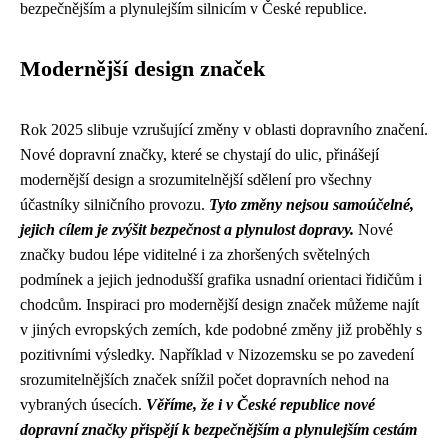
bezpečnějším a plynulejším silnicím v České republice.
Modernější design značek
Rok 2025 slibuje vzrušující změny v oblasti dopravního značení.
Nové dopravní značky, které se chystají do ulic, přinášejí
modernější design a srozumitelnější sdělení pro všechny
účastníky silničního provozu.
Tyto změny nejsou samoúčelné,
jejich cílem je zvýšit bezpečnost a plynulost dopravy.
Nové
značky budou lépe viditelné i za zhoršených světelných
podmínek a jejich jednodušší grafika usnadní orientaci řidičům i
chodcům. Inspiraci pro modernější design značek můžeme najít
v jiných evropských zemích, kde podobné změny již proběhly s
pozitivními výsledky. Například v Nizozemsku se po zavedení
srozumitelnějších značek snížil počet dopravních nehod na
vybraných úsecích.
Věříme, že i v České republice nové
dopravní značky přispějí k bezpečnějším a plynulejším cestám