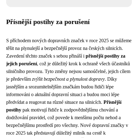
Přísnější postihy za porušení
S příchodem nových dopravních značek v roce 2025 se můžeme
těšit na plynulejší a bezpečnější provoz na českých silnicích.
Zavedení těchto značek s sebou přináší i
přísnější postihy za
jejich porušení
, což je důležitý krok k ochraně všech účastníků
silničního provozu. Tyto změny nejsou samoúčelné, jejich cílem
je především
zvýšit bezpečnost a plynulost dopravy
. Díky
jasnějším a srozumitelnějším značkám budou řidiči lépe
informováni o aktuální dopravní situaci a budou moci lépe
předvídat a reagovat na různé situace na silnicích.
Přísnější
postihy
pak motivují řidiče k zodpovědnějšímu chování a
dodržování pravidel, což povede k menšímu počtu nehod a
bezpečnějšímu prostředí pro všechny. Nové dopravní značky v
roce 2025 tak představují důležitý milník na cestě k