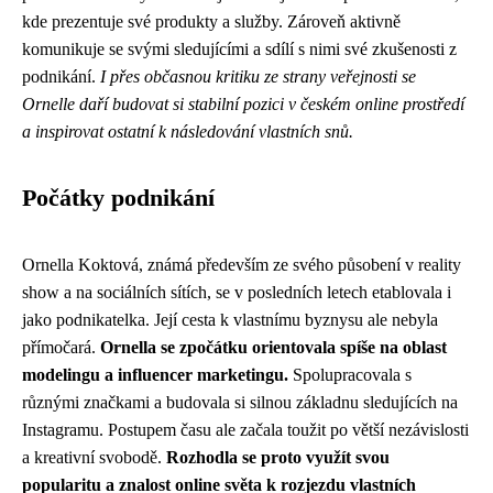
kde prezentuje své produkty a služby. Zároveň aktivně
komunikuje se svými sledujícími a sdílí s nimi své zkušenosti z
podnikání.
I přes občasnou kritiku ze strany veřejnosti se
Ornelle daří budovat si stabilní pozici v českém online prostředí
a inspirovat ostatní k následování vlastních snů.
Počátky podnikání
Ornella Koktová, známá především ze svého působení v reality
show a na sociálních sítích, se v posledních letech etablovala i
jako podnikatelka. Její cesta k vlastnímu byznysu ale nebyla
přímočará.
Ornella se zpočátku orientovala spíše na oblast
modelingu a influencer marketingu.
Spolupracovala s
různými značkami a budovala si silnou základnu sledujících na
Instagramu. Postupem času ale začala toužit po větší nezávislosti
a kreativní svobodě.
Rozhodla se proto využít svou
popularitu a znalost online světa k rozjezdu vlastních