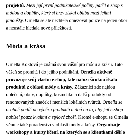
projektů.
Mezi její první podnikatelské počiny patřil e-shop s
módou a doplňky, který si brzy získal oblibu mezi jejími
fanoušky.
Ornella se ale nechtěla omezovat pouze na jeden obor
a neustále hledala nové příležitosti.
Móda a krása
Ornella Koktová je známá svou vášní pro módu a krásu. Tato
vášeň se promítá i do jejího podnikání.
Ornella aktivně
provozuje svůj vlastní e-shop, kde nabízí širokou škálu
produktů z oblasti módy a krásy.
Zákazníci zde najdou
oblečení, obuv, doplňky, kosmetiku a další produkty od
renomovaných značek i menších lokálních tvůrců.
Ornella se
osobně podílí na výběru produktů a dbá na to, aby její e-shop
nabízel pouze kvalitní a stylové zboží.
Kromě e-shopu se Ornella
věnuje také poradenství v oblasti módy a krásy.
Organizuje
workshopy a kurzy líčení, na kterých se s klientkami dělí o