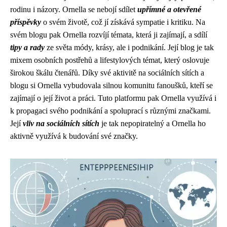
rodinu i názory. Ornella se nebojí sdílet
upřímné a otevřené
příspěvky
o svém životě, což jí získává sympatie i kritiku. Na
svém blogu pak Ornella rozvíjí témata, která ji zajímají, a sdílí
tipy a rady
ze světa módy, krásy, ale i podnikání. Její blog je tak
mixem osobních postřehů a lifestylových témat, který oslovuje
širokou škálu čtenářů. Díky své aktivitě na sociálních sítích a
blogu si Ornella vybudovala silnou komunitu fanoušků, kteří se
zajímají o její život a práci. Tuto platformu pak Ornella využívá i
k propagaci svého podnikání a spoluprací s různými značkami.
Její
vliv na sociálních sítích
je tak nepopiratelný a Ornella ho
aktivně využívá k budování své značky.