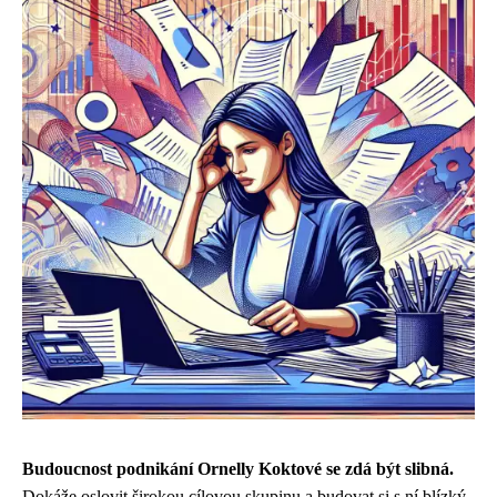
Budoucnost podnikání Ornelly Koktové se zdá být slibná.
Dokáže oslovit širokou cílovou skupinu a budovat si s ní blízký