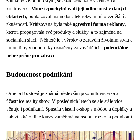
zdravého životního stylu, se často setkávalo s kritikou a
kontroverzí.
Mnozí zpochybňovali její odbornost v daných
oblastech
, poukazovali na nedostatek relevantního vzdělání a
zkušeností. Kritizována byla také
agresivní forma reklamy
,
kterou propagovala své produkty a služby, a to zejména na
sociálních sítích. Některé její výroky o zdravém životním stylu a
hubnutí byly odborníky označeny za zavádějící a
potenciálně
nebezpečné pro zdraví
.
Budoucnost podnikání
Ornella Koktová je známá především jako influencerka a
účastnice reality show. V posledních letech se ale stále více
věnuje i podnikání. Spustila vlastní e-shop s módou a doplňky a
nabízí také online kurzy zaměřené na osobní rozvoj a podnikání.