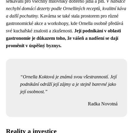
setkávání pro všechny milovníky dobrého jídla a pití.
V nabídce
nechybí domácí dezerty podle Ornelliných receptů, kvalitní káva
a další pochutiny.
Kavárna se také stala prostorem pro různé
gastronomické akce a workshopy, kde Ornella osobně předává
své kuchařské znalosti a zkušenosti.
Její podnikání v oblasti
gastronomie je důkazem toho, že vášeň a nadšení se dají
proměnit v úspěšný byznys.
Ornella Koktová je známá svou všestranností. Její
podnikání odráží její zájmy a je stejně barevné jako
její osobnost.
Radka Novotná
Reality a investice