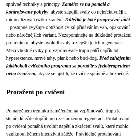
správné techniky a principy.
Zaměřte se na pomalé a
kontrolované pohyby
, abyste zapojili svaly co nejefektivněji a
minimalizovali riziko zranění.
Důležitá je také progresivní zátěž
– postupně zvyšujte obtížnost cviků přidáváním vah, opakování
nebo náročnějších variant. Nezapomínejte na důkladné protažení
po tréninku, abyste uvolnili svaly a zlepšili jejich regeneraci.
Mezi vhodné cviky pro vzpřimovače trupu patří například
hyperextenze, mrtvé tahy, plank nebo bird-dog.
Před zahájením
jakéhokoli cvičebního programu se poraďte s fyzioterapeutem
nebo trenérem
, abyste se ujistili, že cvičíte správně a bezpečně.
Protažení po cvičení
Po náročném tréninku zaměřeném na vzpřimovače trupu je
stejně důležité dopřát jim i zaslouženou regeneraci. Protahování
po cvičení pomáhá uvolnit napětí a zkrácení svalů, které mohlo
vzniknout během intenzivní zátěže. Pravidelné protahování