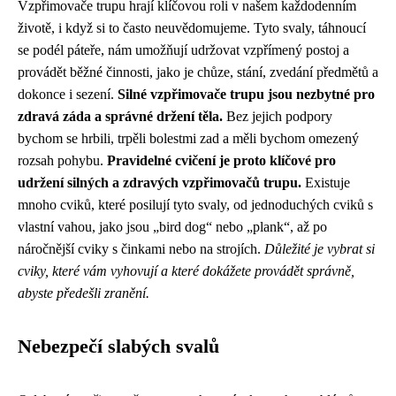
Vzpřimovače trupu hrají klíčovou roli v našem každodenním
životě, i když si to často neuvědomujeme. Tyto svaly, táhnoucí
se podél páteře, nám umožňují udržovat vzpřímený postoj a
provádět běžné činnosti, jako je chůze, stání, zvedání předmětů a
dokonce i sezení.
Silné vzpřimovače trupu jsou nezbytné pro
zdravá záda a správné držení těla.
Bez jejich podpory
bychom se hrbili, trpěli bolestmi zad a měli bychom omezený
rozsah pohybu.
Pravidelné cvičení je proto klíčové pro
udržení silných a zdravých vzpřimovačů trupu.
Existuje
mnoho cviků, které posilují tyto svaly, od jednoduchých cviků s
vlastní vahou, jako jsou „bird dog“ nebo „plank“, až po
náročnější cviky s činkami nebo na strojích.
Důležité je vybrat si
cviky, které vám vyhovují a které dokážete provádět správně,
abyste předešli zranění.
Nebezpečí slabých svalů