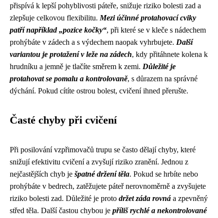
přispívá k lepší pohyblivosti páteře, snižuje riziko bolesti zad a
zlepšuje celkovou flexibilitu.
Mezi účinné protahovací cviky
patří například „pozice kočky“
, při které se v kleče s nádechem
prohýbáte v zádech a s výdechem naopak vyhrbujete.
Další
variantou je protažení v leže na zádech
, kdy přitáhnete kolena k
hrudníku a jemně je tlačíte směrem k zemi.
Důležité je
protahovat se pomalu a kontrolovaně
, s důrazem na správné
dýchání. Pokud cítíte ostrou bolest, cvičení ihned přerušte.
Časté chyby při cvičení
Při posilování vzpřimovačů trupu se často dělají chyby, které
snižují efektivitu cvičení a zvyšují riziko zranění. Jednou z
nejčastějších chyb je
špatné držení těla
. Pokud se hrbíte nebo
prohýbáte v bedrech, zatěžujete páteř nerovnoměrně a zvyšujete
riziko bolesti zad. Důležité je proto
držet záda rovná
a zpevněný
střed těla. Další častou chybou je
příliš rychlé a nekontrolované