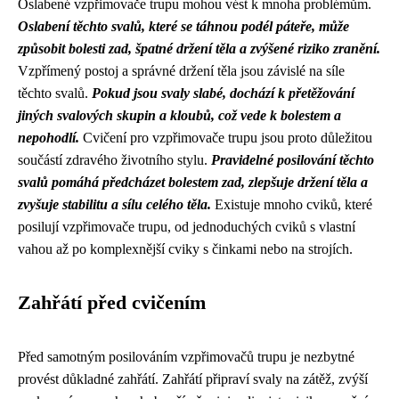
Oslabené vzpřimovače trupu mohou vést k mnoha problémům.
Oslabení těchto svalů, které se táhnou podél páteře, může
způsobit bolesti zad, špatné držení těla a zvýšené riziko zranění.
Vzpřímený postoj a správné držení těla jsou závislé na síle
těchto svalů.
Pokud jsou svaly slabé, dochází k přetěžování
jiných svalových skupin a kloubů, což vede k bolestem a
nepohodlí.
Cvičení pro vzpřimovače trupu jsou proto důležitou
součástí zdravého životního stylu.
Pravidelné posilování těchto
svalů pomáhá předcházet bolestem zad, zlepšuje držení těla a
zvyšuje stabilitu a sílu celého těla.
Existuje mnoho cviků, které
posilují vzpřimovače trupu, od jednoduchých cviků s vlastní
vahou až po komplexnější cviky s činkami nebo na strojích.
Zahřátí před cvičením
Před samotným posilováním vzpřimovačů trupu je nezbytné
provést důkladné zahřátí. Zahřátí připraví svaly na zátěž, zvýší