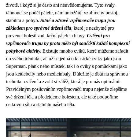
životě, i když si je často ani neuvědomujeme. Tyto svaly,
táhnoucí se podél páteře, nám umožňují vzpřímený postoj,
stabilitu a pohyb.
Silné a zdravé vzpřimovače trupu jsou
základem pro správné držení těla
, které je nezbytné pro
prevenci bolestí zad, krční páteře a hlavy.
Cvičení pro
vzpřimovače trupu by proto mělo být součástí každé komplexní
pohybové aktivity.
Existuje mnoho cviků, které můžeme zařadit
do svého tréninku, ať už se jedná o klasické cviky jako jsou
Superman, plank nebo můstek, tak i o cviky s pomůckami jako
jsou kettlebelly nebo medicinbaly. Důležité je dbát na správnou
techniku cvičení a zvolit si zátěž, která je pro nás optimální.
Pravidelným posilováním vzpřimovačů trupu nejenže zlepšíme
své držení těla a předejdeme bolestem, ale také podpoříme
celkovou sílu a stabilitu našeho těla.