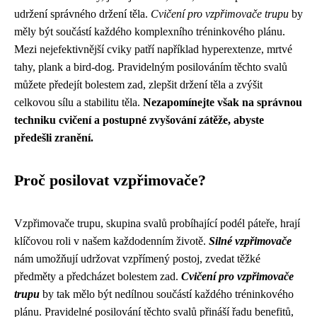
udržení správného držení těla.
Cvičení pro vzpřimovače trupu
by
měly být součástí každého komplexního tréninkového plánu.
Mezi nejefektivnější cviky patří například hyperextenze, mrtvé
tahy, plank a bird-dog. Pravidelným posilováním těchto svalů
můžete předejít bolestem zad, zlepšit držení těla a zvýšit
celkovou sílu a stabilitu těla.
Nezapomínejte však na správnou
techniku cvičení a postupné zvyšování zátěže, abyste
předešli zranění.
Proč posilovat vzpřimovače?
Vzpřimovače trupu, skupina svalů probíhající podél páteře, hrají
klíčovou roli v našem každodenním životě.
Silné vzpřimovače
nám umožňují udržovat vzpřímený postoj, zvedat těžké
předměty a předcházet bolestem zad.
Cvičení pro vzpřimovače
trupu
by tak mělo být nedílnou součástí každého tréninkového
plánu. Pravidelné posilování těchto svalů přináší řadu benefitů,