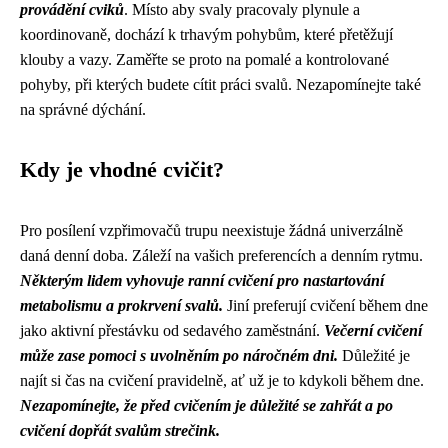
provádění cviků
. Místo aby svaly pracovaly plynule a
koordinovaně, dochází k trhavým pohybům, které přetěžují
klouby a vazy. Zaměřte se proto na pomalé a kontrolované
pohyby, při kterých budete cítit práci svalů. Nezapomínejte také
na správné dýchání.
Kdy je vhodné cvičit?
Pro posílení vzpřimovačů trupu neexistuje žádná univerzálně
daná denní doba. Záleží na vašich preferencích a denním rytmu.
Některým lidem vyhovuje ranní cvičení pro nastartování
metabolismu a prokrvení svalů.
Jiní preferují cvičení během dne
jako aktivní přestávku od sedavého zaměstnání.
Večerní cvičení
může zase pomoci s uvolněním po náročném dni.
Důležité je
najít si čas na cvičení pravidelně, ať už je to kdykoli během dne.
Nezapomínejte, že před cvičením je důležité se zahřát a po
cvičení dopřát svalům strečink.