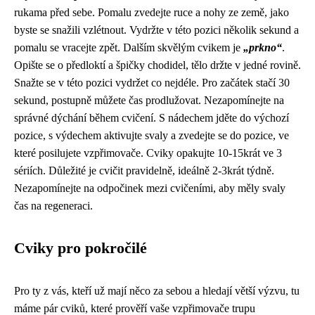
rukama před sebe. Pomalu zvedejte ruce a nohy ze země, jako
byste se snažili vzlétnout. Vydržte v této pozici několik sekund a
pomalu se vracejte zpět. Dalším skvělým cvikem je
„prkno“
.
Opište se o předloktí a špičky chodidel, tělo držte v jedné rovině.
Snažte se v této pozici vydržet co nejdéle. Pro začátek stačí 30
sekund, postupně můžete čas prodlužovat. Nezapomínejte na
správné dýchání během cvičení. S nádechem jděte do výchozí
pozice, s výdechem aktivujte svaly a zvedejte se do pozice, ve
které posilujete vzpřimovače. Cviky opakujte 10-15krát ve 3
sériích. Důležité je cvičit pravidelně, ideálně 2-3krát týdně.
Nezapomínejte na odpočinek mezi cvičeními, aby měly svaly
čas na regeneraci.
Cviky pro pokročilé
Pro ty z vás, kteří už mají něco za sebou a hledají větší výzvu, tu
máme pár cviků, které prověří vaše vzpřimovače trupu