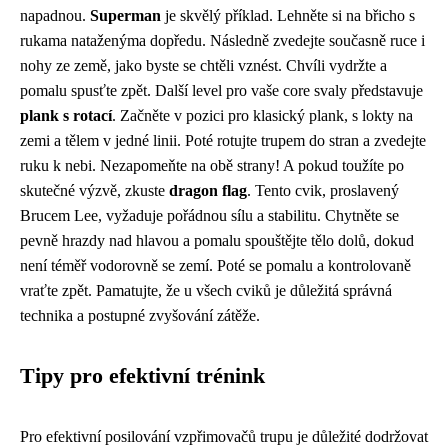
napadnou.
Superman
je skvělý příklad. Lehněte si na břicho s
rukama nataženýma dopředu. Následně zvedejte současně ruce i
nohy ze země, jako byste se chtěli vznést. Chvíli vydržte a
pomalu spusťte zpět. Další level pro vaše core svaly představuje
plank s rotací
. Začněte v pozici pro klasický plank, s lokty na
zemi a tělem v jedné linii. Poté rotujte trupem do stran a zvedejte
ruku k nebi. Nezapomeňte na obě strany! A pokud toužíte po
skutečné výzvě, zkuste
dragon flag
. Tento cvik, proslavený
Brucem Lee, vyžaduje pořádnou sílu a stabilitu. Chytněte se
pevně hrazdy nad hlavou a pomalu spouštějte tělo dolů, dokud
není téměř vodorovně se zemí. Poté se pomalu a kontrolovaně
vraťte zpět. Pamatujte, že u všech cviků je důležitá správná
technika a postupné zvyšování zátěže.
Tipy pro efektivní trénink
Pro efektivní posilování vzpřimovačů trupu je důležité dodržovat