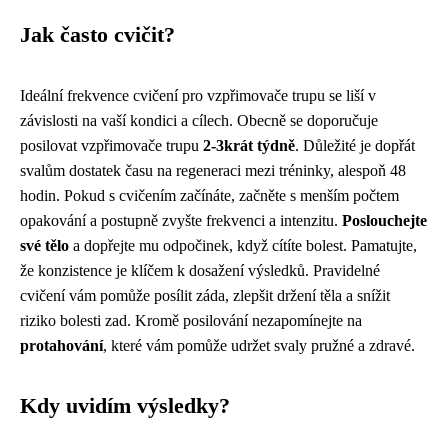
Jak často cvičit?
Ideální frekvence cvičení pro vzpřimovače trupu se liší v
závislosti na vaší kondici a cílech. Obecně se doporučuje
posilovat vzpřimovače trupu
2-3krát týdně
. Důležité je dopřát
svalům dostatek času na regeneraci mezi tréninky, alespoň 48
hodin. Pokud s cvičením začínáte, začněte s menším počtem
opakování a postupně zvyšte frekvenci a intenzitu.
Poslouchejte
své tělo
a dopřejte mu odpočinek, když cítíte bolest. Pamatujte,
že konzistence je klíčem k dosažení výsledků. Pravidelné
cvičení vám pomůže posílit záda, zlepšit držení těla a snížit
riziko bolesti zad. Kromě posilování nezapomínejte na
protahování
, které vám pomůže udržet svaly pružné a zdravé.
Kdy uvidím výsledky?