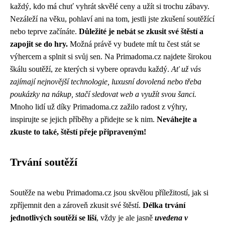
každý, kdo má chuť vyhrát skvělé ceny a užít si trochu zábavy.
Nezáleží na věku, pohlaví ani na tom, jestli jste zkušení soutěžící
nebo teprve začínáte.
Důležité je nebát se zkusit své štěstí a
zapojit se do hry.
Možná právě vy budete mít tu čest stát se
výhercem a splnit si svůj sen. Na Primadoma.cz najdete širokou
škálu soutěží, ze kterých si vybere opravdu každý.
Ať už vás
zajímají nejnovější technologie, luxusní dovolená nebo třeba
poukázky na nákup, stačí sledovat web a využít svou šanci.
Mnoho lidí už díky Primadoma.cz zažilo radost z výhry,
inspirujte se jejich příběhy a přidejte se k nim.
Neváhejte a
zkuste to také, štěstí přeje připraveným!
Trvání soutěží
Soutěže na webu Primadoma.cz jsou skvělou příležitostí, jak si
zpříjemnit den a zároveň zkusit své štěstí.
Délka trvání
jednotlivých soutěží se liší
, vždy je ale jasně
uvedena v