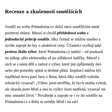
Recenze a zkušenosti soutěžících
Soutěž na webu Primadoma.cz sklízí mezi soutěžícími samé
pozitivní ohlasy. Mnozí si chválí
přehlednost webu
a
jednoduchý princip soutěže
, díky čemuž se můžou snadno a
rychle zapojit do hry o atraktivní ceny. Účastníci oceňují také
pestrou škálu výher
, které Primadoma.cz nabízí – od poukazů
na nákup, přes elektroniku až po zážitkové balíčky. Mnozí z
nich se s námi dělí o radost z výher, které jim zpříjemnily den
nebo jim pomohly splnit si drobné přání. Inspirací můžou být
například slova paní Jany z Brna, která díky soutěži vyhrála
robotický vysavač: „Vůbec jsem nevěřila, že bych mohla vyhrát,
ale zkusila jsem štěstí a ono to vyšlo! Jsem nadšená, vysavač mi
moc usnadní život.“ Neváhejte a zapojte se i vy do soutěže na
Primadoma.cz a třeba se usměje štěstí i na vás!