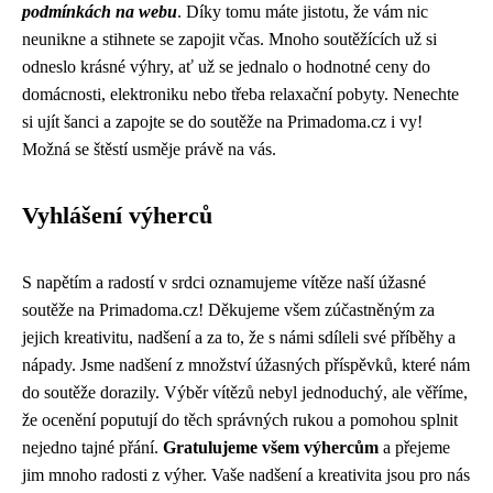
podmínkách na webu
. Díky tomu máte jistotu, že vám nic
neunikne a stihnete se zapojit včas. Mnoho soutěžících už si
odneslo krásné výhry, ať už se jednalo o hodnotné ceny do
domácnosti, elektroniku nebo třeba relaxační pobyty. Nenechte
si ujít šanci a zapojte se do soutěže na Primadoma.cz i vy!
Možná se štěstí usměje právě na vás.
Vyhlášení výherců
S napětím a radostí v srdci oznamujeme vítěze naší úžasné
soutěže na Primadoma.cz! Děkujeme všem zúčastněným za
jejich kreativitu, nadšení a za to, že s námi sdíleli své příběhy a
nápady. Jsme nadšení z množství úžasných příspěvků, které nám
do soutěže dorazily. Výběr vítězů nebyl jednoduchý, ale věříme,
že ocenění poputují do těch správných rukou a pomohou splnit
nejedno tajné přání.
Gratulujeme všem výhercům
a přejeme
jim mnoho radosti z výher. Vaše nadšení a kreativita jsou pro nás