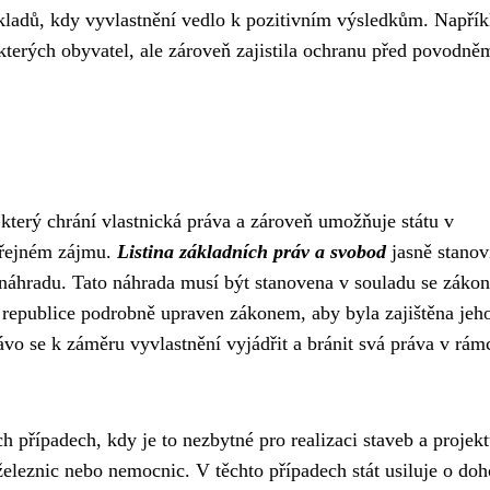
ladů, kdy vyvlastnění vedlo k pozitivním výsledkům. Napřík
ěkterých obyvatel, ale zároveň zajistila ochranu před povodně
terý chrání vlastnická práva a zároveň umožňuje státu v
veřejném zájmu.
Listina základních práv a svobod
jasně stanov
 náhradu. Tato náhrada musí být stanovena v souladu se záko
é republice podrobně upraven zákonem, aby byla zajištěna jeh
ávo se k záměru vyvlastnění vyjádřit a bránit svá práva v rám
 případech, kdy je to nezbytné pro realizaci staveb a projek
železnic nebo nemocnic. V těchto případech stát usiluje o doh