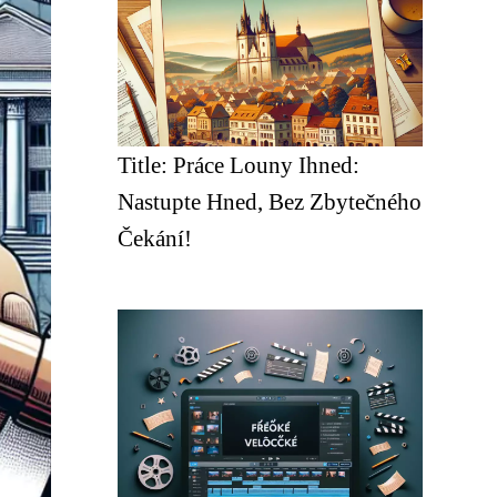
Title: Práce Louny Ihned:
Nastupte Hned, Bez Zbytečného
Čekání!