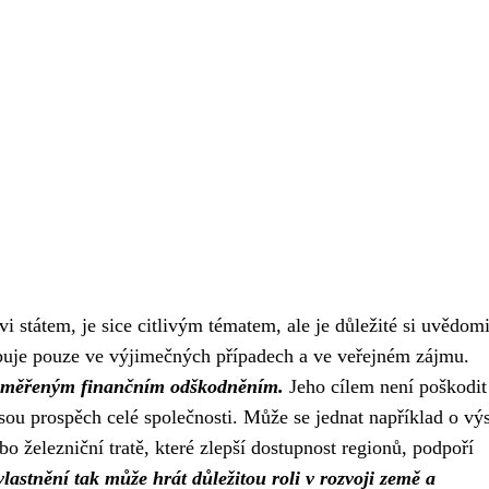
i státem, je sice citlivým tématem, ale je důležité si uvědomi
tupuje pouze ve výjimečných případech a ve veřejném zájmu.
přiměřeným finančním odškodněním.
Jeho cílem není poškodit
nesou prospěch celé společnosti. Může se jednat například o vý
bo železniční tratě, které zlepší dostupnost regionů, podpoří
lastnění tak může hrát důležitou roli v rozvoji země a