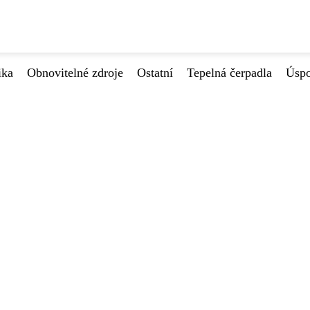
ika
Obnovitelné zdroje
Ostatní
Tepelná čerpadla
Úspo