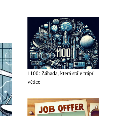
1100: Záhada, která stále trápí
vědce