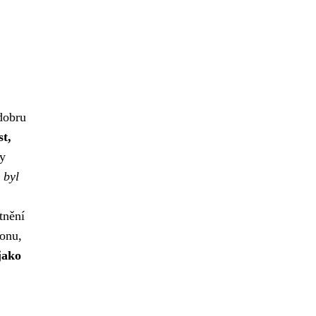
dobru
t,
ty
 byl
tnění
ionu,
jako