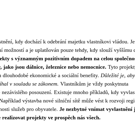
stnění, kdy dochází k odebrání majetku vlastníkovi vládou. Je
dní možností a je uplatňován pouze tehdy, kdy slouží vyššímu 
jekty s významným pozitivním dopadem na celou společnos
, jako jsou dálnice, železnice nebo nemocnice.
Tyto projek
sou dlouhodobé ekonomické a sociální benefity.
Důležité je, aby
bíhal v souladu se zákonem.
Vlastníkům je vždy poskytnuta
ě nezávislého posouzení. Existuje mnoho příkladů, kdy vyvlas
apříklad výstavba nové silniční sítě může vést k rozvoji reg
nosti služeb pro obyvatele.
Je nezbytné vnímat vyvlastnění 
 realizovat projekty ve prospěch nás všech.