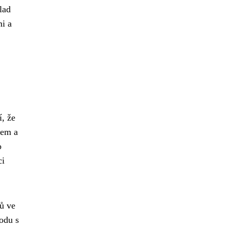
lad
mi a
í, že
nem a
o
ci
tů ve
odu s