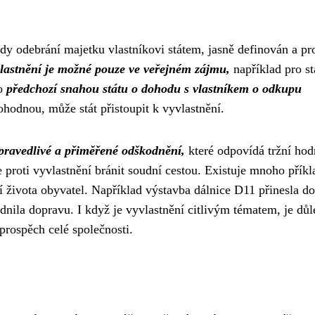
dy odebrání majetku vlastníkovi státem, jasně definován a pr
lastnění je možné pouze ve veřejném zájmu,
například pro s
no
předchozí snahou státu o dohodu s vlastníkem o odkupu
hodnou, může stát přistoupit k vyvlastnění.
spravedlivé a přiměřené odškodnění,
které odpovídá tržní hod
proti vyvlastnění bránit soudní cestou. Existuje mnoho příkl
ní života obyvatel. Například výstavba dálnice D11 přinesla do
dnila dopravu. I když je vyvlastnění citlivým tématem, je důl
 prospěch celé společnosti.