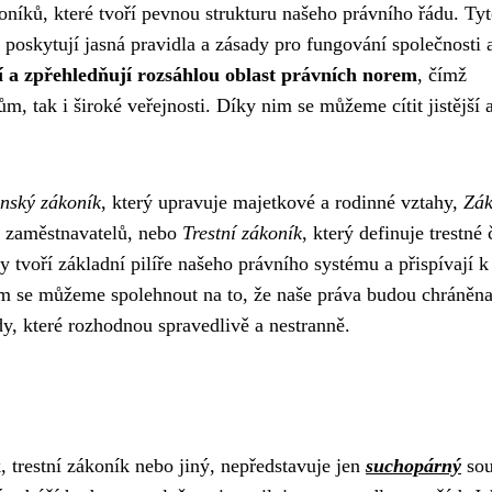
níků, které tvoří pevnou strukturu našeho právního řádu. Ty
oskytují jasná pravidla a zásady pro fungování společnosti 
 a zpřehledňují rozsáhlou oblast právních norem
, čímž
, tak i široké veřejnosti. Díky nim se můžeme cítit jistější 
nský zákoník
, který upravuje majetkové a rodinné vztahy,
Zák
a zaměstnavatelů, nebo
Trestní zákoník
, který definuje trestné 
ky tvoří základní pilíře našeho právního systému a přispívají k
nim se můžeme spolehnout na to, že naše práva budou chráněna
y, které rozhodnou spravedlivě a nestranně.
 trestní zákoník nebo jiný, nepředstavuje jen
suchopárný
sou