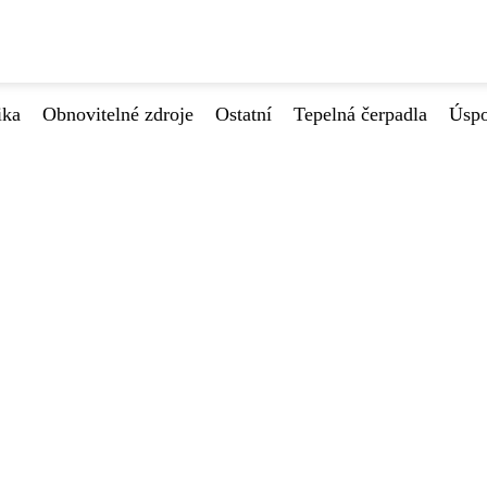
ika
Obnovitelné zdroje
Ostatní
Tepelná čerpadla
Úspo