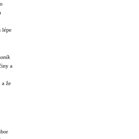
to
a
a lépe
oník
činy a
 a že
bor