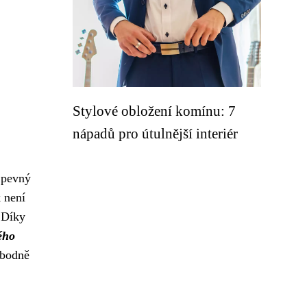
Stylové obložení komínu: 7
nápadů pro útulnější interiér
o pevný
 není
 Díky
ého
obodně