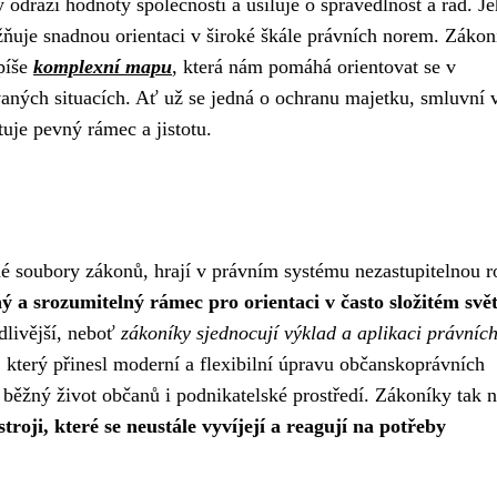
ý odráží hodnoty společnosti a usiluje o spravedlnost a řád. J
ožňuje snadnou orientaci v široké škále právních norem. Zákon
spíše
komplexní mapu
, která nám pomáhá orientovat se v
aných situacích. Ať už se jedná o ochranu majetku, smluvní 
uje pevný rámec a jistotu.
é soubory zákonů, hrají v právním systému nezastupitelnou ro
 a srozumitelný rámec pro orientaci v často složitém svě
dlivější, neboť
zákoníky sjednocují výklad a aplikaci právníc
který přinesl moderní a flexibilní úpravu občanskoprávních
il běžný život občanů i podnikatelské prostředí. Zákoníky tak 
roji, které se neustále vyvíjejí a reagují na potřeby