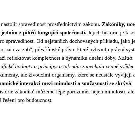
a nastolit spravedlnost prostřednictvím zákonů.
Zákoníky, uce
jedním z pilířů fungující společnosti.
Jejich historie je fasc
ro spravedlnost. Od nejstarších dochovaných příkladů, jako j
 zub za zub", přes římské právo, které ovlivnilo právní sys
naží reflektovat komplexnost a dynamiku dnešní doby.
Každá
cifické hodnoty a principy, a tak nám zanechala cenné svědec
menty, ale živoucími organismy, které se neustále vyvíjejí 
namické interakci mezi minulostí a současností se skrývá
storie zákoníků můžeme lépe porozumět nejen minulosti, ale
á řešení pro budoucnost.