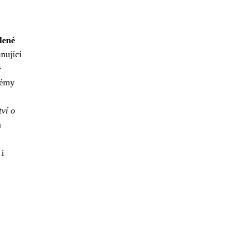
lené
inující
e
témy
tví o
a
 i