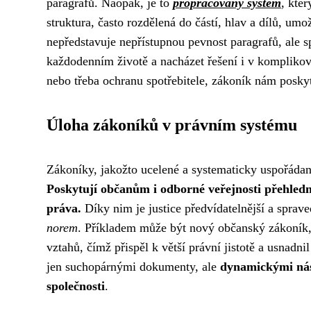
paragrafů. Naopak, je to
propracovaný systém
, kter
struktura, často rozdělená do částí, hlav a dílů, um
nepředstavuje nepřístupnou pevnost paragrafů, ale 
každodenním životě a nacházet řešení i v komplikov
nebo třeba ochranu spotřebitele, zákoník nám poskyt
Úloha zákoníků v právním systému
Zákoníky, jakožto ucelené a systematicky uspořádan
Poskytují občanům i odborné veřejnosti přehledný
práva.
Díky nim je justice předvídatelnější a sprave
norem
. Příkladem může být nový občanský zákoník, 
vztahů, čímž přispěl k větší právní jistotě a usnadn
jen suchopárnými dokumenty, ale
dynamickými nást
společnosti
.