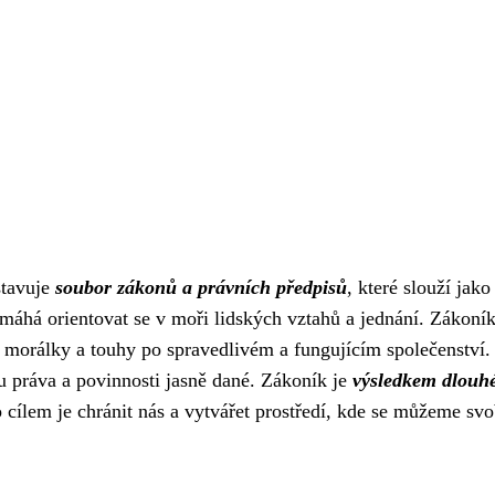
stavuje
soubor zákonů a právních předpisů
, které slouží jak
áhá orientovat se v moři lidských vztahů a jednání. Zákoník
, morálky a touhy po spravedlivém a fungujícím společenství.
 práva a povinnosti jasně dané. Zákoník je
výsledkem dlouh
o cílem je chránit nás a vytvářet prostředí, kde se můžeme sv