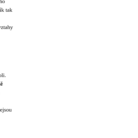
eho
ík tak
vztahy
li.
tě
h
nejsou