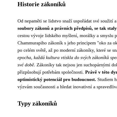
Historie zákoníků
Od nepaměti se lidstvo snaží uspořádat své soužití 
soubory zákonů a právních předpisů, se tak staly 
cestou vývoje lidského myšlení, morálky a smyslu p
Chammurapiho zákoník s jeho principem "oko za oko,
po celém světě, až po moderní zákoníky, které se s
epocha, každá kultura vtiskla do svých zákoníků spe
své době.
Zákoníky tak nejsou jen suchopárnými doku
přizpůsobují potřebám společnosti.
Právě v této dy
optimistický potenciál pro budoucnost.
Studiem hi
výzvám současnosti a hledat inovativní a spravedliv
Typy zákoníků