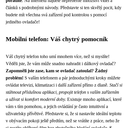
poradíte
. Na internetu najdete nepřeberné množství videí a
článků s podrobnými návody. Představte si ten skvělý pocit, kdy
budete mít všechna svá zařízení pod kontrolou s pomocí
jediného ovladače!
Mobilní telefon: Váš chytrý pomocník
Váš chytrý telefon toho umí mnohem více, než si myslíte!
Věděli jste, že vám může snadno nahradit i dálkový ovladač?
Zapomněli jste zase, kam se ovladač zatoulal? Žádný
problém!
S vaším telefonem a pár jednoduchými kroky můžete
ovládat televizi, klimatizaci i další zařízení přímo z dlaně.
Stačí si
stáhnout příslušnou aplikaci, propojit telefon s vaším zařízením
a užívat si komfort moderní doby.
Existuje mnoho aplikací, které
vám s tím pomohou, a jejich ovládání je často intuitivní a
uživatelsky přívětivé. Představte si, že si nastavíte ideální teplotu
v obývacím pokoji ještě předtím, než se vrátíte z práce, nebo že
si pustíte oblíbený film bez zbytečného hledání ovladače.
S