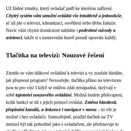
Už žádné zmatky, který ovladač patří ke kterému zařízení.
Chytrý systém vám umožní ovládat vše intuitivně a jednoduše
,
ať už jde o televizi, klimatizaci, osvětlení nebo třeba žaluzie.
Navíc vám chytrá domácnost nabídne i
podrobné návody a
asistenci
, takže si s nastavením hravě poradí opravdu každý.
Tlačítka na televizi: Nouzové řešení
Ztratilo se vám dálkové ovládání k televizi a vy zoufale hledáte,
jak přepnout program? Nezoufejte, tlačítka přímo na televizoru
jsou tu pro vás! I když se můžou zdát nenápadná, skrývají v
sobě
tajemství nouzového ovládání
. Možná budete překvapeni,
kolik funkcí se dá s jejich pomocí ovládat.
Změna hlasitosti,
přepínání kanálů, a dokonce i navigace v menu
– to vše je
možné i bez ovladače. Samozřejmě, použití tlačítek na TV
nemusí být tak pohodlné jako s ovladačem, ale představuje to