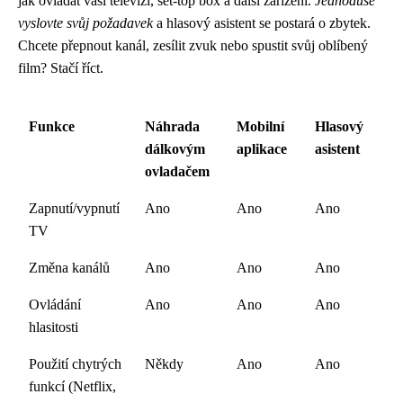
jak ovládat vaši televizi, set-top box a další zařízení.
Jednoduše
vyslovte svůj požadavek
a hlasový asistent se postará o zbytek.
Chcete přepnout kanál, zesílit zvuk nebo spustit svůj oblíbený
film? Stačí říct.
Funkce
Náhrada
Mobilní
Hlasový
dálkovým
aplikace
asistent
ovladačem
Zapnutí/vypnutí
Ano
Ano
Ano
TV
Změna kanálů
Ano
Ano
Ano
Ovládání
Ano
Ano
Ano
hlasitosti
Použití chytrých
Někdy
Ano
Ano
funkcí (Netflix,