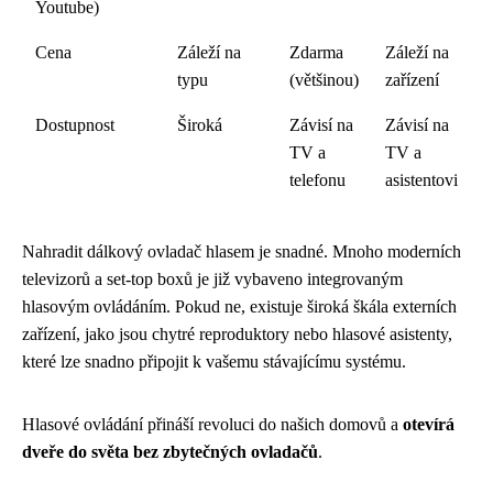
Youtube)
Cena
Záleží na
Zdarma
Záleží na
typu
(většinou)
zařízení
Dostupnost
Široká
Závisí na
Závisí na
TV a
TV a
telefonu
asistentovi
Nahradit dálkový ovladač hlasem je snadné. Mnoho moderních
televizorů a set-top boxů je již vybaveno integrovaným
hlasovým ovládáním. Pokud ne, existuje široká škála externích
zařízení, jako jsou chytré reproduktory nebo hlasové asistenty,
které lze snadno připojit k vašemu stávajícímu systému.
Hlasové ovládání přináší revoluci do našich domovů a
otevírá
dveře do světa bez zbytečných ovladačů
.