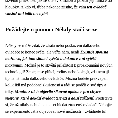
skvělou příležitost, jak se s televizí sblížit a poznat její funkce do
hloubky. A kdo ví, třeba nakonec zjistíte, že vám
ten ovladač
vlastně ani tolik nechybí
!
Požádejte o pomoc: Někdy stačí se ze
Někdy se může zdát, že ztráta nebo poškození dálkového
ovladače je konec světa, ale věřte nám, není!
Existuje spousta
možností, jak tuto situaci vyřešit a dokonce z ní vytěžit
maximum.
Možná je to skvělá příležitost k prozkoumání nových
technologií! Zeptejte se přátel, rodiny nebo kolegů, zda nemají
tip na náhradu dálkového ovladače. Možná budete překvapeni,
kolik lidí má podobné zkušenosti a rádi se podělí o své tipy a
triky.
Mnoho z nich objevilo šikovné aplikace pro chytré
telefony, které dokáží ovládat televizi a další zařízení.
Představte
si, že už nikdy nebudete muset hledat ztracený ovladač! Nebojte
se experimentovat a objevovat nové možnosti – zvládnete to!