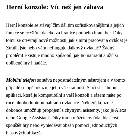
Herní konzole: Víc než jen zábava
Herní konzole se stávají čím dál tím sofistikovanějšími a jejich
funkce se rozšiřují daleko za hranice pouhého hraní her. Díky
tomu se otevírají nové možnosti, jak s nimi pracovat a ovládat je.
Ztratili jste nebo vám nefunguje dálkový ovladač? Žádný
problém! Existuje mnoho způsobů, jak ho nahradit a užít si
oblíbené hry i nadále.
Mobilní telefon
se stává nepostradatelným nástrojem a v tomto
případě se opět ukazuje jeho všestrannost. Stačí si stáhnout
aplikaci, která je kompatibilní s vaší konzolí a rázem máte po
ruce plnohodnotnou náhradu ovladače. Některé konzole
dokonce umožňují propojení s chytrými asistenty, jako je Alexa
nebo Google Assistant. Díky tomu můžete ovládat hlasitost,
spouštět hry nebo vyhledávat obsah pomocí jednoduchých
hlasových příkazů.