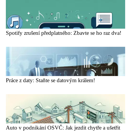
Spotify zrušení předplatného: Zbavte se ho raz dva!
Práce z daty: Staňte se datovým králem!
Auto v podnikání OSVČ: Jak jezdit chytře a ušetřit