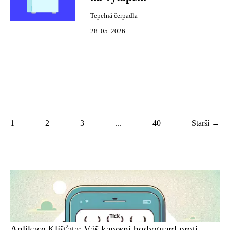
Tepelná čerpadla
28. 05. 2026
1
2
3
...
40
Starší →
Aplikace Klíšťata: Váš kapesní bodyguard proti