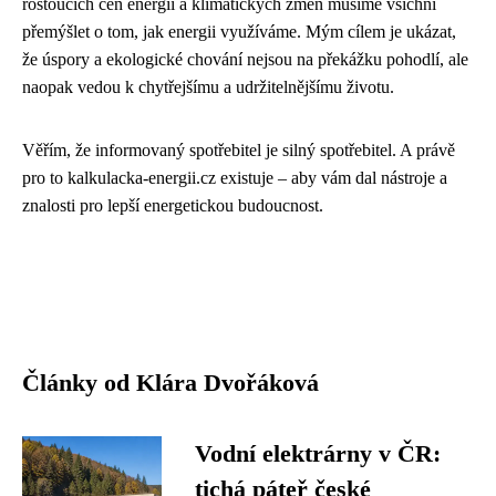
rostoucích cen energií a klimatických změn musíme všichni
přemýšlet o tom, jak energii využíváme. Mým cílem je ukázat,
že úspory a ekologické chování nejsou na překážku pohodlí, ale
naopak vedou k chytřejšímu a udržitelnějšímu životu.
Věřím, že informovaný spotřebitel je silný spotřebitel. A právě
pro to kalkulacka-energii.cz existuje – aby vám dal nástroje a
znalosti pro lepší energetickou budoucnost.
Články od Klára Dvořáková
Vodní elektrárny v ČR:
tichá páteř české