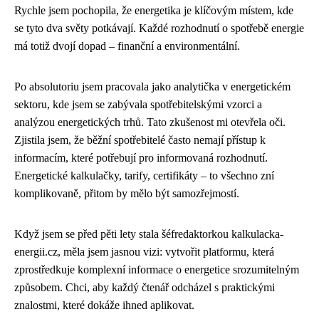
Rychle jsem pochopila, že energetika je klíčovým místem, kde
se tyto dva světy potkávají. Každé rozhodnutí o spotřebě energie
má totiž dvojí dopad – finanční a environmentální.
Po absolutoriu jsem pracovala jako analytička v energetickém
sektoru, kde jsem se zabývala spotřebitelskými vzorci a
analýzou energetických trhů. Tato zkušenost mi otevřela oči.
Zjistila jsem, že běžní spotřebitelé často nemají přístup k
informacím, které potřebují pro informovaná rozhodnutí.
Energetické kalkulačky, tarify, certifikáty – to všechno zní
komplikovaně, přitom by mělo být samozřejmostí.
Když jsem se před pěti lety stala šéfredaktorkou kalkulacka-
energii.cz, měla jsem jasnou vizi: vytvořit platformu, která
zprostředkuje komplexní informace o energetice srozumitelným
způsobem. Chci, aby každý čtenář odcházel s praktickými
znalostmi, které dokáže ihned aplikovat.