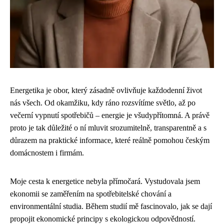
Energetika je obor, který zásadně ovlivňuje každodenní život
nás všech. Od okamžiku, kdy ráno rozsvítíme světlo, až po
večerní vypnutí spotřebičů – energie je všudypřítomná. A právě
proto je tak důležité o ní mluvit srozumitelně, transparentně a s
důrazem na praktické informace, které reálně pomohou českým
domácnostem i firmám.
Moje cesta k energetice nebyla přímočará. Vystudovala jsem
ekonomii se zaměřením na spotřebitelské chování a
environmentální studia. Během studií mě fascinovalo, jak se dají
propojit ekonomické principy s ekologickou odpovědností.