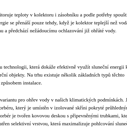
itoruje teploty v kolektoru i zásobníku a podle potřeby spoušt
rgie se přenáší pouze tehdy, když je kolektor teplejší než vod
u a předchází nežádoucímu ochlazování již ohřáté vody.
 technologii, která dokáže efektivně využít sluneční energii 
ční objekty. Na trhu existuje několik základních typů těchto
i způsobem instalace.
í variantu pro ohřev vody v našich klimatických podmínkách. J
sorbéru, který je umístěn v izolované skříni pokryté průhledn
bsorbér je tvořen kovovou deskou s připevněnými trubkami, kt
třen selektivní vrstvou, která maximalizuje pohlcování slune