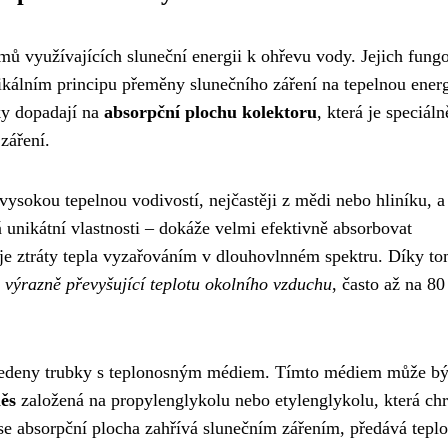
émů využívajících sluneční energii k ohřevu vody. Jejich fung
kálním principu přeměny slunečního záření na tepelnou energ
ky dopadají na
absorpční plochu kolektoru
, která je speciáln
záření.
vysokou tepelnou vodivostí, nejčastěji z mědi nebo hliníku, a
á unikátní vlastnosti – dokáže velmi efektivně absorbovat
uje ztráty tepla vyzařováním v dlouhovlnném spektru. Díky t
 výrazně převyšující teplotu okolního vzduchu
, často až na 80
 vedeny trubky s teplonosným médiem. Tímto médiem může bý
ěs
založená na propylenglykolu nebo etylenglykolu, která chr
e absorpční plocha zahřívá slunečním zářením, předává teplo