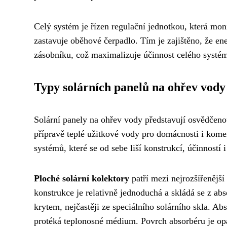
Celý systém je řízen regulační jednotkou, která mon
zastavuje oběhové čerpadlo. Tím je zajištěno, že ene
zásobníku, což maximalizuje účinnost celého systém
Typy solárních panelů na ohřev vody
Solární panely na ohřev vody představují osvědčenou
přípravě teplé užitkové vody pro domácnosti i komer
systémů, které se od sebe liší konstrukcí, účinností 
Ploché solární kolektory
patří mezi nejrozšířenějš
konstrukce je relativně jednoduchá a skládá se z ab
krytem, nejčastěji ze speciálního solárního skla. A
protéká teplonosné médium. Povrch absorbéru je opa