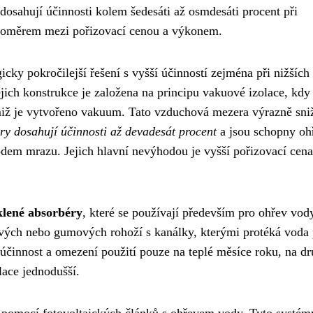
 dosahují účinnosti kolem šedesáti až osmdesáti procent při
 poměrem mezi pořizovací cenou a výkonem.
icky pokročilejší řešení s vyšší účinností zejména při nižších
ejich konstrukce je založena na principu vakuové izolace, kdy 
imiž je vytvořeno vakuum. Tato vzduchová mezera výrazně sni
ry dosahují účinnosti až devadesát procent
a jsou schopny oh
odem mrazu. Jejich hlavní nevýhodou je vyšší pořizovací cena
klené absorbéry
, které se používají především pro ohřev vod
tových nebo gumových rohoží s kanálky, kterými protéká voda
 účinnost a omezení použití pouze na teplé měsíce roku, na d
alace jednodušší.
 pomocí fotovoltaických článků s ohřevem vody. Tyto systém