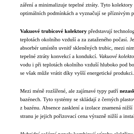
záření a minimalizuje tepelné ztráty. Tyto kolektory
optimálních podmínkách a vyznačují se příznivým
Vakuové trubicové kolektory
představují technolog
teplotách okolního vzduší a za zataženého počasí. J
absorbér umístěn uvnitř skleněných trubic, mezi n
tepelné ztráty konvekcí a kondukcí.
Vakuové kolekto
vodu i při teplotách okolního vzduší hluboko pod b
se však může vrátit díky vyšší energetické produkci.
Mezi méně rozšířené, ale zajímavé typy patří
nezas
bazénech. Tyto systémy se skládají z černých plas
z bazénu. Absence zasklení a izolace znamená nižší
stranu je jejich pořizovací cena výrazně nižší a inst
Hybridní solární panely
kombinují výrobu elektřiny