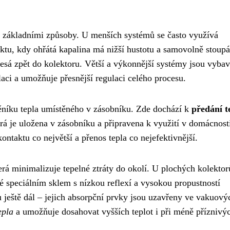
 základními způsoby. U menších systémů se často využívá
tu, kdy ohřátá kapalina má nižší hustotu a samovolně stoupá
lesá zpět do kolektoru. Větší a výkonnější systémy jsou vyba
aci a umožňuje přesnější regulaci celého procesu.
níku tepla umístěného v zásobníku. Zde dochází k
předání t
á je uložena v zásobníku a připravena k využití v domácnost
ntaktu co největší a přenos tepla co nejefektivnější.
erá minimalizuje tepelné ztráty do okolí. U plochých kolektor
é speciálním sklem s nízkou reflexí a vysokou propustností
 ještě dál – jejich absorpční prvky jsou uzavřeny ve vakuový
epla
a umožňuje dosahovat vyšších teplot i při méně příznivý