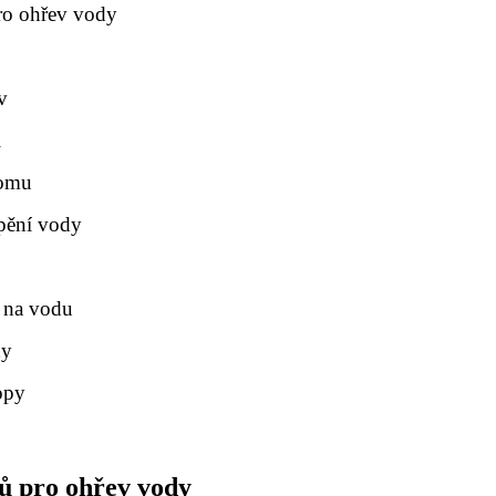
pro ohřev vody
v
i
domu
pění vody
ů na vodu
dy
opy
rů pro ohřev vody