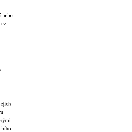
í nebo
a v
k
ejich
ým
erými
čního