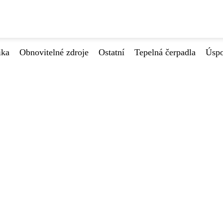
ika
Obnovitelné zdroje
Ostatní
Tepelná čerpadla
Úspo