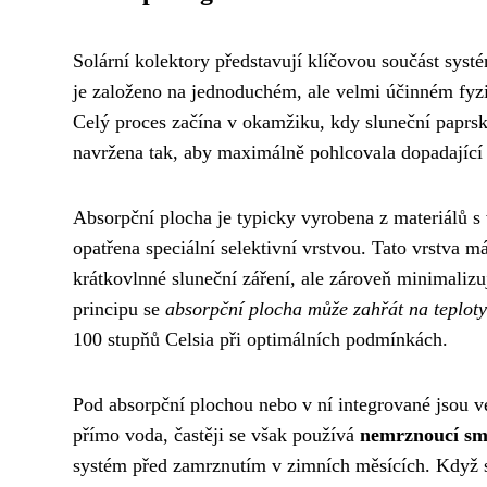
Solární kolektory představují klíčovou součást syst
je založeno na jednoduchém, ale velmi účinném fyzi
Celý proces začína v okamžiku, kdy sluneční paprs
navržena tak, aby maximálně pohlcovala dopadající 
Absorpční plocha je typicky vyrobena z materiálů s 
opatřena speciální selektivní vrstvou. Tato vrstva m
krátkovlnné sluneční záření, ale zároveň minimaliz
principu se
absorpční plocha může zahřát na teploty
100 stupňů Celsia při optimálních podmínkách.
Pod absorpční plochou nebo v ní integrované jsou
přímo voda, častěji se však používá
nemrznoucí sm
systém před zamrznutím v zimních měsících. Když s