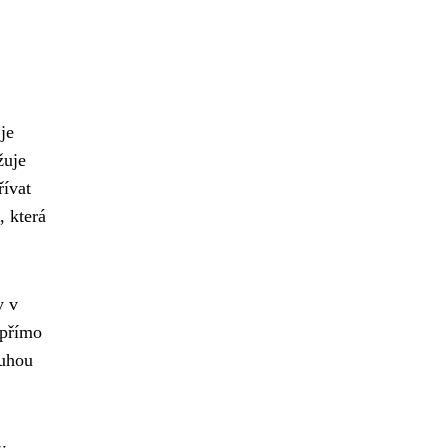
je
žuje
řívat
, která
y v
 přímo
ruhou
y