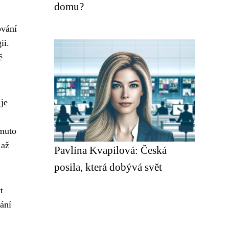
domu?
ování
ii.
ě
 je
omuto
 až
Pavlína Kvapilová: Česká
posila, která dobývá svět
t
ání