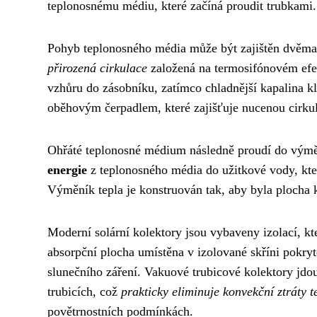
teplonosnému médiu, které začíná proudit trubkami.
Pohyb teplonosného média může být zajištěn dvěma
přirozená cirkulace
založená na termosifónovém efek
vzhůru do zásobníku, zatímco chladnější kapalina k
oběhovým čerpadlem, které zajišťuje nucenou cirkul
Ohřáté teplonosné médium následně proudí do výmě
energie
z teplonosného média do užitkové vody, kter
Výměník tepla je konstruován tak, aby byla plocha ko
Moderní solární kolektory jsou vybaveny izolací, kt
absorpční plocha umístěna v izolované skříni pokryt
slunečního záření. Vakuové trubicové kolektory jdou
trubicích, což
prakticky eliminuje konvekční ztráty t
povětrnostních podmínkách.