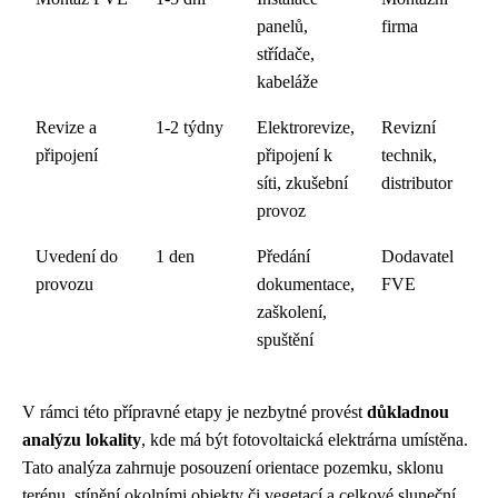
panelů,
firma
střídače,
kabeláže
Revize a
1-2 týdny
Elektrorevize,
Revizní
připojení
připojení k
technik,
síti, zkušební
distributor
provoz
Uvedení do
1 den
Předání
Dodavatel
provozu
dokumentace,
FVE
zaškolení,
spuštění
V rámci této přípravné etapy je nezbytné provést
důkladnou
analýzu lokality
, kde má být fotovoltaická elektrárna umístěna.
Tato analýza zahrnuje posouzení orientace pozemku, sklonu
terénu, stínění okolními objekty či vegetací a celkové sluneční