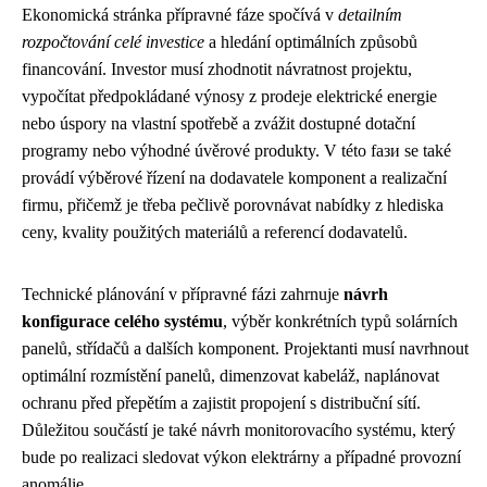
Ekonomická stránka přípravné fáze spočívá v
detailním
rozpočtování celé investice
a hledání optimálních způsobů
financování. Investor musí zhodnotit návratnost projektu,
vypočítat předpokládané výnosy z prodeje elektrické energie
nebo úspory na vlastní spotřebě a zvážit dostupné dotační
programy nebo výhodné úvěrové produkty. V této fази se také
provádí výběrové řízení na dodavatele komponent a realizační
firmu, přičemž je třeba pečlivě porovnávat nabídky z hlediska
ceny, kvality použitých materiálů a referencí dodavatelů.
Technické plánování v přípravné fázi zahrnuje
návrh
konfigurace celého systému
, výběr konkrétních typů solárních
panelů, střídačů a dalších komponent. Projektanti musí navrhnout
optimální rozmístění panelů, dimenzovat kabeláž, naplánovat
ochranu před přepětím a zajistit propojení s distribuční sítí.
Důležitou součástí je také návrh monitorovacího systému, který
bude po realizaci sledovat výkon elektrárny a případné provozní
anomálie.