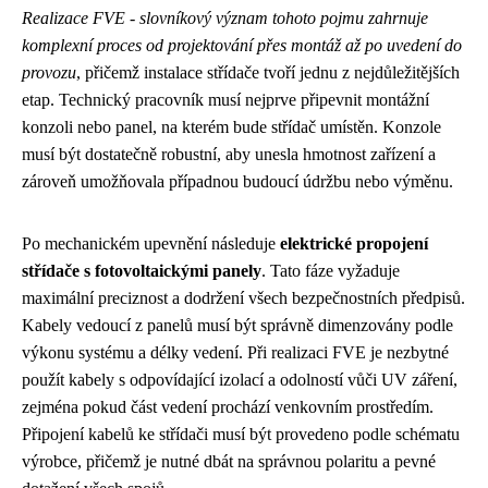
Realizace FVE - slovníkový význam tohoto pojmu zahrnuje
komplexní proces od projektování přes montáž až po uvedení do
provozu
, přičemž instalace střídače tvoří jednu z nejdůležitějších
etap. Technický pracovník musí nejprve připevnit montážní
konzoli nebo panel, na kterém bude střídač umístěn. Konzole
musí být dostatečně robustní, aby unesla hmotnost zařízení a
zároveň umožňovala případnou budoucí údržbu nebo výměnu.
Po mechanickém upevnění následuje
elektrické propojení
střídače s fotovoltaickými panely
. Tato fáze vyžaduje
maximální preciznost a dodržení všech bezpečnostních předpisů.
Kabely vedoucí z panelů musí být správně dimenzovány podle
výkonu systému a délky vedení. Při realizaci FVE je nezbytné
použít kabely s odpovídající izolací a odolností vůči UV záření,
zejména pokud část vedení prochází venkovním prostředím.
Připojení kabelů ke střídači musí být provedeno podle schématu
výrobce, přičemž je nutné dbát na správnou polaritu a pevné