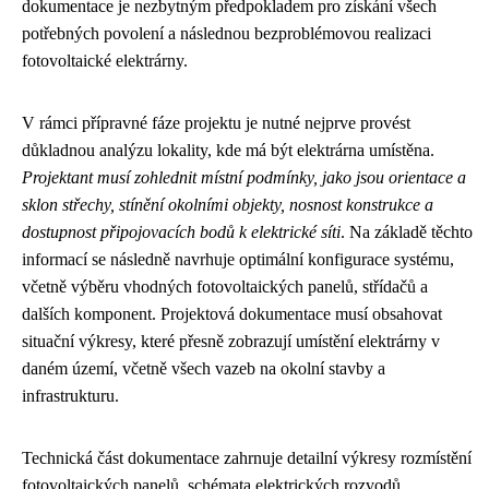
dokumentace je nezbytným předpokladem pro získání všech
potřebných povolení a následnou bezproblémovou realizaci
fotovoltaické elektrárny.
V rámci přípravné fáze projektu je nutné nejprve provést
důkladnou analýzu lokality, kde má být elektrárna umístěna.
Projektant musí zohlednit místní podmínky, jako jsou orientace a
sklon střechy, stínění okolními objekty, nosnost konstrukce a
dostupnost připojovacích bodů k elektrické síti
. Na základě těchto
informací se následně navrhuje optimální konfigurace systému,
včetně výběru vhodných fotovoltaických panelů, střídačů a
dalších komponent. Projektová dokumentace musí obsahovat
situační výkresy, které přesně zobrazují umístění elektrárny v
daném území, včetně všech vazeb na okolní stavby a
infrastrukturu.
Technická část dokumentace zahrnuje detailní výkresy rozmístění
fotovoltaických panelů, schémata elektrických rozvodů,