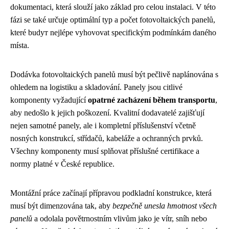
dokumentaci, která slouží jako základ pro celou instalaci. V této
fázi se také určuje optimální typ a počet fotovoltaických panelů,
které budут nejlépe vyhovovat specifickým podmínkám daného
místa.
Dodávka fotovoltaických panelů musí být pečlivě naplánována s
ohledem na logistiku a skladování. Panely jsou citlivé
komponenty vyžadující
opatrné zacházení během transportu
,
aby nedošlo k jejich poškození. Kvalitní dodavatelé zajišťují
nejen samotné panely, ale i kompletní příslušenství včetně
nosných konstrukcí, střídačů, kabeláže a ochranných prvků.
Všechny komponenty musí splňovat příslušné certifikace a
normy platné v České republice.
Montážní práce začínají přípravou podkladní konstrukce, která
musí být dimenzována tak, aby
bezpečně unesla hmotnost všech
panelů
a odolala povětrnostním vlivům jako je vítr, sníh nebo