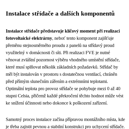
Instalace střídače a dalších komponentů
Instalace střídače představuje klíčový moment při realizaci
fotovoltaické elektrárny
, neboť tento komponent zajišťuje
přeměnu stejnosměrného proudu z panelů na střídavý proud
využitelný v domácnosti či síti. Při realizaci FVE je nutné
věnovat zvláštní pozornost výběru vhodného umístění střídače,
které musí splňovat několik základních požadavků. Střídač by
měl být instalován v prostoru s dostatečnou ventilací, chráněn
před přímým slunečním zářením a extrémními teplotami.
Optimální teplota pro provoz střídače se pohybuje mezi 0 až 40
stupni Celsia, přičemž každé překročení těchto hodnot může vést
ke snížení účinnosti nebo dokonce k poškození zařízení.
Samotný proces instalace začína přípravou montážního místa, kde
je třeba zajistit pevnou a stabilní konstrukci pro uchycení střídače.