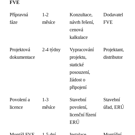
FVE
Přípravná
1-2
Konzultace,
Dodavatel
fáze
měsíce
návrh řešení,
FVE
cenová
kalkulace
Projektová
2-4 týdny
Vypracování
Projektant,
dokumentace
projektu,
distributor
statické
posouzení,
žádost o
připojení
Povolení a
1-3
Stavební
Stavební
licence
měsíce
povolení,
úřad, ERÚ
licenční řízení
ERÚ
Montáž FVE
1-5 dní
Instalace
Montážní