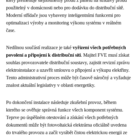
který přeměňuje stejnosměrný proud z panelů na střídavý proud
použitelný v domácnosti nebo pro dodávku do distribuční sítě.
Moderní střídače jsou vybaveny inteligentními funkcemi pro
optimalizaci výroby a monitoring výkonu systému v reálném
čase.
Nedílnou součástí realizace je také
vyřízení všech potřebných
povolení a připojení k distribuční síti
. Majitel FVE musí získat
souhlas provozovatele distribuční soustavy, zajistit revizní zprávu
elektroinstalace a uzavřít smlouvu o připojení a výkupu elektřiny.
Tento administrativní proces může být časově náročný a vyžaduje
znalost aktuální legislativy v oblasti energetiky.
Po dokončení instalace následuje zkušební provoz, během
kterého se ověřuje správná funkce všech komponent systému.
Teprve po úspěšném otestování a získání všech potřebných
dokumentů může být fotovoltaická elektrárna oficiálně uvedena
do trvalého provozu a začít vyrábět čistou elektrickou energii ze