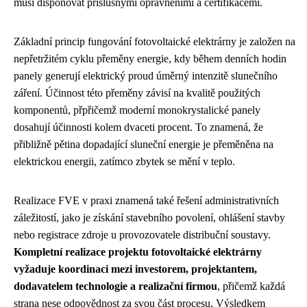
musí disponovat příslušnými oprávněními a certifikacemi.
Základní princip fungování fotovoltaické elektrárny je založen na
nepřetržitém cyklu přeměny energie, kdy během denních hodin
panely generují elektrický proud úměrný intenzitě slunečního
záření. Účinnost této přeměny závisí na kvalitě použitých
komponentů, přpřičemž moderní monokrystalické panely
dosahují účinnosti kolem dvaceti procent. To znamená, že
přibližně pětina dopadající sluneční energie je přeměněna na
elektrickou energii, zatímco zbytek se mění v teplo.
Realizace FVE v praxi znamená také řešení administrativních
záležitostí, jako je získání stavebního povolení, ohlášení stavby
nebo registrace zdroje u provozovatele distribuční soustavy.
Kompletní realizace projektu fotovoltaické elektrárny
vyžaduje koordinaci mezi investorem, projektantem,
dodavatelem technologie a realizační firmou
, přičemž každá
strana nese odpovědnost za svou část procesu. Výsledkem