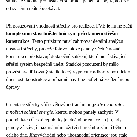
skutečně vhodná pro instalaci solárních panelů a jaký výkon lze
od systému reálně očekávat.
Při posuzování vhodnosti střechy pro realizaci FVE je nutné začít
komplexním stavebně-technickým průzkumem střešní
konstrukce
. Tento průzkum musí zahrnovat detailní analýzu
nosnosti střechy, protože fotovoltaické panely včetně nosné
konstrukce představují dodatečné zatížení, které musí stávající
střešní systém bezpečně unést. Statické posouzení by mělo
provést kvalifikovaný statik, který vypracuje odborný posudek o
únosnosti konstrukce a případně navrhne potřebná zesílení nebo
úpravy.
Orientace střechy vůči světovým stranám hraje
klíčovou roli v
množství solární energie
, kterou mohou panely zachytit. V
podmínkách České republiky je ideální orientace na jih, kdy
panely získávají maximální množství slunečního záření během
celého dne. Jihovýchodní nebo jihozápadní orientace jsou stále