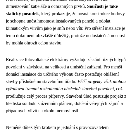
dimenzování kabeláže a ochranných prvků.
Součástí je také
statický posudek
, který prokazuje, že nosná konstrukce budovy
je schopna unést hmotnost instalovaných panelů a odolat
klimatickým vlivům jako je sníh nebo vítr. Pro střešní instalace je
tento dokument obzvláště důležitý, protože nedostatečná nosnost
by mohla ohrozit celou stavbu.
Realizace fotovoltaické elektrárny vyžaduje získání různých typů
povolení v závislosti na velikosti a umístění zařízení. Pro menší
domácí instalace do určitého výkonu často postačuje ohlášení
stavby příslušnému stavebnímu úřadu.
Větší projekty však mohou
vyžadovat územní rozhodnutí a následně stavební povolení
, což
prodlužuje celý proces přípravy. Stavební úřad posuzuje projekt z
hlediska souladu s územním plánem, dotčení veřejných zájmů a
případných vlivů na okolní nemovitosti.
Neméně důležitým krokem je jednání s provozovatelem