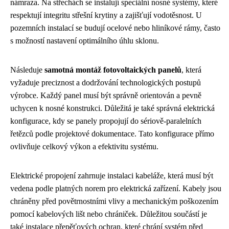
námraza. Na střechách se instalují speciální nosné systémy, které
respektují integritu střešní krytiny a zajišťují vodotěsnost. U
pozemních instalací se budují ocelové nebo hliníkové rámy, často
s možností nastavení optimálního úhlu sklonu.
Následuje
samotná montáž fotovoltaických panelů
, která
vyžaduje preciznost a dodržování technologických postupů
výrobce. Každý panel musí být správně orientován a pevně
uchycen k nosné konstrukci. Důležitá je také správná elektrická
konfigurace, kdy se panely propojují do sériově-paralelních
řetězců podle projektové dokumentace. Tato konfigurace přímo
ovlivňuje celkový výkon a efektivitu systému.
Elektrické propojení zahrnuje instalaci kabeláže, která musí být
vedena podle platných norem pro elektrická zařízení. Kabely jsou
chráněny před povětrnostními vlivy a mechanickým poškozením
pomocí kabelových lišt nebo chrániček. Důležitou součástí je
také instalace přepěťových ochran, které chrání systém před