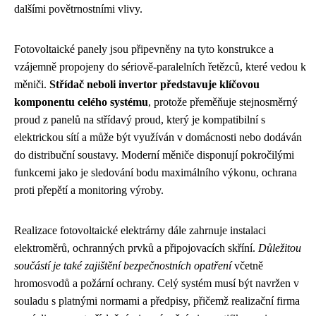
dalšími povětrnostními vlivy.
Fotovoltaické panely jsou připevněny na tyto konstrukce a
vzájemně propojeny do sériově-paralelních řetězců, které vedou k
měniči.
Střídač neboli invertor představuje klíčovou
komponentu celého systému
, protože přeměňuje stejnosměrný
proud z panelů na střídavý proud, který je kompatibilní s
elektrickou sítí a může být využíván v domácnosti nebo dodáván
do distribuční soustavy. Moderní měniče disponují pokročilými
funkcemi jako je sledování bodu maximálního výkonu, ochrana
proti přepětí a monitoring výroby.
Realizace fotovoltaické elektrárny dále zahrnuje instalaci
elektroměrů, ochranných prvků a připojovacích skříní.
Důležitou
součástí je také zajištění bezpečnostních opatření
včetně
hromosvodů a požární ochrany. Celý systém musí být navržen v
souladu s platnými normami a předpisy, přičemž realizační firma