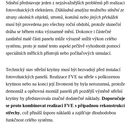
Stínění představuje jeden z nejzávažnějších problémů při realizaci
fotovoltaických elektráren.
Důkladná analýza možného stínění ze
strany okolních objektů, stromů, komínů nebo jiných překážek
musí být provedena pro všechny roční období, protože sluneční
dráha se během roku významně mění. Dokonce i částečné
zastínění malé části panelu může výrazně snížit výkon celého
systému, proto je nutné tento aspekt pečlivě vyhodnotit pomocí
speciálních měřicích přístrojů nebo počítačových simulací.
Technický stav střešní krytiny musí být bezvadný před instalací
fotovoltaických panelů. Realizace FVE na střeše s poškozenou
krytinou nebo na konci její životnosti by byla nerozumná, protože
demontáž a opětovná montáž panelů při pozdější výměně střešní
krytiny by představovala značné dodatečné náklady.
Doporučuje
se proto kombinovat realizaci FVE s případnou rekonstrukcí
střechy
, což přináší úsporu nákladů a zajišťuje dlouhodobou
funkčnost celého systému.