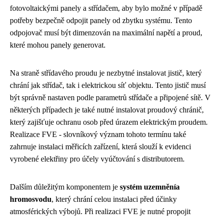
fotovoltaickými panely a střídačem, aby bylo možné v případě
potřeby bezpečně odpojit panely od zbytku systému. Tento
odpojovač musí být dimenzován na maximální napětí a proud,
které mohou panely generovat.
Na straně střídavého proudu je nezbytné instalovat jistič, který
chrání jak střídač, tak i elektrickou síť objektu. Tento jistič musí
být správně nastaven podle parametrů střídače a připojené sítě. V
některých případech je také nutné instalovat proudový chránič,
který zajišťuje ochranu osob před úrazem elektrickým proudem.
Realizace FVE - slovníkový význam tohoto termínu také
zahrnuje instalaci měřicích zařízení, která slouží k evidenci
vyrobené elektřiny pro účely vyúčtování s distributorem.
Dalším důležitým komponentem je
systém uzemněnía
hromosvodu
, který chrání celou instalaci před účinky
atmosférických výbojů. Při realizaci FVE je nutné propojit