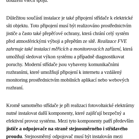
dotažení všech spojů.
Důležitou součástí instalace je také připojení střídače k elektrické
síti objektu. Toto připojení musí být realizováno prostřednictvím
jističe a často také přepěťové ochrany, která chrání celý systém
před atmosférickými výboji a přepětím ze sítě.
Realizace FVE
zahrnuje také instalaci měřicích a monitorovacích zařízení
, která
umožňují sledovat výkon systému a případně diagnostikovat
poruchy. Moderní střídače jsou vybaveny komunikačními
rozhraními, které umožňují připojení k internetu a vzdálený
monitoring prostřednictvím mobilních aplikací nebo webových
rozhraní.
Kromě samotného střídače je při realizaci fotovoltaické elektrárny
nutné instalovat další komponenty, které zajišťují bezpečný a
efektivní provoz systému. Mezi tyto komponenty patří především
jističe a odpojovače na straně stejnosměrného i střídavého
proudu
. Stejnosměrný odpojovač musí být instalován mezi