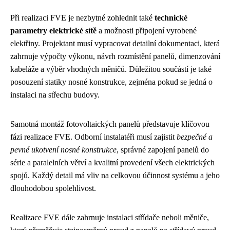
Při realizaci FVE je nezbytné zohlednit také
technické
parametry elektrické sítě
a možnosti připojení vyrobené
elektřiny. Projektant musí vypracovat detailní dokumentaci, která
zahrnuje výpočty výkonu, návrh rozmístění panelů, dimenzování
kabeláže a výběr vhodných měničů. Důležitou součástí je také
posouzení statiky nosné konstrukce, zejména pokud se jedná o
instalaci na střechu budovy.
Samotná montáž fotovoltaických panelů představuje klíčovou
fázi realizace FVE. Odborní instalatéři musí zajistit
bezpečné a
pevné ukotvení nosné konstrukce
, správné zapojení panelů do
série a paralelních větví a kvalitní provedení všech elektrických
spojů. Každý detail má vliv na celkovou účinnost systému a jeho
dlouhodobou spolehlivost.
Realizace FVE dále zahrnuje instalaci střídače neboli měniče,