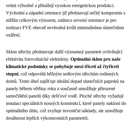
velmi výhodné a přinášejí vysokou energetickou produkci.
Východní a západní orientace již představují určitý kompromis s
nižším celkovým výnosem, zatímco severní orientace je pro
realizaci FVE obecně nevhodná kvůli minimálnímu slunečnímu
ozáření.
Sklon střechy představuje další významný parametr ovlivňující
efektivitu fotovoltaické elektrárny.
Optimální sklon pro naše
klimatické podmínky se pohybuje mezi třiceti až čtyřiceti
stupni
, což odpovídá běžným sedlovým střechám rodinných
domů. Tento úhel zajišťuje ideální dopad slunečních paprsků na
panely během většiny roku a současně umožňuje přirozené
samočištění panelů díky dešťové vodě. Ploché střechy vyžadují
instalaci speciálních nosných konstrukcí, které panely nakloní do
optimálního úhlu, což zvyšuje investiční náklady, ale umožňuje
dosáhnout lepších výkonnostních parametrů.