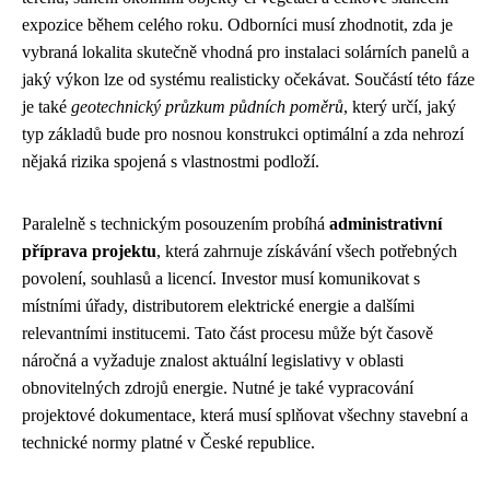
expozice během celého roku. Odborníci musí zhodnotit, zda je
vybraná lokalita skutečně vhodná pro instalaci solárních panelů a
jaký výkon lze od systému realisticky očekávat. Součástí této fáze
je také
geotechnický průzkum půdních poměrů
, který určí, jaký
typ základů bude pro nosnou konstrukci optimální a zda nehrozí
nějaká rizika spojená s vlastnostmi podloží.
Paralelně s technickým posouzením probíhá
administrativní
příprava projektu
, která zahrnuje získávání všech potřebných
povolení, souhlasů a licencí. Investor musí komunikovat s
místními úřady, distributorem elektrické energie a dalšími
relevantními institucemi. Tato část procesu může být časově
náročná a vyžaduje znalost aktuální legislativy v oblasti
obnovitelných zdrojů energie. Nutné je také vypracování
projektové dokumentace, která musí splňovat všechny stavební a
technické normy platné v České republice.