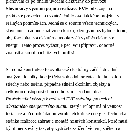
plánování až po finální uvedení elektrárny do provozu.
Slovníkový význam pojmu realizace FVE
odkazuje na
praktické provedení a uskutečnění fotovoltaického projektu v
reálných podmínkách. Jedná se o souhrn všech technických,
stavebních a administrativních kroků, které jsou nezbytné k tomu,
aby fotovoltaická elektrárna mohla začít vyrábět elektrickou
energii. Tento proces vyžaduje pečlivou přípravu, odborné
znalosti a koordinaci různých profesí.
Samotná konstrukce fotovoltaické elektrárny začíná detailní
analýzou lokality, kde je třeba zohlednit orientaci k jihu, sklon
střechy nebo terénu, případné stínění okolními objekty a
celkovou dostupnost slunečního záření v dané oblasti.
Profesionální přístup k realizaci FVE vyžaduje provedení
důkladného energetického auditu
, který určí optimální velikost
instalace a předpokládanou výrobu elektrické energie. Technická
stránka realizace zahrnuje montáž nosných konstrukcí, které musí
být dimenzovány tak, aby vydržely zatížení větrem, sněhem a