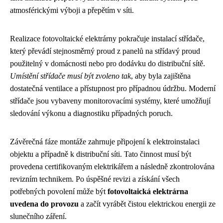
atmosférickými výboji a přepětím v síti.
Realizace fotovoltaické elektrárny pokračuje instalací střídače,
který převádí stejnosměrný proud z panelů na střídavý proud
použitelný v domácnosti nebo pro dodávku do distribuční sítě.
Umístění střídače musí být zvoleno tak
, aby byla zajištěna
dostatečná ventilace a přístupnost pro případnou údržbu. Moderní
střídače jsou vybaveny monitorovacími systémy, které umožňují
sledování výkonu a diagnostiku případných poruch.
Závěrečná fáze montáže zahrnuje připojení k elektroinstalaci
objektu a případně k distribuční síti. Tato činnost musí být
provedena certifikovaným elektrikářem a následně zkontrolována
revizním technikem. Po úspěšné revizi a získání všech
potřebných povolení může být
fotovoltaická elektrárna
uvedena do provozu
a začít vyrábět čistou elektrickou energii ze
slunečního záření.