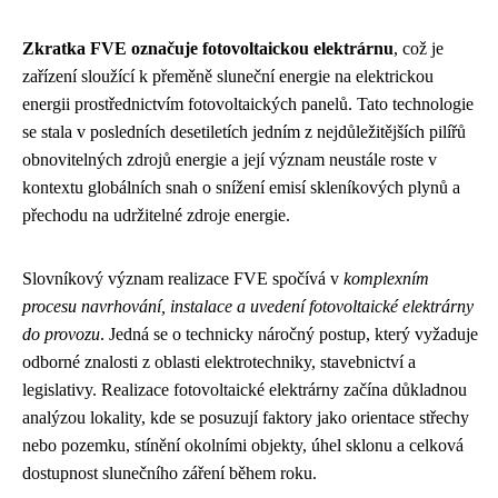
Zkratka FVE označuje fotovoltaickou elektrárnu
, což je
zařízení sloužící k přeměně sluneční energie na elektrickou
energii prostřednictvím fotovoltaických panelů. Tato technologie
se stala v posledních desetiletích jedním z nejdůležitějších pilířů
obnovitelných zdrojů energie a její význam neustále roste v
kontextu globálních snah o snížení emisí skleníkových plynů a
přechodu na udržitelné zdroje energie.
Slovníkový význam realizace FVE spočívá v
komplexním
procesu navrhování, instalace a uvedení fotovoltaické elektrárny
do provozu
. Jedná se o technicky náročný postup, který vyžaduje
odborné znalosti z oblasti elektrotechniky, stavebnictví a
legislativy. Realizace fotovoltaické elektrárny začína důkladnou
analýzou lokality, kde se posuzují faktory jako orientace střechy
nebo pozemku, stínění okolními objekty, úhel sklonu a celková
dostupnost slunečního záření během roku.