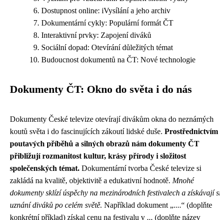
Dostupnost online: iVysílání a jeho archiv
Dokumentární cykly: Populární formát ČT
Interaktivní prvky: Zapojení diváků
Sociální dopad: Otevírání důležitých témat
Budoucnost dokumentů na ČT: Nové technologie
Dokumenty ČT: Okno do světa i do nás
Dokumenty České televize otevírají divákům okna do neznámých
koutů světa i do fascinujících zákoutí lidské duše.
Prostřednictvím
poutavých příběhů a silných obrazů nám dokumenty ČT
přibližují rozmanitost kultur, krásy přírody i složitost
společenských témat.
Dokumentární tvorba České televize si
zakládá na kvalitě, objektivitě a edukativní hodnotě.
Mnohé
dokumenty sklízí úspěchy na mezinárodních festivalech a získávají s
uznání diváků po celém světě.
Například dokument „....“ (doplňte
konkrétní příklad) získal cenu na festivalu v ... (doplňte název