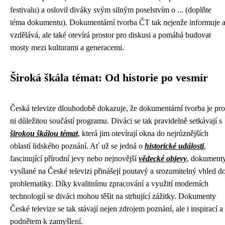
festivalu) a oslovil diváky svým silným poselstvím o ... (doplňte
téma dokumentu). Dokumentární tvorba ČT tak nejenže informuje 
vzdělává, ale také otevírá prostor pro diskusi a pomáhá budovat
mosty mezi kulturami a generacemi.
Široká škála témat: Od historie po vesmír
Česká televize dlouhodobě dokazuje, že dokumentární tvorba je pro
ni důležitou součástí programu. Diváci se tak pravidelně setkávají s
širokou škálou témat
, která jim otevírají okna do nejrůznějších
oblastí lidského poznání. Ať už se jedná o
historické události
,
fascinující přírodní jevy nebo nejnovější
vědecké objevy
, dokument
vysílané na České televizi přinášejí poutavý a srozumitelný vhled d
problematiky. Díky kvalitnímu zpracování a využití moderních
technologií se diváci mohou těšit na strhující zážitky. Dokumenty
České televize se tak stávají nejen zdrojem poznání, ale i inspirací a
podnětem k zamyšlení.