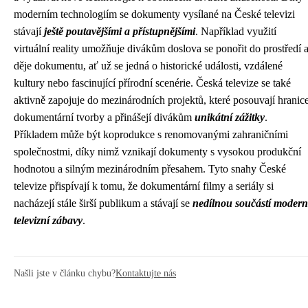
moderním technologiím se dokumenty vysílané na České televizi
stávají
ještě poutavějšími a přístupnějšími
. Například využití
virtuální reality umožňuje divákům doslova se ponořit do prostředí 
děje dokumentu, ať už se jedná o historické události, vzdálené
kultury nebo fascinující přírodní scenérie. Česká televize se také
aktivně zapojuje do mezinárodních projektů, které posouvají hranic
dokumentární tvorby a přinášejí divákům
unikátní zážitky
.
Příkladem může být koprodukce s renomovanými zahraničními
společnostmi, díky nimž vznikají dokumenty s vysokou produkční
hodnotou a silným mezinárodním přesahem. Tyto snahy České
televize přispívají k tomu, že dokumentární filmy a seriály si
nacházejí stále širší publikum a stávají se
nedílnou součástí modern
televizní zábavy
.
Našli jste v článku chybu?
Kontaktujte nás