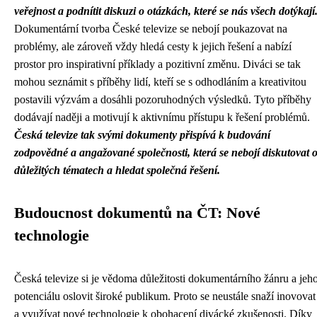
veřejnost a podnítit diskuzi o otázkách, které se nás všech dotýkají
Dokumentární tvorba České televize se nebojí poukazovat na
problémy, ale zároveň vždy hledá cesty k jejich řešení a nabízí
prostor pro inspirativní příklady a pozitivní změnu. Diváci se tak
mohou seznámit s příběhy lidí, kteří se s odhodláním a kreativitou
postavili výzvám a dosáhli pozoruhodných výsledků. Tyto příběhy
dodávají naději a motivují k aktivnímu přístupu k řešení problémů.
Česká televize tak svými dokumenty přispívá k budování
zodpovědné a angažované společnosti, která se nebojí diskutovat 
důležitých tématech a hledat společná řešení.
Budoucnost dokumentů na ČT: Nové
technologie
Česká televize si je vědoma důležitosti dokumentárního žánru a jeh
potenciálu oslovit široké publikum. Proto se neustále snaží inovovat
a využívat nové technologie k obohacení divácké zkušenosti. Díky