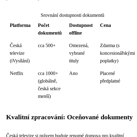
Srovnání dostupnosti dokumentů
Platforma
Počet
Dostupnost
Cena
dokumentů
offline
Česká
cca 500+
Omezená,
Zdarma (s
televize
vybrané
koncesionářskými
(iVysílání)
tituly
poplatky)
Netflix
cca 1000+
Ano
Placené
(globálně,
předplatné
česká sekce
menší)
Kvalitní zpracování: Oceňované dokumenty
Česká televize si právem buduje renomé domova pro kvalitní