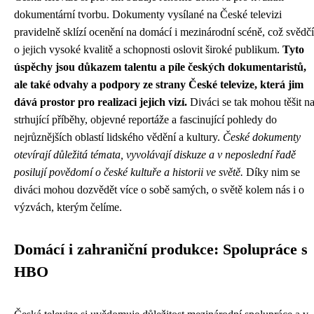
dokumentární tvorbu. Dokumenty vysílané na České televizi
pravidelně sklízí ocenění na domácí i mezinárodní scéně, což svědčí
o jejich vysoké kvalitě a schopnosti oslovit široké publikum.
Tyto
úspěchy jsou důkazem talentu a píle českých dokumentaristů,
ale také odvahy a podpory ze strany České televize, která jim
dává prostor pro realizaci jejich vizí.
Diváci se tak mohou těšit n
strhující příběhy, objevné reportáže a fascinující pohledy do
nejrůznějších oblastí lidského vědění a kultury.
České dokumenty
otevírají důležitá témata, vyvolávají diskuze a v neposlední řadě
posilují povědomí o české kultuře a historii ve světě.
Díky nim se
diváci mohou dozvědět více o sobě samých, o světě kolem nás i o
výzvách, kterým čelíme.
Domácí i zahraniční produkce: Spolupráce s
HBO