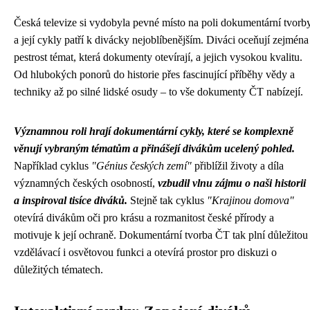
Česká televize si vydobyla pevné místo na poli dokumentární tvorb
a její cykly patří k divácky nejoblíbenějším. Diváci oceňují zejména
pestrost témat, která dokumenty otevírají, a jejich vysokou kvalitu.
Od hlubokých ponorů do historie přes fascinující příběhy vědy a
techniky až po silné lidské osudy – to vše dokumenty ČT nabízejí.
Významnou roli hrají dokumentární cykly, které se komplexně
věnují vybraným tématům a přinášejí divákům ucelený pohled.
Například cyklus
"Génius českých zemí"
přiblížil životy a díla
významných českých osobností,
vzbudil vlnu zájmu o naši historii
a inspiroval tisíce diváků.
Stejně tak cyklus
"Krajinou domova"
otevírá divákům oči pro krásu a rozmanitost české přírody a
motivuje k její ochraně. Dokumentární tvorba ČT tak plní důležitou
vzdělávací i osvětovou funkci a otevírá prostor pro diskuzi o
důležitých tématech.