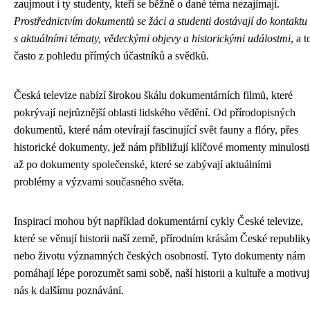
zaujmout i ty studenty, kteří se běžně o dané téma nezajímají.
Prostřednictvím dokumentů se žáci a studenti dostávají do kontaktu
s aktuálními tématy, vědeckými objevy a historickými událostmi
, a t
často z pohledu přímých účastníků a svědků.
Česká televize nabízí širokou škálu dokumentárních filmů, které
pokrývají nejrůznější oblasti lidského vědění. Od přírodopisných
dokumentů, které nám otevírají fascinující svět fauny a flóry, přes
historické dokumenty, jež nám přibližují klíčové momenty minulosti
až po dokumenty společenské, které se zabývají aktuálními
problémy a výzvami současného světa.
Inspirací mohou být například dokumentární cykly České televize,
které se věnují historii naší země, přírodním krásám České republik
nebo životu významných českých osobností. Tyto dokumenty nám
pomáhají lépe porozumět sami sobě, naší historii a kultuře a motivuj
nás k dalšímu poznávání.