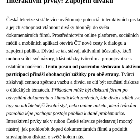
Interaktivní prvky: Zapojení diváků
Česká televize si stále více uvědomuje potenciál interaktivních prvk
a jejich schopnost vtáhnout diváky hlouběji do světa
dokumentárních filmů. Prostřednictvím online platforem, sociálních
médií a mobilních aplikací otevírá ČT nové cesty k dialogu a
zapojení publika. Diváci se tak stávají aktivními účastníky, kteří
mohou sdílet své názory, klást otázky tvůrcům a propojovat se s
ostatními nadšenci.
Tento posun od pasivního sledování k aktivn
participaci přináší obohacující zážitky pro obě strany.
Tvůrci
získávají cennou zpětnou vazbu a diváci se cítí být součástí diskuze
o důležitých tématech.
Příkladem může být diskuzní fórum po
odvysílání dokumentu o klimatických změnách, kde diváci sdíleli sv
tipy na udržitelnější životní styl, nebo online anketa, která tvůrcům
pomohla lépe pochopit postoje publika k dané problematice.
Interaktivní prvky tak v rukou České televize představují mocný
nástroj, jak prohloubit dopad dokumentárních filmů a podnítit
smysluplnou diskuzi o světě kolem nás.