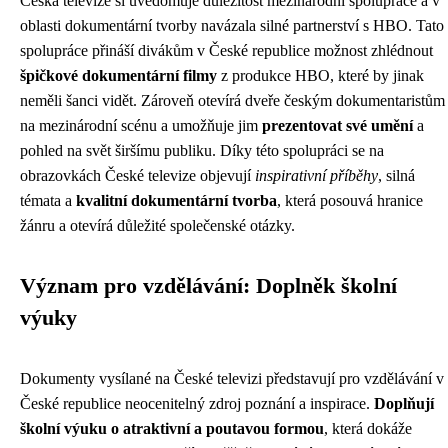
Česká televize si uvědomuje důležitost mezinárodní spolupráce a v
oblasti dokumentární tvorby navázala silné partnerství s HBO. Tato
spolupráce přináší divákům v České republice možnost zhlédnout
špičkové dokumentární filmy
z produkce HBO, které by jinak
neměli šanci vidět. Zároveň otevírá dveře českým dokumentaristům
na mezinárodní scénu a umožňuje jim
prezentovat své umění
a
pohled na svět širšímu publiku. Díky této spolupráci se na
obrazovkách České televize objevují
inspirativní příběhy
, silná
témata a
kvalitní dokumentární tvorba
, která posouvá hranice
žánru a otevírá důležité společenské otázky.
Význam pro vzdělávání: Doplněk školní
výuky
Dokumenty vysílané na České televizi představují pro vzdělávání v
České republice neocenitelný zdroj poznání a inspirace.
Doplňují
školní výuku o atraktivní a poutavou formou
, která dokáže