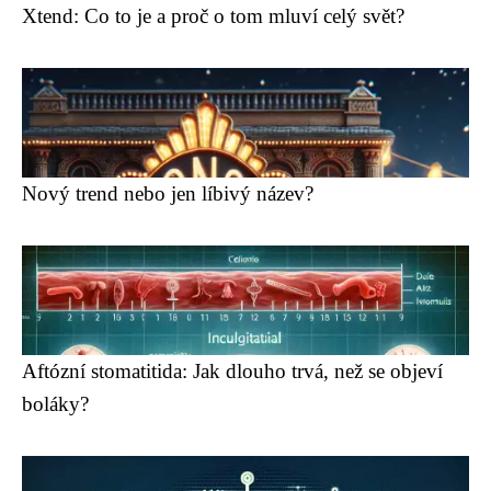
Xtend: Co to je a proč o tom mluví celý svět?
Nový trend nebo jen líbivý název?
Aftózní stomatitida: Jak dlouho trvá, než se objeví
boláky?