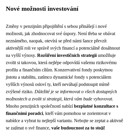
Nové možnosti investování
Změny v penzijním připojištění s sebou přinášejí i nové
možnosti, jak zhodnocovat své úspory. Není třeba se obávat
neznámého, naopak, otevírá se před námi šance převzít
aktivnější roli ve správě svých financí a potenciálně dosáhnout
na vyšší výnosy.
Rozšíření investičních strategií
umožňuje
zvolit si takovou, která nejlépe odpovídá vašemu rizikovému
profilu a finančním cílům. Konzervativní fondy poskytnou
jistotu a stabilitu, zatímco dynamické fondy s potenciálem
vyšších výnosů osloví ty, kteří neváhají podstoupit mírně
zvýšené riziko.
Důležité je se informovat o všech dostupných
možnostech a zvolit si strategii, která vám bude vyhovovat.
Mnoho penzijních společností nabízí
bezplatné konzultace s
finančními poradci
, kteří vám pomohou se zorientovat v
nabídce a vybrat tu nejlepší variantu. Nebojte se zeptat a aktivně
se zajímat o své finance,
vaše budoucnost za to stojí!