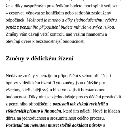
že si díky naspořeným prostředkům budete moci splnit svůj sen
– cestovat, věnovat se koníčkům nebo si dopřát zasloužený
odpočinek.
Možností je mnoho a díky zjednodušenému výběru
peněz z penzijního připojištění budete mít vše ve svých rukou.
Změny vám dávají větší kontrolu nad vašimi financemi a
otevírají dveře k bezstarostnější budoucnosti.
Změny v dědickém řízení
Nedávné změny v penzijním připojištění s sebou přinášejí i
úpravy v dědickém řízení. Tyto změny jsou důležité pro
všechny, kteří chtějí svým blízkým zajistit bezstarostnou
budoucnost. Díky nim se zjednodušuje proces dědění prostředků
z penzijního připojištění a
pozůstalí tak získají rychlejší a
efektivnější přístup k financím
, které jim náleží. Nově je kladen
důraz na jednoduchost a srozumitelnost celého procesu.
Pozůstalí tak nebudou muset složitě dokládat nároky
a