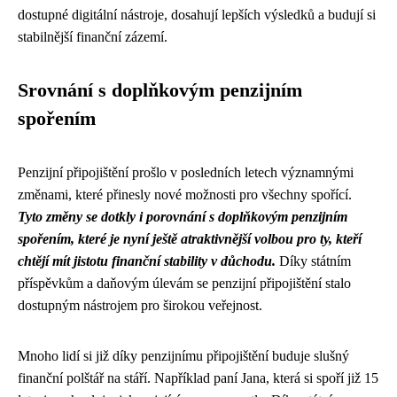
dostupné digitální nástroje, dosahují lepších výsledků a budují si
stabilnější finanční zázemí.
Srovnání s doplňkovým penzijním
spořením
Penzijní připojištění prošlo v posledních letech významnými
změnami, které přinesly nové možnosti pro všechny spořící.
Tyto změny se dotkly i porovnání s doplňkovým penzijním
spořením, které je nyní ještě atraktivnější volbou pro ty, kteří
chtějí mít jistotu finanční stability v důchodu.
Díky státním
příspěvkům a daňovým úlevám se penzijní připojištění stalo
dostupným nástrojem pro širokou veřejnost.
Mnoho lidí si již díky penzijnímu připojištění buduje slušný
finanční polštář na stáří. Například paní Jana, která si spoří již 15