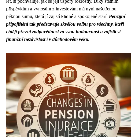
let, si pochvaluje, jak se její úspory rozrostly. Díky státním
příspěvkům a výnosům z investování má nyní našetřenou
pěknou sumu, která jí zajistí klidné a spokojené stáří.
Penzijní
připojištění tak představuje skvělou volbu pro všechny, kteří
chtějí převzít zodpovědnost za svou budoucnost a zajistit si
finanční nezávislost i v důchodovém věku.