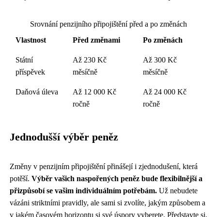
Srovnání penzijního připojištění před a po změnách
Vlastnost
Před změnami
Po změnách
Státní
Až 230 Kč
Až 300 Kč
příspěvek
měsíčně
měsíčně
Daňová úleva
Až 12 000 Kč
Až 24 000 Kč
ročně
ročně
Jednodušší výběr peněz
Změny v penzijním připojištění přinášejí i zjednodušení, která
potěší.
Výběr vašich naspořených peněz bude flexibilnější a
přizpůsobí se vašim individuálním potřebám.
Už nebudete
vázáni striktními pravidly, ale sami si zvolíte, jakým způsobem a
v jakém časovém horizontu si své úspory vyberete. Představte si,