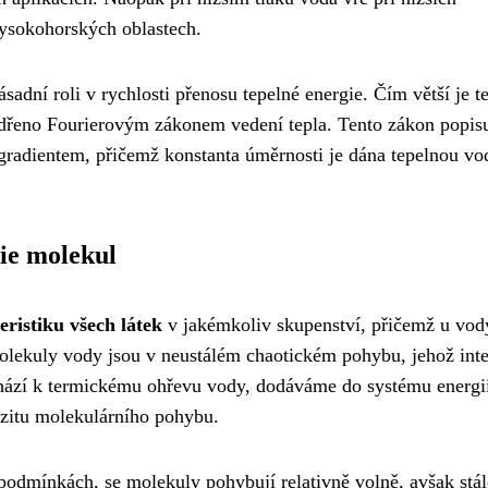
vysokohorských oblastech.
sadní roli v rychlosti přenosu tepelné energie. Čím větší je te
yjádřeno Fourierovým zákonem vedení tepla. Tento zákon popis
radientem, přičemž konstanta úměrnosti je dána tepelnou vod
ie molekul
ristiku všech látek
v jakémkoliv skupenství, přičemž u vod
olekuly vody jsou v neustálém chaotickém pohybu, jehož inte
hází k termickému ohřevu vody, dodáváme do systému energi
nzitu molekulárního pohybu.
odmínkách, se molekuly pohybují relativně volně, avšak stál