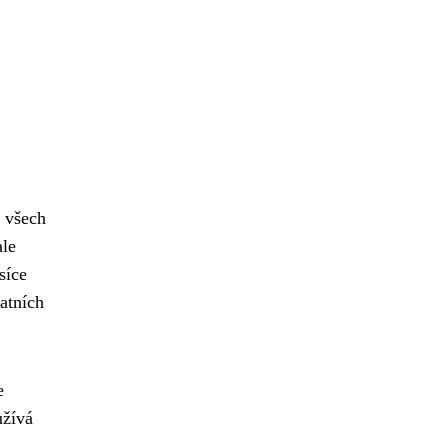
e všech
ale
síce
tatních
e
užívá