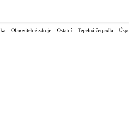
ika
Obnovitelné zdroje
Ostatní
Tepelná čerpadla
Úspo