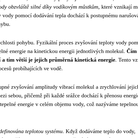
vody obzvláště silné díky vodíkovým můstkům
, které vznikají m
y vody pomocí dodávání tepla dochází k postupnému narušov
hybu.
ychlosti pohybu. Fyzikální proces zvyšování teploty vody po
elné energie na kinetickou energii jednotlivých molekul.
Čím 
í a tím větší je jejich průměrná kinetická energie
. Tento vz
cesů probíhajících ve vodě.
né zvyšování amplitudy vibrací molekul a zrychlování jejic
ezi sebou, přičemž při každé srážce dochází k přenosu energi
 tepelné energie v celém objemu vody, což nazýváme tepelno
definována teplotou systému
. Když dodáváme teplo do vody,