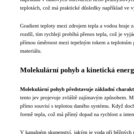
teplotách, což má praktické důsledky například ve 
Gradient teploty mezi zdrojem tepla a vodou hraje zá
rozdíl, tím rychleji probíhá přenos tepla, což je v
přímou úměrnost mezi tepelným tokem a teplotním g
materiálu.
Molekulární pohyb a kinetická energ
Molekulární pohyb představuje základní charakte
tento jev projevuje zvláště zajímavým způsobem. M
přímo souvisí s teplotou daného systému. Když doc
formě tepla, což má přímý dopad na rychlost a inte
V kapalném skupenství, jakým je voda při běžných p