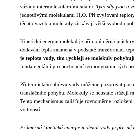
vázány intermolekulárními silami.
Tyto síly jsou u 
jednotlivými molekulami H₂O. Při zvyšování teplot
těchto vazeb a molekuly získávají větší svobodu po
Kinetická energie molekul je přímo úměrná jejich r
dodávání tepla znamená v podstatě transformaci tep
je teplota vody, tím rychleji se molekuly pohybuj
fundamentální pro pochopení termodynamických pro
Při termickém ohřevu vody můžeme pozorovat postup
translačního pohybu. Molekuly se neustále srážejí m
Tento mechanismus zajišťuje rovnoměrné rozložení
vodivostí.
Průměrná kinetická energie molekul vody je přesně 