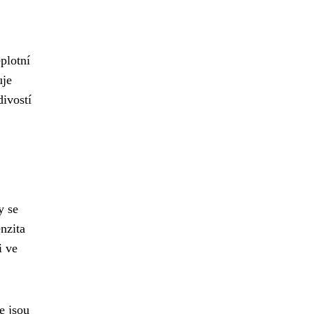
plotní
uje
ivostí
y se
nzita
i ve
e jsou