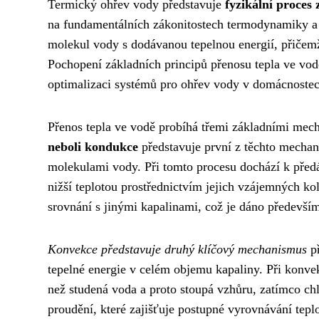
Termický ohřev vody představuje
fyzikální proces
na fundamentálních zákonitostech termodynamiky a 
molekul vody s dodávanou tepelnou energií, přičemž
Pochopení základních principů přenosu tepla ve vodě
optimalizaci systémů pro ohřev vody v domácnostec
Přenos tepla ve vodě probíhá třemi základními mech
neboli kondukce
představuje první z těchto mechan
molekulami vody. Při tomto procesu dochází k předá
nižší teplotou prostřednictvím jejich vzájemných ko
srovnání s jinými kapalinami, což je dáno předevš
Konvekce představuje druhý klíčový mechanismus
př
tepelné energie v celém objemu kapaliny. Při konve
než studená voda a proto stoupá vzhůru, zatímco chla
proudění, které zajišťuje postupné vyrovnávání tep