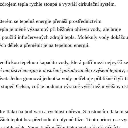
zdrojem tepla rychle stoupá a vytváří cirkulační systém.
 kterém se tepelná energie přenáší prostřednictvím
tepla je méně významný při běžném ohřevu vody, ale hraje
ři použití infračervených zdrojů tepla. Molekuly vody dokážou
ch délek a přeměnit je na tepelnou energii.
cifickou tepelnou kapacitu vody, která patří mezi nejvyšší z
 množství energie k dosažení požadovaného zvýšení teploty
, 
vat. Jedna gramová jednotka vody potřebuje přibližně čtyři ti
 stupeň Celsia, což je hodnota výrazně vyšší než u většiny os
iv tlaku na bod varu a rychlost ohřevu. S rostoucím tlakem s
ích teplot bez přechodu do plynné fáze. Tento princip se vy
 aplikacích. Naopak při nižším tlaku voda vře při nižších