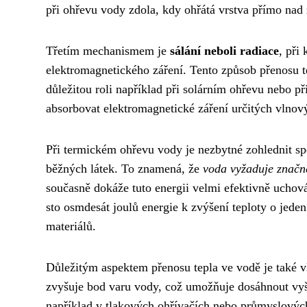
při ohřevu vody zdola, kdy ohřátá vrstva přímo nad 
Třetím mechanismem je
sálání neboli radiace
, při
elektromagnetického záření. Tento způsob přenosu 
důležitou roli například při solárním ohřevu nebo p
absorbovat elektromagnetické záření určitých vlnový
Při termickém ohřevu vody je nezbytné zohlednit spe
běžných látek. To znamená, že
voda vyžaduje značné
současně dokáže tuto energii velmi efektivně uchová
sto osmdesát joulů energie k zvýšení teploty o jeden
materiálů.
Důležitým aspektem přenosu tepla ve vodě je také vl
zvyšuje bod varu vody, což umožňuje dosáhnout vyšš
například v tlakových ohřívačích nebo průmyslových