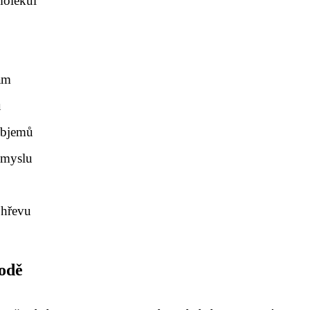
molekul
nam
u
objemů
ůmyslu
v
ohřevu
vodě