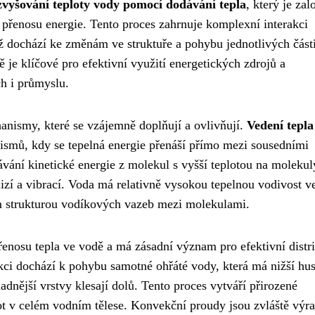
 zvyšování teploty vody pomocí dodávání tepla
, který je zal
přenosu energie. Tento proces zahrnuje komplexní interakci
 dochází ke změnám ve struktuře a pohybu jednotlivých části
 je klíčové pro efektivní využití energetických zdrojů a
h i průmyslu.
anismy, které se vzájemně doplňují a ovlivňují.
Vedení tepla
ismů, kdy se tepelná energie přenáší přímo mezi sousedními
vání kinetické energie z molekul s vyšší teplotou na molekul
lizí a vibrací. Voda má relativně vysokou tepelnou vodivost v
ím strukturou vodíkových vazeb mezi molekulami.
enosu tepla ve vodě a má zásadní význam pro efektivní distr
kci dochází k pohybu samotné ohřáté vody, která má nižší hus
dnější vrstvy klesají dolů. Tento proces vytváří přirozené
lot v celém vodním tělese. Konvekční proudy jsou zvláště výr