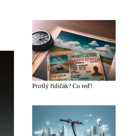
Prošlý řidičák? Co teď!