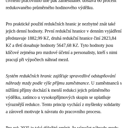
čtvrtého pracovního dne pak zaměstnanec dostává 60 procent
redukovaného průměrného hodinového výdělku.
Pro praktické použití redukčních hranic je nezbytné znát také
jejich denní hodnoty. První redukční hranice v denním vyjádření
představuje 1882,99 Kč, druhá redukční hranice činí 2823,84
Kč a třetí dosahuje hodnoty 5647,68 Kč. Tyto hodnoty jsou
klíčové zejména pro mzdové účetní a personalisty, kteří s nimi
pracují při výpočtech náhrad mezd.
Systém redukčních hranic zajišťuje spravedlivé odstupňování
náhrady mzdy podle výše příjmu zaměstnance
. U zaměstnanců s
nižšími příjmy dochází k menší redukci jejich průměrného
výdělku, zatímco u vysokopříjmových skupin se uplatňuje
výraznější redukce. Tento princip vychází z myšlenky solidarity
a zároveň motivuje k návratu do pracovního procesu.
Pro rok 2025 je také důležité zmínit, že výpočet náhrady mzdy