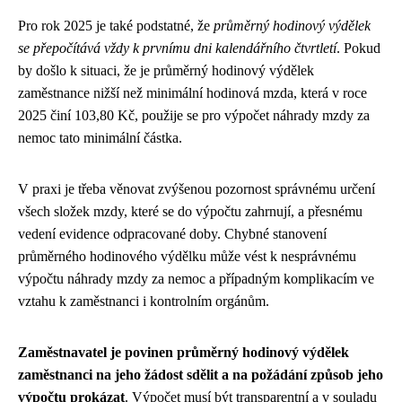
Pro rok 2025 je také podstatné, že
průměrný hodinový výdělek
se přepočítává vždy k prvnímu dni kalendářního čtvrtletí
. Pokud
by došlo k situaci, že je průměrný hodinový výdělek
zaměstnance nižší než minimální hodinová mzda, která v roce
2025 činí 103,80 Kč, použije se pro výpočet náhrady mzdy za
nemoc tato minimální částka.
V praxi je třeba věnovat zvýšenou pozornost správnému určení
všech složek mzdy, které se do výpočtu zahrnují, a přesnému
vedení evidence odpracované doby. Chybné stanovení
průměrného hodinového výdělku může vést k nesprávnému
výpočtu náhrady mzdy za nemoc a případným komplikacím ve
vztahu k zaměstnanci i kontrolním orgánům.
Zaměstnavatel je povinen průměrný hodinový výdělek
zaměstnanci na jeho žádost sdělit a na požádání způsob jeho
výpočtu prokázat
. Výpočet musí být transparentní a v souladu