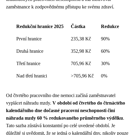
zaměstnance k zodpovědnému přístupu ke svému zdraví.
Redukční hranice 2025
Částka
Redukce
První hranice
235,38 Kč
90%
Druhá hranice
352,98 Kč
60%
Třetí hranice
705,96 Kč
30%
Nad třetí hranici
>705,96 Kč
0%
Od čtvrtého pracovního dne nemoci začíná zaměstnavatel
vyplácet náhradu mzdy.
V období od čtvrtého do čtrnáctého
kalendářního dne dočasné pracovní neschopnosti činí
náhrada mzdy 60 % redukovaného průměrného výdělku
.
Tato sazba zůstává konstantní po celé uvedené období. Je
důležité si uvědomit, že se jedná o kalendářní dny, nikoliv pouze