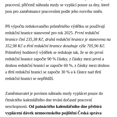
pracovní, přičemž náhrada mzdy se vyplácí pouze za dny, které
jsou pro zaměstnance pracovními podle jeho rozvrhu směn.
Při výpočtu redukovaného průměrného výdělku se používají
redukční hranice stanovené pro rok 2025.
První redukční
hranice činí 235,38 Kč, druhá redukční hranice je stanovena na
352,98 Kč a třetí redukční hranice dosahuje výše 705,96 Kč
.
Průměrný hodinový výdělek se redukuje tak, že se do první
redukční hranice započte 90 % částky, z částky mezi první a
druhou redukční hranicí se započte 60 %, z částky mezi druhou
a třetí redukční hranicí se započte 30 % a k částce nad třetí
redukční hranici se nepřihlíží.
Zaměstnavatel je povinen náhradu mzdy vyplácet pouze do
čtrnáctého kalendářního dne trvání dočasné pracovní
neschopnosti.
Od patnáctého kalendářního dne přebírá
vyplácení dávek nemocenského pojištění Česká správa