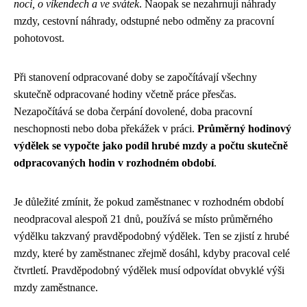
noci, o víkendech a ve svátek
. Naopak se nezahrnují náhrady
mzdy, cestovní náhrady, odstupné nebo odměny za pracovní
pohotovost.
Při stanovení odpracované doby se započítávají všechny
skutečně odpracované hodiny včetně práce přesčas.
Nezapočítává se doba čerpání dovolené, doba pracovní
neschopnosti nebo doba překážek v práci.
Průměrný hodinový
výdělek se vypočte jako podíl hrubé mzdy a počtu skutečně
odpracovaných hodin v rozhodném období
.
Je důležité zmínit, že pokud zaměstnanec v rozhodném období
neodpracoval alespoň 21 dnů, používá se místo průměrného
výdělku takzvaný pravděpodobný výdělek. Ten se zjistí z hrubé
mzdy, které by zaměstnanec zřejmě dosáhl, kdyby pracoval celé
čtvrtletí. Pravděpodobný výdělek musí odpovídat obvyklé výši
mzdy zaměstnance.