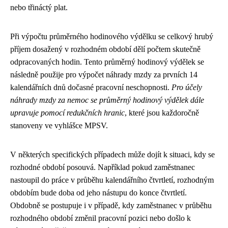
nebo třináctý plat.
Při výpočtu průměrného hodinového výdělku se celkový hrubý
příjem dosažený v rozhodném období dělí počtem skutečně
odpracovaných hodin. Tento průměrný hodinový výdělek se
následně použije pro výpočet náhrady mzdy za prvních 14
kalendářních dnů dočasné pracovní neschopnosti.
Pro účely
náhrady mzdy za nemoc se průměrný hodinový výdělek dále
upravuje pomocí redukčních hranic
, které jsou každoročně
stanoveny ve vyhlášce MPSV.
V některých specifických případech může dojít k situaci, kdy se
rozhodné období posouvá. Například pokud zaměstnanec
nastoupil do práce v průběhu kalendářního čtvrtletí, rozhodným
obdobím bude doba od jeho nástupu do konce čtvrtletí.
Obdobně se postupuje i v případě, kdy zaměstnanec v průběhu
rozhodného období změnil pracovní pozici nebo došlo k