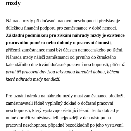
mzdy
Náhrada mzdy při dočasné pracovní neschopnosti představuje
důležitou finanční podporu pro zaměstnance v době nemoci.
Základní podmínkou pro získání náhrady mzdy je existence
pracovního poměru nebo dohody o pracovní činnosti
,
přičemž zaměstnanec musí být účasten nemocenského pojištění.
Náhrada mzdy náleží zaměstnanci od prvního do čtrnáctého
kalendářního dne trvání dočasné pracovní neschopnosti, přičemž
první tři pracovní dny jsou takzvanou karenční dobou, během
které náhrada mzdy nenáleží
.
Pro uznání nároku na náhradu mzdy musí zaměstnanec předložit
zaměstnavateli řádně vyplněný doklad o dočasné pracovní
neschopnosti, který vystavuje ošetřující lékař. Tento doklad je
nutné doručit zaměstnavateli nejpozději v den nástupu na
pracovní neschopnost, případně bezodkladně po jeho vystavení.