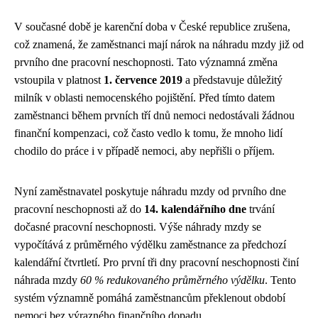
V současné době je karenční doba v České republice zrušena,
což znamená, že zaměstnanci mají nárok na náhradu mzdy již od
prvního dne pracovní neschopnosti. Tato významná změna
vstoupila v platnost
1. července 2019
a představuje důležitý
milník v oblasti nemocenského pojištění. Před tímto datem
zaměstnanci během prvních tří dnů nemoci nedostávali žádnou
finanční kompenzaci, což často vedlo k tomu, že mnoho lidí
chodilo do práce i v případě nemoci, aby nepřišli o příjem.
Nyní zaměstnavatel poskytuje náhradu mzdy od prvního dne
pracovní neschopnosti až do
14. kalendářního dne
trvání
dočasné pracovní neschopnosti. Výše náhrady mzdy se
vypočítává z průměrného výdělku zaměstnance za předchozí
kalendářní čtvrtletí. Pro první tři dny pracovní neschopnosti činí
náhrada mzdy
60 % redukovaného průměrného výdělku
. Tento
systém významně pomáhá zaměstnancům překlenout období
nemoci bez výrazného finančního dopadu.