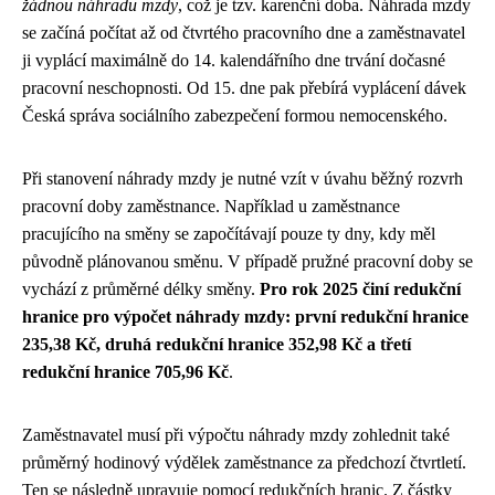
žádnou náhradu mzdy
, což je tzv. karenční doba. Náhrada mzdy
se začíná počítat až od čtvrtého pracovního dne a zaměstnavatel
ji vyplácí maximálně do 14. kalendářního dne trvání dočasné
pracovní neschopnosti. Od 15. dne pak přebírá vyplácení dávek
Česká správa sociálního zabezpečení formou nemocenského.
Při stanovení náhrady mzdy je nutné vzít v úvahu běžný rozvrh
pracovní doby zaměstnance. Například u zaměstnance
pracujícího na směny se započítávají pouze ty dny, kdy měl
původně plánovanou směnu. V případě pružné pracovní doby se
vychází z průměrné délky směny.
Pro rok 2025 činí redukční
hranice pro výpočet náhrady mzdy: první redukční hranice
235,38 Kč, druhá redukční hranice 352,98 Kč a třetí
redukční hranice 705,96 Kč
.
Zaměstnavatel musí při výpočtu náhrady mzdy zohlednit také
průměrný hodinový výdělek zaměstnance za předchozí čtvrtletí.
Ten se následně upravuje pomocí redukčních hranic. Z částky