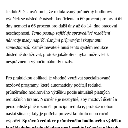
Je důležité si uvědomit, že redukovaný průměrný hodinový
výdělek se následně násobí koeficientem 60 procent pro první tři
dny nemoci a 66 procent pro další dny až do 14. dne pracovní
neschopnosti.
Tento postup zajišťuje spravedlivé rozdělení
náhrady mzdy napříč různými příjmovými skupinami
zaměstnanců
. Zaměstnavatelé musí tento systém redukce
důsledně dodržovat, protože jakákoliv chyba může vést k
nesprávnému výpočtu náhrady mzdy.
Pro praktickou aplikaci je vhodné využívat specializované
mzdové programy, které automaticky počítají redukci
průměrného hodinového výdělku podle aktuálně platných
redukčních hranic. Nicméně je nezbytné, aby mzdoví účetní a
personalisté plně rozuměli principu redukce, protože mohou
nastat situace, kdy je potřeba provést kontrolu nebo ruční
výpočet.
Správná redukce průměrného hodinového výdělku
je základním předpokladem pro korektní výpočet náhrady