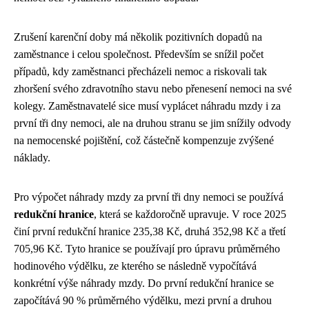
Zrušení karenční doby má několik pozitivních dopadů na
zaměstnance i celou společnost. Především se snížil počet
případů, kdy zaměstnanci přecházeli nemoc a riskovali tak
zhoršení svého zdravotního stavu nebo přenesení nemoci na své
kolegy. Zaměstnavatelé sice musí vyplácet náhradu mzdy i za
první tři dny nemoci, ale na druhou stranu se jim snížily odvody
na nemocenské pojištění, což částečně kompenzuje zvýšené
náklady.
Pro výpočet náhrady mzdy za první tři dny nemoci se používá
redukční hranice
, která se každoročně upravuje. V roce 2025
činí první redukční hranice 235,38 Kč, druhá 352,98 Kč a třetí
705,96 Kč. Tyto hranice se používají pro úpravu průměrného
hodinového výdělku, ze kterého se následně vypočítává
konkrétní výše náhrady mzdy. Do první redukční hranice se
započítává 90 % průměrného výdělku, mezi první a druhou