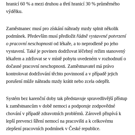
hranicí 60 % a mezi druhou a třetí hranicí 30 % průměrného
výdělku.
Zaměstnanec musí pro získání náhrady mzdy splnit několik
podmínek. Především musí předložit
řádně vystavené potvrzení
o pracovní neschopnosti
od lékaře, a to neprodleně po jeho
vystavení. Také je povinen dodržovat léčebný režim stanovený
lékařem a zdržovat se v místě pobytu uvedeném v rozhodnutí o
dočasné pracovní neschopnosti. Zaměstnavatel má právo
kontrolovat dodržování těchto povinností a v případě jejich
porušení může náhradu mzdy krátit nebo zcela odepřít.
Systém bez karenční doby tak představuje spravedlivější přístup
k zaměstnancům v době nemoci a podporuje zodpovědné
chování v případě zdravotních problémů. Zároveň přispívá k
lepší prevenci šíření nemocí na pracovišti a k celkovému
zlepšení pracovních podmínek v České republice.