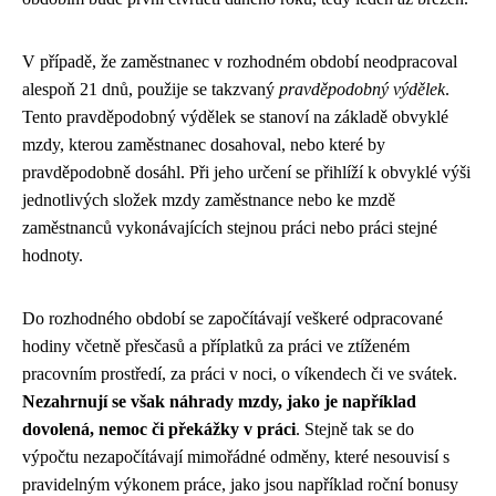
V případě, že zaměstnanec v rozhodném období neodpracoval
alespoň 21 dnů, použije se takzvaný
pravděpodobný výdělek
.
Tento pravděpodobný výdělek se stanoví na základě obvyklé
mzdy, kterou zaměstnanec dosahoval, nebo které by
pravděpodobně dosáhl. Při jeho určení se přihlíží k obvyklé výši
jednotlivých složek mzdy zaměstnance nebo ke mzdě
zaměstnanců vykonávajících stejnou práci nebo práci stejné
hodnoty.
Do rozhodného období se započítávají veškeré odpracované
hodiny včetně přesčasů a příplatků za práci ve ztíženém
pracovním prostředí, za práci v noci, o víkendech či ve svátek.
Nezahrnují se však náhrady mzdy, jako je například
dovolená, nemoc či překážky v práci
. Stejně tak se do
výpočtu nezapočítávají mimořádné odměny, které nesouvisí s
pravidelným výkonem práce, jako jsou například roční bonusy