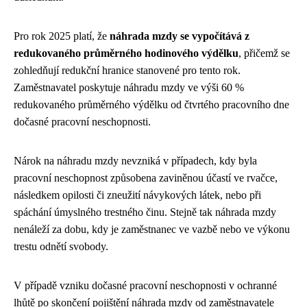
Pro rok 2025 platí, že
náhrada mzdy se vypočítává z
redukovaného průměrného hodinového výdělku
, přičemž se
zohledňují redukční hranice stanovené pro tento rok.
Zaměstnavatel poskytuje náhradu mzdy ve výši 60 %
redukovaného průměrného výdělku od čtvrtého pracovního dne
dočasné pracovní neschopnosti.
Nárok na náhradu mzdy nevzniká v případech, kdy byla
pracovní neschopnost způsobena zaviněnou účastí ve rvačce,
následkem opilosti či zneužití návykových látek, nebo při
spáchání úmyslného trestného činu. Stejně tak náhrada mzdy
nenáleží za dobu, kdy je zaměstnanec ve vazbě nebo ve výkonu
trestu odnětí svobody.
V případě vzniku dočasné pracovní neschopnosti v ochranné
lhůtě po skončení pojištění náhrada mzdy od zaměstnavatele