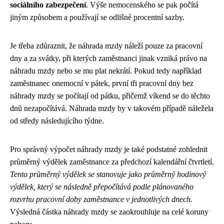
sociálního zabezpečení
. Výše nemocenského se pak počítá
jiným způsobem a používají se odlišné procentní sazby.
Je třeba zdůraznit, že náhrada mzdy náleží pouze za pracovní
dny a za svátky, při kterých zaměstnanci jinak vzniká právo na
náhradu mzdy nebo se mu plat nekrátí. Pokud tedy například
zaměstnanec onemocní v pátek, první tři pracovní dny bez
náhrady mzdy se počítají od pátku, přičemž víkend se do těchto
dnů nezapočítává. Náhrada mzdy by v takovém případě náležela
od středy následujícího týdne.
Pro správný výpočet náhrady mzdy je také podstatné zohlednit
průměrný výdělek zaměstnance za předchozí kalendářní čtvrtletí.
Tento průměrný výdělek se stanovuje jako průměrný hodinový
výdělek, který se následně přepočítává podle plánovaného
rozvrhu pracovní doby zaměstnance v jednotlivých dnech
.
Výsledná částka náhrady mzdy se zaokrouhluje na celé koruny