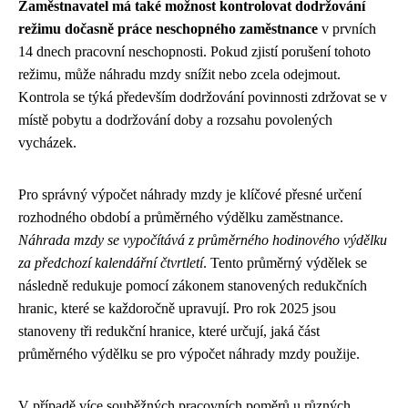
Zaměstnavatel má také možnost kontrolovat dodržování
režimu dočasně práce neschopného zaměstnance
v prvních
14 dnech pracovní neschopnosti. Pokud zjistí porušení tohoto
režimu, může náhradu mzdy snížit nebo zcela odejmout.
Kontrola se týká především dodržování povinnosti zdržovat se v
místě pobytu a dodržování doby a rozsahu povolených
vycházek.
Pro správný výpočet náhrady mzdy je klíčové přesné určení
rozhodného období a průměrného výdělku zaměstnance.
Náhrada mzdy se vypočítává z průměrného hodinového výdělku
za předchozí kalendářní čtvrtletí
. Tento průměrný výdělek se
následně redukuje pomocí zákonem stanovených redukčních
hranic, které se každoročně upravují. Pro rok 2025 jsou
stanoveny tři redukční hranice, které určují, jaká část
průměrného výdělku se pro výpočet náhrady mzdy použije.
V případě více souběžných pracovních poměrů u různých