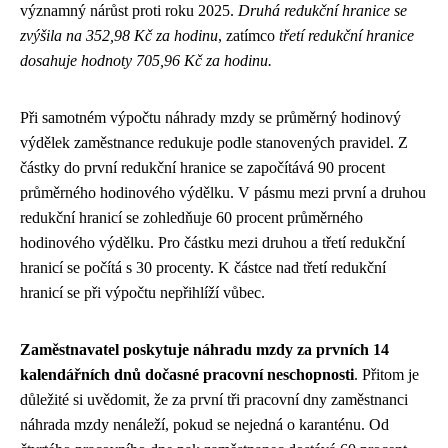
významný nárůst proti roku 2025.
Druhá redukční hranice se
zvýšila na 352,98 Kč za hodinu
, zatímco
třetí redukční hranice
dosahuje hodnoty 705,96 Kč za hodinu.
Při samotném výpočtu náhrady mzdy se průměrný hodinový
výdělek zaměstnance redukuje podle stanovených pravidel. Z
částky do první redukční hranice se započítává 90 procent
průměrného hodinového výdělku. V pásmu mezi první a druhou
redukční hranicí se zohledňuje 60 procent průměrného
hodinového výdělku. Pro částku mezi druhou a třetí redukční
hranicí se počítá s 30 procenty. K částce nad třetí redukční
hranicí se při výpočtu nepřihlíží vůbec.
Zaměstnavatel poskytuje náhradu mzdy za prvních 14
kalendářních dnů dočasné pracovní neschopnosti
. Přitom je
důležité si uvědomit, že za první tři pracovní dny zaměstnanci
náhrada mzdy nenáleží, pokud se nejedná o karanténu. Od