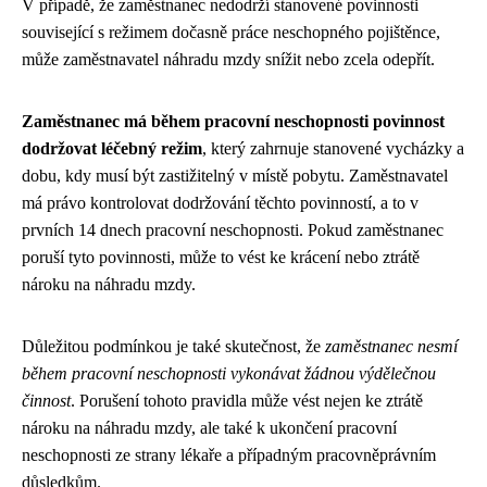
V případě, že zaměstnanec nedodrží stanovené povinnosti
související s režimem dočasně práce neschopného pojištěnce,
může zaměstnavatel náhradu mzdy snížit nebo zcela odepřít.
Zaměstnanec má během pracovní neschopnosti povinnost
dodržovat léčebný režim
, který zahrnuje stanovené vycházky a
dobu, kdy musí být zastižitelný v místě pobytu. Zaměstnavatel
má právo kontrolovat dodržování těchto povinností, a to v
prvních 14 dnech pracovní neschopnosti. Pokud zaměstnanec
poruší tyto povinnosti, může to vést ke krácení nebo ztrátě
nároku na náhradu mzdy.
Důležitou podmínkou je také skutečnost, že
zaměstnanec nesmí
během pracovní neschopnosti vykonávat žádnou výdělečnou
činnost
. Porušení tohoto pravidla může vést nejen ke ztrátě
nároku na náhradu mzdy, ale také k ukončení pracovní
neschopnosti ze strany lékaře a případným pracovněprávním
důsledkům.