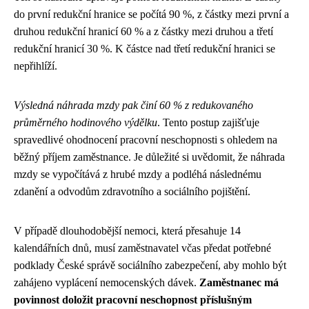
do první redukční hranice se počítá 90 %, z částky mezi první a
druhou redukční hranicí 60 % a z částky mezi druhou a třetí
redukční hranicí 30 %. K částce nad třetí redukční hranici se
nepřihlíží.
Výsledná náhrada mzdy pak činí 60 % z redukovaného
průměrného hodinového výdělku
. Tento postup zajišťuje
spravedlivé ohodnocení pracovní neschopnosti s ohledem na
běžný příjem zaměstnance. Je důležité si uvědomit, že náhrada
mzdy se vypočítává z hrubé mzdy a podléhá následnému
zdanění a odvodům zdravotního a sociálního pojištění.
V případě dlouhodobější nemoci, která přesahuje 14
kalendářních dnů, musí zaměstnavatel včas předat potřebné
podklady České správě sociálního zabezpečení, aby mohlo být
zahájeno vyplácení nemocenských dávek.
Zaměstnanec má
povinnost doložit pracovní neschopnost příslušným