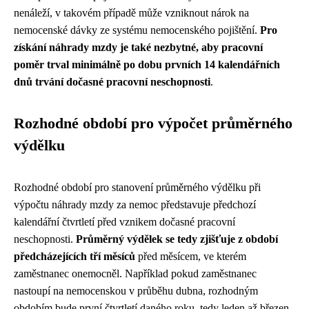
nenáleží, v takovém případě může vzniknout nárok na
nemocenské dávky ze systému nemocenského pojištění.
Pro
získání náhrady mzdy je také nezbytné, aby pracovní
poměr trval minimálně po dobu prvních 14 kalendářních
dnů trvání dočasné pracovní neschopnosti
.
Rozhodné období pro výpočet průměrného
výdělku
Rozhodné období pro stanovení průměrného výdělku při
výpočtu náhrady mzdy za nemoc představuje předchozí
kalendářní čtvrtletí před vznikem dočasné pracovní
neschopnosti.
Průměrný výdělek se tedy zjišťuje z období
předcházejících tří měsíců
před měsícem, ve kterém
zaměstnanec onemocněl. Například pokud zaměstnanec
nastoupí na nemocenskou v průběhu dubna, rozhodným
obdobím bude první čtvrtletí daného roku, tedy leden až březen.