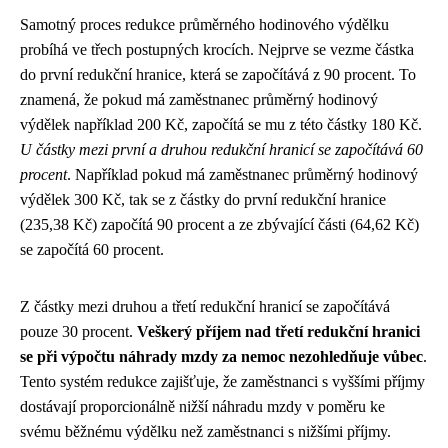
Samotný proces redukce průměrného hodinového výdělku
probíhá ve třech postupných krocích. Nejprve se vezme částka
do první redukční hranice, která se započítává z 90 procent. To
znamená, že pokud má zaměstnanec průměrný hodinový
výdělek například 200 Kč, započítá se mu z této částky 180 Kč.
U částky mezi první a druhou redukční hranicí se započítává 60
procent
. Například pokud má zaměstnanec průměrný hodinový
výdělek 300 Kč, tak se z částky do první redukční hranice
(235,38 Kč) započítá 90 procent a ze zbývající části (64,62 Kč)
se započítá 60 procent.
Z částky mezi druhou a třetí redukční hranicí se započítává
pouze 30 procent.
Veškerý příjem nad třetí redukční hranici
se při výpočtu náhrady mzdy za nemoc nezohledňuje vůbec
.
Tento systém redukce zajišťuje, že zaměstnanci s vyššími příjmy
dostávají proporcionálně nižší náhradu mzdy v poměru ke
svému běžnému výdělku než zaměstnanci s nižšími příjmy.