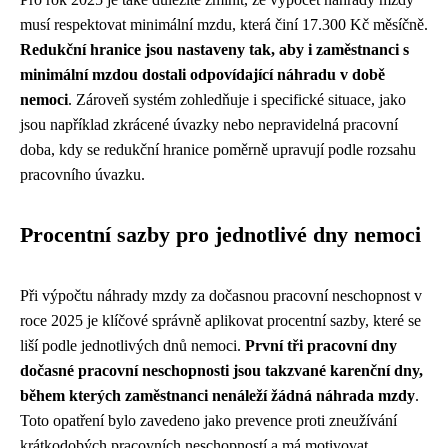
musí respektovat minimální mzdu, která činí 17.300 Kč měsíčně.
Redukční hranice jsou nastaveny tak, aby i zaměstnanci s
minimální mzdou dostali odpovídající náhradu v době
nemoci
. Zároveň systém zohledňuje i specifické situace, jako
jsou například zkrácené úvazky nebo nepravidelná pracovní
doba, kdy se redukční hranice poměrně upravují podle rozsahu
pracovního úvazku.
Procentní sazby pro jednotlivé dny nemoci
Při výpočtu náhrady mzdy za dočasnou pracovní neschopnost v
roce 2025 je klíčové správně aplikovat procentní sazby, které se
liší podle jednotlivých dnů nemoci.
První tři pracovní dny
dočasné pracovní neschopnosti jsou takzvané karenční dny,
během kterých zaměstnanci nenáleží žádná náhrada mzdy
.
Toto opatření bylo zavedeno jako prevence proti zneužívání
krátkodobých pracovních neschopností a má motivovat