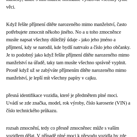
věci.
Když řešíte příjmení dítěte narozeného mimo manželství, často
potřebujete zmocnit někoho jiného. No a u toho zmocněnce
musíte napsat všechny důležitý údaje - jako jeho jméno a
příjmení, kdy se narodil, kde bydlí natrvalo a číslo jeho občanky.
Je to podobný jako když
řešíte příjmení dítěte narozeného mimo
manželství
na úřadě, taky tam musíte všechno správně vyplnit.
Prostě když už se zabýváte příjmením dítěte narozeného mimo
manželství, je lepší mít všechny papíry v cajku.
přesná identifikace vozidla, které je předmětem plné moci.
Uvádí se zde značka, model, rok výroby, číslo karoserie (VIN) a
číslo technického průkazu.
rozsah zmocnění, tedy co přesně zmocněnec může s vaším
vozidlem dělat. V případě plné moci k převodu vozidla by zde