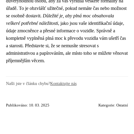
důvěryhodnou osobu, aby za vás vyřídila veškeré formality na
úřadě. To je obzvlášť užitečné, pokud nemáte čas nebo možnost
se osobně dostavit.
Důležité je, aby plná moc obsahovala
veškeré potřebné náležitosti
, jako jsou vaše identifikační údaje,
údaje zmocněnce a přesné informace o vozidle. Správně a
kompletně vyplněná plná moc k převodu vozidla vám ušetří čas
a starosti. Představte si, že se nemusíte stresovat s
administrativou a papírováním, ale místo toho se můžete věnovat
příjemnějším věcem.
Našli jste v článku chybu?
Kontaktujte nás
Publikováno: 10. 03. 2025
Kategorie:
Ostatní