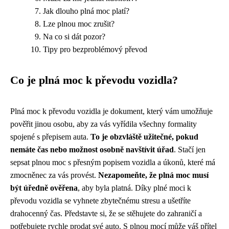
Jak dlouho plná moc platí?
Lze plnou moc zrušit?
Na co si dát pozor?
Tipy pro bezproblémový převod
Co je plná moc k převodu vozidla?
Plná moc k převodu vozidla je dokument, který vám umožňuje
pověřit jinou osobu, aby za vás vyřídila všechny formality
spojené s přepisem auta.
To je obzvláště užitečné, pokud
nemáte čas nebo možnost osobně navštívit úřad
. Stačí jen
sepsat plnou moc s přesným popisem vozidla a úkonů, které má
zmocněnec za vás provést.
Nezapomeňte, že plná moc musí
být úředně ověřena
, aby byla platná. Díky plné moci k
převodu vozidla se vyhnete zbytečnému stresu a ušetříte
drahocenný čas. Představte si, že se stěhujete do zahraničí a
potřebujete rychle prodat své auto. S plnou mocí může váš přítel