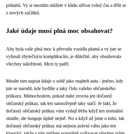
průtahů. Vy si mezitím můžete v klidu užívat volný čas a těšit se
z nových začátků.
Jaké údaje musí plná moc obsahovat?
Aby byla vaše plná moc k převodu vozidla platná a vy jste se
vyhnuli zbytečným komplikacím, je důležité, aby obsahovala
všechny náležitosti. Mezi ty patří:
Musíte tam napsat údaje o sobě jako majiteli auta - jméno, kdy
jste se narodil, kde bydlíte a taky číslo vašeho občanského
průkazu. Mimochodem, pokud máte zrovna jen
dočasný
občanský průkaz
, tak ten samozřejmě taky stačí. Je fakt, že
dočasný občanský průkaz vám vydají třeba když ten normální
ztratíte, ale funguje úplně stejně. No a když už jsme u toho, tak
dočasný občanský průkaz má stejnou právní váhu jako ten
klasický, takže s ním můžete normálně vyřizovat všechny tyhle