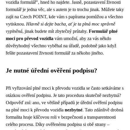
vozidla formulář", hned ho najdete. Jasně, pozastavení živnosti
formulář je jedna věc, ale s autem je to trochu jinak. Můžete taky
zajít na Czech POINT, kde vám s papírama pomůžou a všechno
vytisknou.
Hlavně si dejte bacha, ať je ta plná moc správně
vyplněná
, jinak budete mít zbytečný průtahy.
Formulář plné
moci pro převod vozidla
vám umožní, aby za vás někdo
důvěryhodný všechno vyběhal na úřadě, podobně jako když
řešíte pozastavení živnosti formulář za někoho jiného.
Je nutné úřední ověření podpisu?
Při vyřizování plné moci k převodu vozidla se často setkáváme s
otázkou ověření podpisu. Je tato procedura skutečně nezbytná?
Odpověď zní: ano, ve většině případů je úřední ověření podpisu
na plné moci k převodu vozidla
nezbytné
. Tato zdánlivě drobná
formalita hraje klíčovou roli v bezpečnosti a transparentnosti
celého procesu. Díky ověřenému podpisu si obě strany –