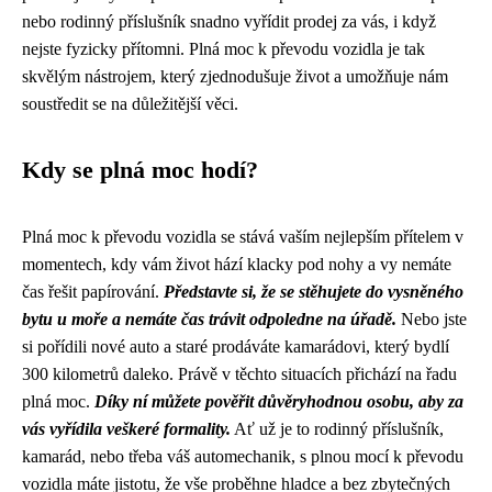
nebo rodinný příslušník snadno vyřídit prodej za vás, i když
nejste fyzicky přítomni. Plná moc k převodu vozidla je tak
skvělým nástrojem, který zjednodušuje život a umožňuje nám
soustředit se na důležitější věci.
Kdy se plná moc hodí?
Plná moc k převodu vozidla se stává vaším nejlepším přítelem v
momentech, kdy vám život hází klacky pod nohy a vy nemáte
čas řešit papírování.
Představte si, že se stěhujete do vysněného
bytu u moře a nemáte čas trávit odpoledne na úřadě.
Nebo jste
si pořídili nové auto a staré prodáváte kamarádovi, který bydlí
300 kilometrů daleko. Právě v těchto situacích přichází na řadu
plná moc.
Díky ní můžete pověřit důvěryhodnou osobu, aby za
vás vyřídila veškeré formality.
Ať už je to rodinný příslušník,
kamarád, nebo třeba váš automechanik, s plnou mocí k převodu
vozidla máte jistotu, že vše proběhne hladce a bez zbytečných