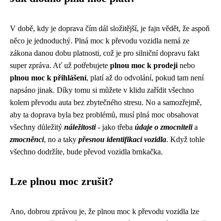
V době, kdy je
doprava
čím dál složitější, je fajn vědět, že aspoň
něco je jednoduchý. Plná moc k převodu vozidla nemá ze
zákona danou dobu platnosti, což je pro silniční dopravu fakt
super zpráva. Ať už potřebujete
plnou moc k prodeji
nebo
plnou moc k přihlášení
, platí až do odvolání, pokud tam není
napsáno jinak. Díky tomu si můžete v klidu zařídit všechno
kolem převodu auta bez zbytečného stresu. No a samozřejmě,
aby ta doprava byla bez problémů, musí plná moc obsahovat
všechny důležitý
náležitosti
- jako třeba
údaje o zmocniteli
a
zmocněnci
, no a taky
přesnou identifikaci vozidla
. Když tohle
všechno dodržíte, bude převod vozidla brnkačka.
Lze plnou moc zrušit?
Ano, dobrou zprávou je, že plnou moc k převodu vozidla lze