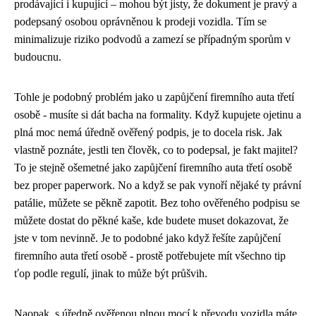
prodávající i kupující – mohou být jisty, že dokument je pravý a
podepsaný osobou oprávněnou k prodeji vozidla. Tím se
minimalizuje riziko podvodů a zamezí se případným sporům v
budoucnu.
Tohle je podobný problém jako u
zapůjčení firemního auta třetí
osobě
- musíte si dát bacha na formality. Když kupujete ojetinu a
plná moc nemá úředně ověřený podpis, je to docela risk. Jak
vlastně poznáte, jestli ten člověk, co to podepsal, je fakt majitel?
To je stejně ošemetné jako zapůjčení firemního auta třetí osobě
bez proper paperwork. No a když se pak vynoří nějaké ty právní
patálie, můžete se pěkně zapotit. Bez toho ověřeného podpisu se
můžete dostat do pěkné kaše, kde budete muset dokazovat, že
jste v tom nevinně. Je to podobné jako když řešíte zapůjčení
firemního auta třetí osobě - prostě potřebujete mít všechno tip
ťop podle regulí, jinak to může být průšvih.
Naopak, s úředně ověřenou plnou mocí k převodu vozidla máte