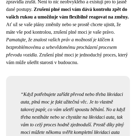
zpravidla zrušit. Není to nic neobvyklého a existují pro to jasně
dané postupy.
Zrušení plné moci vám dává kontrolu zpět do
vašich rukou a umožňuje vám flexibilně reagovat na změny.
Ať už se vaše plány změnily nebo se prostě chcete ujistit, že
máte vše pod kontrolou, zrušení plné moci je vaše právo.
Pamatujte, že znalost vašich práv a možností je klíčem k
bezproblémovému a sebevědomému procházení procesem
převodu vozidla.
Zrušení plné moci je jednoduchý proces, který
vám může ušetřit starosti v budoucnu.
Když potřebujete zařídit převod nebo třeba likvidaci
auta, plná moc je fakt užitečná věc. Je to vlastně
takovej papír, co vám ušetří spoustu běhání. No a když
třeba nestíháte nebo se chystáte na
likvidaci auta
, tak
vám to celý proces hodně zjednoduší. Prostě díky plný
moci můžete někomu svěřit kompletní likvidaci auta