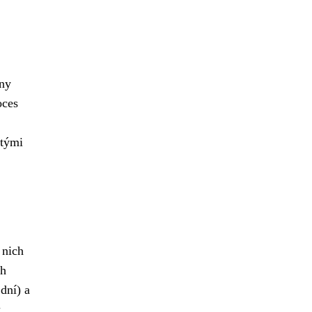
hny
oces
stými
 nich
ěh
 dní) a
u