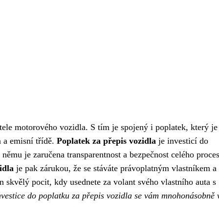
le motorového vozidla. S tím je spojený i poplatek, který je
a a emisní třídě.
Poplatek za přepis vozidla
je investicí do
němu je zaručena transparentnost a bezpečnost celého proce
idla
je pak zárukou, že se stáváte právoplatným vlastníkem a 
n skvělý pocit, kdy usednete za volant svého vlastního auta s
nvestice do poplatku za přepis vozidla se vám mnohonásobně v