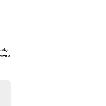
kroky
vozu a