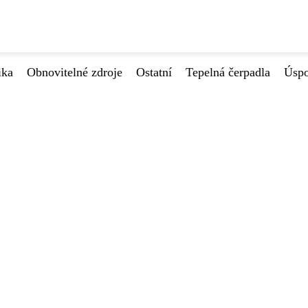
ika
Obnovitelné zdroje
Ostatní
Tepelná čerpadla
Úspo