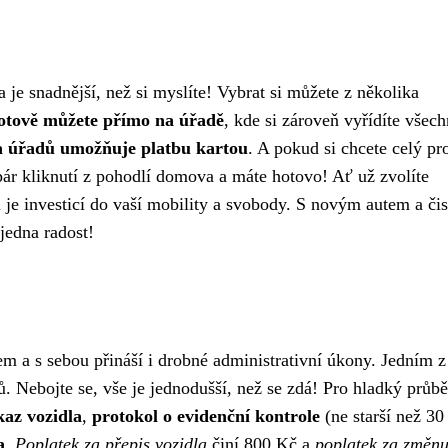
a je snadnější, než si myslíte! Vybrat si můžete z několika
hotově můžete přímo na úřadě
, kde si zároveň vyřídíte všec
a úřadů umožňuje platbu kartou
. A pokud si chcete celý pr
pár kliknutí z pohodlí domova a máte hotovo! Ať už zvolíte
 je investicí do vaší mobility a svobody. S novým autem a či
jedna radost!
m a s sebou přináší i drobné administrativní úkony. Jedním z
ů. Nebojte se, vše je jednodušší, než se zdá! Pro hladký průb
kaz vozidla
,
protokol o evidenční kontrole
(ne starší než 30
a
.
Poplatek za přepis vozidla
činí 800 Kč a
poplatek za změn