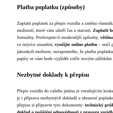
Platba poplatku (způsoby)
Zaplatit poplatek za přepis vozidla a změnu vlastník
možností, které vám ušetří čas a starosti.
Zaplatit 
formality. Preferujete-li modernější způsoby,
většin
co nejvíce usnadnit,
využijte online platbu
– stačí 
jakoukoli možnost, nezapomeňte, že platba poplatku
papíry se vám bude vyjíždět vstříc novým zážitkům 
Nezbytné doklady k přepisu
Přepis vozidla do vašeho jména je vzrušujícím kroke
je i příprava nezbytných dokladů a uhrazení poplatk
přepisu si připravte tyto dokumenty:
technický prů
doklad o pojištění odpovědnosti z provozu vozidl