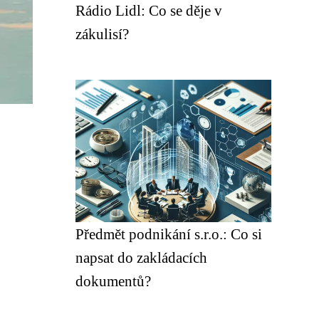
Rádio Lidl: Co se děje v
zákulisí?
Předmět podnikání s.r.o.: Co si
napsat do zakládacích
dokumentů?