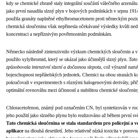
kdy se chemické zbraně staly integrální součástí válečného arzenálu
jako první nasadila slzný plyn v bojových podmínkách v srpnu 191
použila granáty naplněné ethylbromacetonem proti německým pozic
chemická sloučenina však nepřinesla očekávané výsledky kvůli ned
koncentraci a nepříznivým povětrnostním podmínkám.
Německo následně zintenzivnilo výzkum chemických sloučenin a v
použilo xylylbromid, který se ukázal jako účinnější slzný plyn.
Tato
způsobovala intenzivní slzení a dočasnou slepotu
, což výrazně naru
bojeschopnost nepřátelských jednotek. Chemici na obou stranách ko
pokračovali v experimentech s různými halogenovými deriváty, při
optimální rovnováhu mezi účinností a stabilitou chemické sloučenin
Chloracetofenon, známý pod označením CN, byl syntetizován v roc
jeho použití jako slzného plynu bylo realizováno až během první sv
Tato chemická sloučenina se stala standardem pro policejní a v
aplikace
na dlouhá desetiletí. Jeho relativně nízká toxicita v porovn