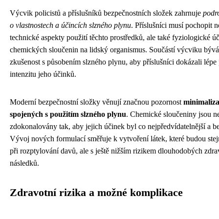
Výcvik policistů a příslušníků bezpečnostních složek zahrnuje
podr
o vlastnostech a účincích slzného plynu
. Příslušníci musí pochopit n
technické aspekty použití těchto prostředků, ale také fyziologické ú
chemických sloučenin na lidský organismus. Součástí výcviku bývá
zkušenost s působením slzného plynu, aby příslušníci dokázali lépe
intenzitu jeho účinků.
Moderní bezpečnostní složky věnují značnou pozornost
minimaliza
spojených s použitím slzného plynu
. Chemické sloučeniny jsou ne
zdokonalovány tak, aby jejich účinek byl co nejpředvídatelnější a b
Vývoj nových formulací směřuje k vytvoření látek, které budou ste
při rozptylování davů, ale s ještě nižším rizikem dlouhodobých zdra
následků.
Zdravotní rizika a možné komplikace