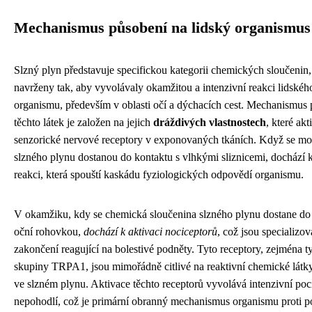
Mechanismus působení na lidský organismus
Slzný plyn představuje specifickou kategorii chemických sloučenin,
navrženy tak, aby vyvolávaly okamžitou a intenzivní reakci lidskéh
organismu, především v oblasti očí a dýchacích cest. Mechanismus
těchto látek je založen na jejich
dráždivých vlastnostech
, které akt
senzorické nervové receptory v exponovaných tkáních. Když se mo
slzného plynu dostanou do kontaktu s vlhkými sliznicemi, dochází
reakci, která spouští kaskádu fyziologických odpovědí organismu.
V okamžiku, kdy se chemická sloučenina slzného plynu dostane do
oční rohovkou,
dochází k aktivaci nociceptorů
, což jsou specializo
zakončení reagující na bolestivé podněty. Tyto receptory, zejména ty
skupiny TRPA1, jsou mimořádně citlivé na reaktivní chemické látk
ve slzném plynu. Aktivace těchto receptorů vyvolává intenzivní poci
nepohodlí, což je primární obranný mechanismus organismu proti p