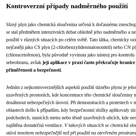
Kontroverzní případy nadměrného použití
Slzný plyn jako chemická sloučenina určená k dočasnému znescho
se stal předmětem intenzivních debat ohledně jeho nadměrného a 
použití v různých situacích po celém světě. Tato látka, chemicky o
nejčastěji jako CS plyn (2-chlorbenzylidenmalononitril) nebo CN p
(chloracetofenon), byla původně vyvinuta jako nástroj pro kontrolu
sebeobranu, avšak
její aplikace v praxi často překračuje hranice
přiměřenosti a bezpečnosti
.
Jedním z nejkontroverznějších aspektů použití slzného plynu je jeho
uzavřených prostorách, kde koncentrace této chemické sloučeniny
dosáhnout nebezpečných úrovní. Při demonstracích a protestech v 
oblastech došlo k případům, kdy bezpečnostní složky aplikovaly sl
podchodech, stanicích metra nebo těsně uzavřených ulicích, kde ne
zajištěna dostatečná ventilace.
V takových situacích se chemická sl
stává mnohem nebezpečnější než při použití na otevřeném prostrans