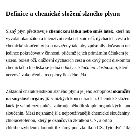
Definice a chemické složení slzného plynu
Slzný plyn představuje
chemickou látku nebo směs látek
, která 
vyvolat okamžitou a intenzivní reakci sliznic očí, dýchacích cest a 
chemické sloučeniny jsou navrženy tak, aby způsobily dočasnou n
jedince pokračovat v činnosti, přičemž jejich primárním účinkem je
slzení, bolest očí, dráždění dýchacích cest a celkový pocit diskomfo
chemického hlediska se jedná o
látky s iritačními vlastnostmi
, které
nervová zakončení a receptory lidského těla.
Základní charakteristikou slzného plynu je jeho schopnost
okamžitě
na smyslové orgány
již v nízkých koncentracích. Chemické složení
látek je velmi rozmanité a zahrnuje několik skupin organických i a
sloučenin. Mezi nejznámější a nejpoužívanější chemické sloučeniny 
chloracetofenon, který je označován zkratkou CN, a ortho-
chlorbenzylidenmalononitril známý pod zkratkou CS. Tyto dvě látk