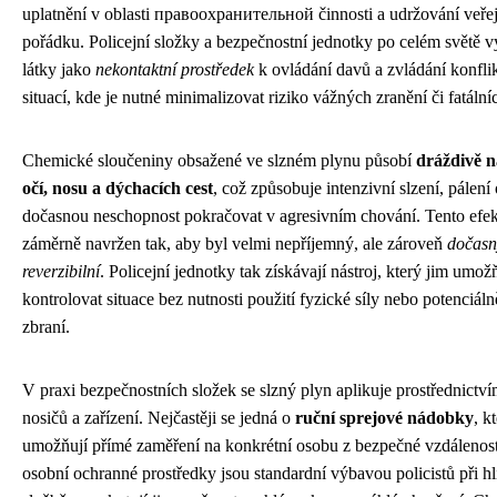
uplatnění v oblasti правоохранительной činnosti a udržování veře
pořádku. Policejní složky a bezpečnostní jednotky po celém světě vy
látky jako
nekontaktní prostředek
k ovládání davů a zvládání konfli
situací, kde je nutné minimalizovat riziko vážných zranění či fatální
Chemické sloučeniny obsažené ve slzném plynu působí
dráždivě na
očí, nosu a dýchacích cest
, což způsobuje intenzivní slzení, pálení 
dočasnou neschopnost pokračovat v agresivním chování. Tento efek
záměrně navržen tak, aby byl velmi nepříjemný, ale zároveň
dočasn
reverzibilní
. Policejní jednotky tak získávají nástroj, který jim umož
kontrolovat situace bez nutnosti použití fyzické síly nebo potenciáln
zbraní.
V praxi bezpečnostních složek se slzný plyn aplikuje prostřednictv
nosičů a zařízení. Nejčastěji se jedná o
ruční sprejové nádobky
, k
umožňují přímé zaměření na konkrétní osobu z bezpečné vzdálenost
osobní ochranné prostředky jsou standardní výbavou policistů při h