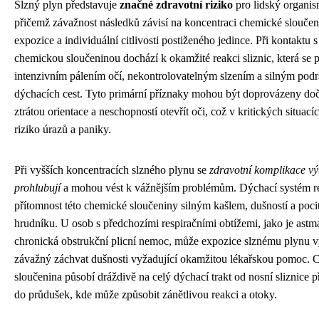
Slzný plyn představuje
značné zdravotní riziko
pro lidský organis
přičemž závažnost následků závisí na koncentraci chemické sloučen
expozice a individuální citlivosti postiženého jedince. Při kontaktu s
chemickou sloučeninou dochází k okamžité reakci sliznic, která se 
intenzivním pálením očí, nekontrolovatelným slzením a silným pod
dýchacích cest. Tyto primární příznaky mohou být doprovázeny do
ztrátou orientace a neschopností otevřít oči, což v kritických situací
riziko úrazů a paniky.
Při vyšších koncentracích slzného plynu se
zdravotní komplikace v
prohlubují
a mohou vést k vážnějším problémům. Dýchací systém r
přítomnost této chemické sloučeniny silným kašlem, dušností a poci
hrudníku. U osob s předchozími respiračními obtížemi, jako je ast
chronická obstrukční plicní nemoc, může expozice slznému plynu v
závažný záchvat dušnosti vyžadující okamžitou lékařskou pomoc.
sloučenina působí dráždivě na celý dýchací trakt od nosní sliznice p
do průdušek, kde může způsobit zánětlivou reakci a otoky.