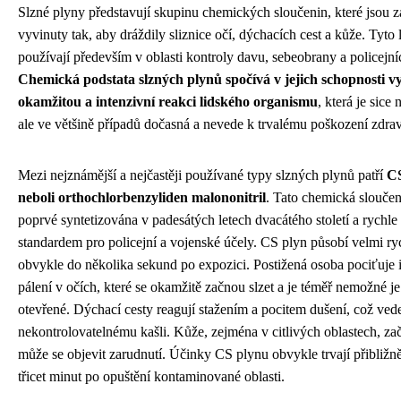
Slzné plyny představují skupinu chemických sloučenin, které jsou 
vyvinuty tak, aby dráždily sliznice očí, dýchacích cest a kůže. Tyto 
používají především v oblasti kontroly davu, sebeobrany a policejní
Chemická podstata slzných plynů spočívá v jejich schopnosti v
okamžitou a intenzivní reakci lidského organismu
, která je sice
ale ve většině případů dočasná a nevede k trvalému poškození zdrav
Mezi nejznámější a nejčastěji používané typy slzných plynů patří
CS
neboli orthochlorbenzyliden malononitril
. Tato chemická sloučen
poprvé syntetizována v padesátých letech dvacátého století a rychle 
standardem pro policejní a vojenské účely. CS plyn působí velmi ry
obvykle do několika sekund po expozici. Postižená osoba pociťuje 
pálení v očích, které se okamžitě začnou slzet a je téměř nemožné je
otevřené. Dýchací cesty reagují stažením a pocitem dušení, což ved
nekontrolovatelnému kašli. Kůže, zejména v citlivých oblastech, zač
může se objevit zarudnutí. Účinky CS plynu obvykle trvají přibližně
třicet minut po opuštění kontaminované oblasti.