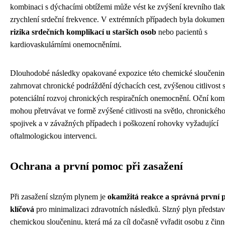
kombinaci s dýchacími obtížemi může vést ke zvýšení krevního tlak
zrychlení srdeční frekvence. V extrémních případech byla dokume
rizika srdečních komplikací u starších osob
nebo pacientů s
kardiovaskulárními onemocněními.
Dlouhodobé následky opakované expozice této chemické sloučeni
zahrnovat chronické podráždění dýchacích cest, zvýšenou citlivost s
potenciální rozvoj chronických respiračních onemocnění. Oční kom
mohou přetrvávat ve formě zvýšené citlivosti na světlo, chronickéh
spojivek a v závažných případech i poškození rohovky vyžadující
oftalmologickou intervenci.
Ochrana a první pomoc při zasažení
Při zasažení slzným plynem je
okamžitá reakce a správná první
klíčová
pro minimalizaci zdravotních následků. Slzný plyn představ
chemickou sloučeninu, která má za cíl dočasně vyřadit osobu z činn