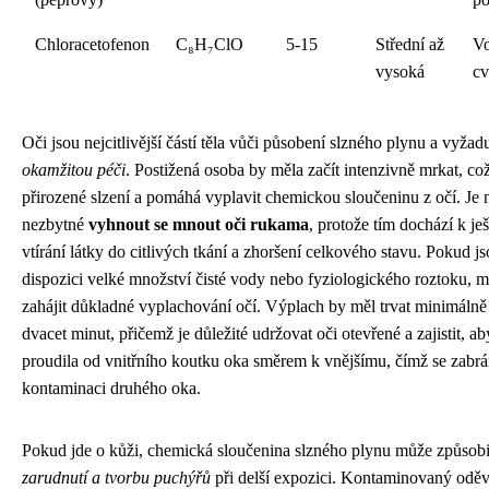
Chloracetofenon
C₈H₇ClO
5-15
Střední až
Vo
vysoká
cv
Oči jsou nejcitlivější částí těla vůči působení slzného plynu a vyžadu
okamžitou péči
. Postižená osoba by měla začít intenzivně mrkat, co
přirozené slzení a pomáhá vyplavit chemickou sloučeninu z očí. Je 
nezbytné
vyhnout se mnout oči rukama
, protože tím dochází k je
vtírání látky do citlivých tkání a zhoršení celkového stavu. Pokud j
dispozici velké množství čisté vody nebo fyziologického roztoku, m
zahájit důkladné vyplachování očí. Výplach by měl trvat minimálně
dvacet minut, přičemž je důležité udržovat oči otevřené a zajistit, a
proudila od vnitřního koutku oka směrem k vnějšímu, čímž se zabrá
kontaminaci druhého oka.
Pokud jde o kůži, chemická sloučenina slzného plynu může způsob
zarudnutí a tvorbu puchýřů
při delší expozici. Kontaminovaný oděv 