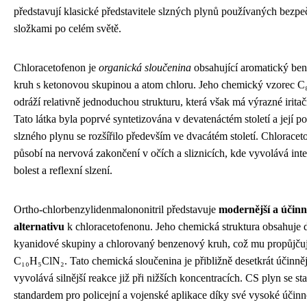
představují klasické představitele slzných plynů používaných bezpe
složkami po celém světě.
Chloracetofenon je
organická sloučenina
obsahující aromatický be
kruh s ketonovou skupinou a atom chloru. Jeho chemický vzorec 
odráží relativně jednoduchou strukturu, která však má výrazné iritač
Tato látka byla poprvé syntetizována v devatenáctém století a její po
slzného plynu se rozšířilo především ve dvacátém století. Chloracet
působí na nervová zakončení v očích a sliznicích, kde vyvolává int
bolest a reflexní slzení.
Ortho-chlorbenzylidenmalononitril představuje
modernější a účinn
alternativu
k chloracetofenonu. Jeho chemická struktura obsahuje 
kyanidové skupiny a chlorovaný benzenový kruh, což mu propůjču
C₁₀H₅ClN₂. Tato chemická sloučenina je přibližně desetkrát účinně
vyvolává silnější reakce již při nižších koncentracích. CS plyn se sta
standardem pro policejní a vojenské aplikace díky své vysoké účinn