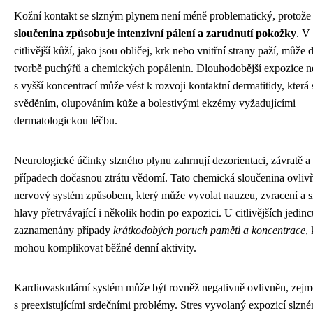
Kožní kontakt se slzným plynem není méně problematický, protož
sloučenina způsobuje intenzivní pálení a zarudnutí pokožky
. V
citlivější kůží, jako jsou obličej, krk nebo vnitřní strany paží, může d
tvorbě puchýřů a chemických popálenin. Dlouhodobější expozice n
s vyšší koncentrací může vést k rozvoji kontaktní dermatitidy, která 
svěděním, olupováním kůže a bolestivými ekzémy vyžadujícími
dermatologickou léčbu.
Neurologické účinky slzného plynu zahrnují dezorientaci, závratě a
případech dočasnou ztrátu vědomí. Tato chemická sloučenina ovliv
nervový systém způsobem, který může vyvolat nauzeu, zvracení a si
hlavy přetrvávající i několik hodin po expozici. U citlivějších jedin
zaznamenány případy
krátkodobých poruch paměti a koncentrace
,
mohou komplikovat běžné denní aktivity.
Kardiovaskulární systém může být rovněž negativně ovlivněn, zej
s preexistujícími srdečními problémy. Stres vyvolaný expozicí slzn