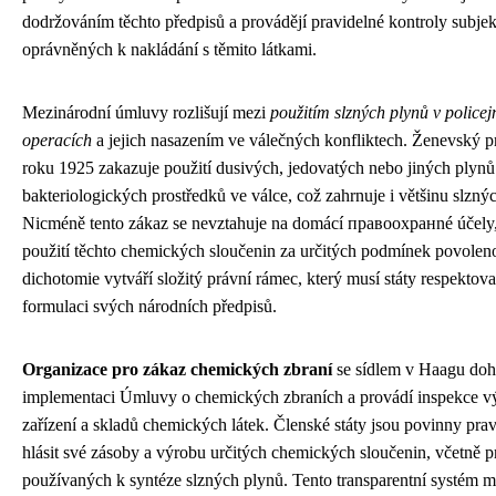
dodržováním těchto předpisů a provádějí pravidelné kontroly subje
oprávněných k nakládání s těmito látkami.
Mezinárodní úmluvy rozlišují mezi
použitím slzných plynů v policej
operacích
a jejich nasazením ve válečných konfliktech. Ženevský p
roku 1925 zakazuje použití dusivých, jedovatých nebo jiných plynů
bakteriologických prostředků ve válce, což zahrnuje i většinu slzný
Nicméně tento zákaz se nevztahuje na domácí правоохранné účely,
použití těchto chemických sloučenin za určitých podmínek povolen
dichotomie vytváří složitý právní rámec, který musí státy respektova
formulaci svých národních předpisů.
Organizace pro zákaz chemických zbraní
se sídlem v Haagu dohl
implementaci Úmluvy o chemických zbraních a provádí inspekce v
zařízení a skladů chemických látek. Členské státy jsou povinny pra
hlásit své zásoby a výrobu určitých chemických sloučenin, včetně 
používaných k syntéze slzných plynů. Tento transparentní systém m