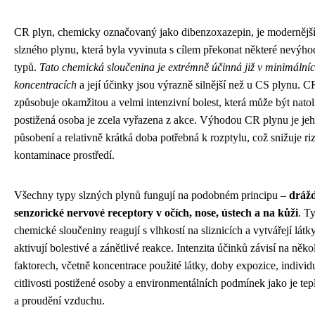
CR plyn, chemicky označovaný jako dibenzoxazepin, je modernější
slzného plynu, která byla vyvinuta s cílem překonat některé nevýho
typů.
Tato chemická sloučenina je extrémně účinná již v minimální
koncentracích
a její účinky jsou výrazně silnější než u CS plynu. C
způsobuje okamžitou a velmi intenzivní bolest, která může být natoli
postižená osoba je zcela vyřazena z akce. Výhodou CR plynu je jeh
působení a relativně krátká doba potřebná k rozptylu, což snižuje ri
kontaminace prostředí.
Všechny typy slzných plynů fungují na podobném principu –
drážd
senzorické nervové receptory v očích, nose, ústech a na kůži
. T
chemické sloučeniny reagují s vlhkostí na sliznicích a vytvářejí látky
aktivují bolestivé a zánětlivé reakce. Intenzita účinků závisí na něko
faktorech, včetně koncentrace použité látky, doby expozice, individ
citlivosti postižené osoby a environmentálních podmínek jako je tepl
a proudění vzduchu.