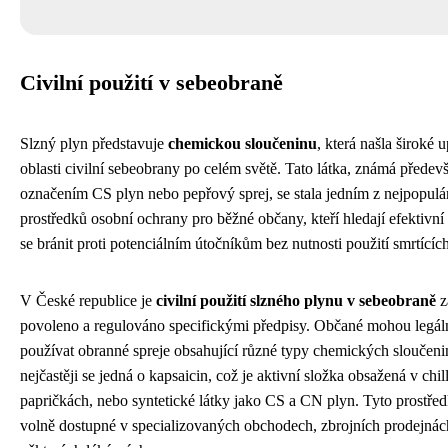
Civilní použití v sebeobraně
Slzný plyn představuje
chemickou sloučeninu
, která našla široké 
oblasti civilní sebeobrany po celém světě. Tato látka, známá přede
označením CS plyn nebo pepřový sprej, se stala jedním z nejpopulá
prostředků osobní ochrany pro běžné občany, kteří hledají efektivní
se bránit proti potenciálním útočníkům bez nutnosti použití smrtících
V České republice je
civilní použití slzného plynu v sebeobraně
z
povoleno a regulováno specifickými předpisy. Občané mohou legáln
používat obranné spreje obsahující různé typy chemických sloučeni
nejčastěji se jedná o kapsaicin, což je aktivní složka obsažená v chill
papričkách, nebo syntetické látky jako CS a CN plyn. Tyto prostřed
volně dostupné v specializovaných obchodech, zbrojních prodejnác