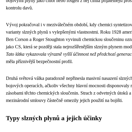
bojovými plyny jako chlor nebo fosgen z něj činila přijatelnější pro
kontrolu davů.
Vývoj pokračoval i v meziválečném období, kdy chemici syntetizov
varianty slzných plynů s vylepšenými vlastnostmi. Roku 1928 ame
Ben Corson a Roger Stoughton vyvinuli chemickou sloučeninu oz
jako CS, která se později stala nejrozšířenějším slzným plynem mod
Tato látka vykazovala výrazně vyšší účinnost než předchozí generac
měla příznivější bezpečnostní profil.
Druhá světová válka paradoxně nepřinesla masivní nasazení slznýc
bojových operacích, ačkoliv všechny hlavní mocnosti disponovaly 
zásobami těchto chemických sloučenin. Strach z odvetných útoků a
mezinárodní smlouvy částečně omezily jejich použití na bojišti.
Typy slzných plynů a jejich účinky