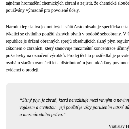
tajnému hromadění chemických zbraní a zajistit, že chemické slouč
používány výhradně pro povolené účely.
Národní legislativa jednotlivých států často obsahuje specifická ust
týkající se civilního použití slzných plynů v podobě sebeobrany. V
republice je držení obranných sprejů obsahujících slzný plyn regul
zákonem o zbraních, který stanovuje maximální koncentrace účinný
požadavky na označení výrobků. Prodej těchto prostředků je povol
osobám starším osmnácti let a distributorům jsou ukládány povinnost
evidenci o prodeji.
Slzný plyn je zbraň, která nerozlišuje mezi vinným a nevin
vojákem a civilistou - její použití je vždy porušením lidské dů
a mezinárodního práva.
Vratislav 