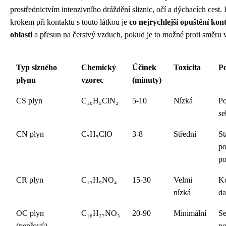
prostřednictvím intenzivního dráždění sliznic, očí a dýchacích cest.
krokem při kontaktu s touto látkou je
co nejrychlejší opuštění ko
oblasti
a přesun na čerstvý vzduch, pokud je to možné proti směru v
Typ slzného
Chemický
Účinek
Toxicita
Po
plynu
vzorec
(minuty)
CS plyn
C₁₀H₅ClN₂
5-10
Nízká
Po
se
CN plyn
C₇H₅ClO
3-8
Střední
St
po
po
CR plyn
C₁₃H₉NO₄
15-30
Velmi
Ko
nízká
d
OC plyn
C₁₈H₂₇NO₃
20-90
Minimální
Se
(pepřový)
po