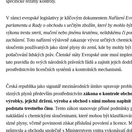
specifické režimy kontroly.
V rámci evropské legislativy je klíčovým dokumentem
Nařízení Ev
parlamentu a Rady o obchodu s určitým zbožím, které by mohlo být
výkonu trestu smrti, mučení nebo jinému krutému, nelidskému či po
zacházení
. Toto nařízení výslovně zakazuje vývoz určitých chemic
sloučenin používaných jako slzné plyny do zemí, kde by mohly být
potlačování lidských práv. Členské státy Evropské unie musí imple
tato pravidla do svých národních právních řádů a zajistit jejich dodr
prostřednictvím licenčních systémů a kontrolních mechanismů.
Česká republika jako signatář mezinárodních úmluv upravuje probl
slzných plynů především prostřednictvím
zákona o kontrole obch
výrobky, jejichž držení, výroba a obchod s nimi mohou naplni
podstatu trestného činu
. Tento zákon stanovuje přísné podmínky 
nakládání s chemickými sloučeninami, které mohou být klasifiková
slzné plyny, včetně povinnosti získat příslušná povolení a licence. M
průmyslu a obchodu společně s Ministerstvem vnitra vykonávají do