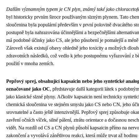
Dalším významným typem je CN plyn, známý také jako chloracetof
byl historicky prvním široce používaným slzným plynem. Tato che
sloučenina byla populární především v první polovině dvacátého sto
postupně byla nahrazována účinnějšími a bezpečnějšími alternativa
má podobné účinky jako CS, ale jeho působení je pomalejší a méně 
Zároveň však existují obavy ohledně jeho toxicity a možných dlou
zdravotních následků, což vedlo k jeho postupnému vyřazování z 
použití v mnoha zemích.
Pepřový sprej, obsahující kapsaicin nebo jeho syntetické analo
označované jako OC
, představuje další kategorii látek s podobný
jako klasické slzné plyny. Ačkoliv kapsaicin není technicky synteti
chemická sloučenina ve stejném smyslu jako CS nebo CN, jeho úči
srovnatelné a často ještě intenzivnější. Pepřový sprej způsobuje oka
zavření očních víček, silné pálení, ztrátu orientace a dočasnou nesc
vidět. Na rozdíl od CS a CN plynů působí kapsaicin přímo na nerv
zakončení a vyvolává zánětlivou reakci, která může trvat až hodinu č