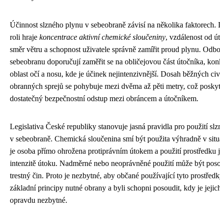
Účinnost slzného plynu v sebeobraně závisí na několika faktorech. 
roli hraje
koncentrace aktivní chemické sloučeniny
, vzdálenost od ú
směr větru a schopnost uživatele správně zamířit proud plynu. Odbo
sebeobranu doporučují zaměřit se na obličejovou část útočníka, kon
oblast očí a nosu, kde je účinek nejintenzivnější. Dosah běžných civ
obranných sprejů se pohybuje mezi dvěma až pěti metry, což posky
dostatečný bezpečnostní odstup mezi obráncem a útočníkem.
Legislativa České republiky stanovuje jasná pravidla pro použití sl
v sebeobraně. Chemická sloučenina smí být použita výhradně v situ
je osoba přímo ohrožena protiprávním útokem a použití prostředku 
intenzitě útoku. Nadměrné nebo neoprávněné použití může být pos
trestný čin. Proto je nezbytné, aby občané používající tyto prostředk
základní principy nutné obrany a byli schopni posoudit, kdy je jejic
opravdu nezbytné.