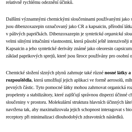
relativně rychlému odeznění účinků.
Dalšími významnými chemickými sloučeninami používanými jako s
jsou dibenzoxazepin označovaný jako CR a kapsaicin, přírodní lát
v pálivých papričkách. Dibenzoxazepin je
syntetická organická slo
velmi silnými iritačními vlastnostmi, která působí ještě intenzivněji
Kapsaicin a jeho syntetické deriváty známé jako oleoresin capsicum
základ paprikových sprejů, které jsou široce používány pro osobní 
Chemické složení slzných plynů zahrnuje také různé
nosné látky a
rozpouštědla
, která umožňují jejich aplikaci ve formě aerosolů, ml
pevných částic. Tyto pomocné látky mohou zahrnovat organická ro
propelenty a stabilizátory, které zajišťují správnou disperzi účinné 
sloučeniny v prostoru. Molekulární struktura hlavních účinných láte
navržena tak, aby maximalizovala jejich schopnost interagovat s bi
receptory při minimalizaci dlouhodobých zdravotních následků.