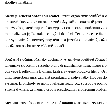
škodlivým látkám.
Slzení je
reflexní obrannou reakcí
, kterou organismus využívá k o
dráždivé látky z povrchu oka. Slzné žlázy začnou okamžitě produko
množství slz, které mají za úkol vyplavit chemickou sloučeninu z ok
minimalizovat její kontakt s citlivými tkáněmi. Tento proces je řízen
parasympatickým nervovým systémem a je zcela automatický, což 
postiženou osobu nelze vědomě potlačit.
Současně s očními příznaky dochází k
výraznému postižení dýchací
Chemické sloučeniny slzného plynu dráždí sliznice nosu, hltanu a 
což vede k reflexnímu kýchání, kašli a zvýšené produkci hlenu. Or
tímto způsobem snaží zabránit proniknutí dráždivé látky hlouběji d
systému. Bronchioly se mohou reflexně zúžit, což způsobuje pocit d
ztížené dýchání, zejména u osob s předchozími respiračními problé
Mechanismus působení zahrnuje také
lokální zánětlivou reakci
v m