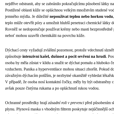
nejdříve odstranit, aby se zabránilo pokračujícímu působení látky n
Postižené oblasti kůže se opláchnou velkým množstvím studené vo
jemného mýdla. Je důležité
nepoužívat teplou nebo horkou vodu
teplo může otevřít póry a umožnit hlubší penetraci chemické látky d
Rovněž se nedoporučuje používat krémy nebo masti bezprostředně 
neboť mohou uzavřít chemikálii na povrchu kůže.
Dýchací cesty vyžadují zvláštní pozornost, protože vdechnutí slzné
způsobuje
intenzivní kašel, dušnost a pocit sevření na hrudi
. Pos
osoba by měla zůstat v klidu a snažit se dýchat pomalu a hluboko č
vzduchem. Panika a hyperventilace mohou situaci zhoršit. Pokud d
závažným dýchacím potížím, je nezbytné okamžitě vyhledat lékařs
V případě, že osoba nosí kontaktní čočky, měly by být odstraněny c
avšak pouze čistýma rukama a po opláchnutí rukou vodou.
Ochranné prostředky hrají
zásadní roli v prevenci
před působením s
plynu. Plynová maska s vhodným filtrem poskytuje nejúčinnější oc