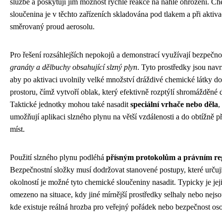
službě a poskytují jim možnost rychlé reakce na náhlé ohrožení. C
sloučenina je v těchto zařízeních skladována pod tlakem a při aktiva
směrovaný proud aerosolu.
Pro řešení rozsáhlejších nepokojů a demonstrací využívají bezpečno
granáty a dělbuchy obsahující slzný plyn
. Tyto prostředky jsou navr
aby po aktivaci uvolnily velké množství dráždivé chemické látky d
prostoru, čímž vytvoří oblak, který efektivně rozptýlí shromážděné 
Taktické jednotky mohou také nasadit
speciální vrhače nebo děla
,
umožňují aplikaci slzného plynu na větší vzdálenosti a do obtížně p
míst.
Použití slzného plynu podléhá
přísným protokolům a právním re
Bezpečnostní složky musí dodržovat stanovené postupy, které určují
okolností je možné tyto chemické sloučeniny nasadit. Typicky je jej
omezeno na situace, kdy jiné mírnější prostředky selhaly nebo nejso
kde existuje reálná hrozba pro veřejný pořádek nebo bezpečnost os