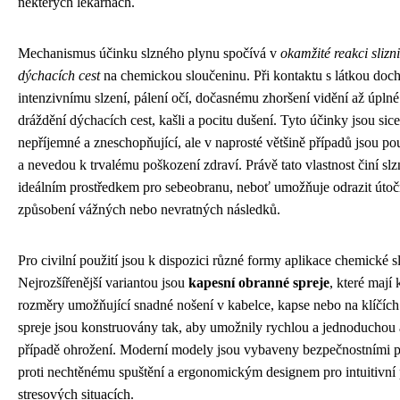
některých lékárnách.
Mechanismus účinku slzného plynu spočívá v
okamžité reakci slizn
dýchacích cest
na chemickou sloučeninu. Při kontaktu s látkou doch
intenzivnímu slzení, pálení očí, dočasnému zhoršení vidění až úplné
dráždění dýchacích cest, kašli a pocitu dušení. Tyto účinky jsou sic
nepříjemné a zneschopňující, ale v naprosté většině případů jsou p
a nevedou k trvalému poškození zdraví. Právě tato vlastnost činí sl
ideálním prostředkem pro sebeobranu, neboť umožňuje odrazit útoč
způsobení vážných nebo nevratných následků.
Pro civilní použití jsou k dispozici různé formy aplikace chemické s
Nejrozšířenější variantou jsou
kapesní obranné spreje
, které mají
rozměry umožňující snadné nošení v kabelce, kapse nebo na klíčích
spreje jsou konstruovány tak, aby umožnily rychlou a jednoduchou 
případě ohrožení. Moderní modely jsou vybaveny bezpečnostními p
proti nechtěnému spuštění a ergonomickým designem pro intuitivní p
stresových situacích.