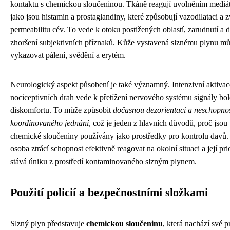
kontaktu s chemickou sloučeninou. Tkáně reagují uvolněním mediát
jako jsou histamin a prostaglandiny, které způsobují vazodilataci a
permeabilitu cév. To vede k otoku postižených oblastí, zarudnutí a 
zhoršení subjektivních příznaků. Kůže vystavená slznému plynu m
vykazovat pálení, svědění a erytém.
Neurologický aspekt působení je také významný. Intenzivní aktivac
nociceptivních drah vede k přetížení nervového systému signály bole
diskomfortu. To může způsobit
dočasnou dezorientaci a neschopno
koordinovaného jednání
, což je jeden z hlavních důvodů, proč jsou 
chemické sloučeniny používány jako prostředky pro kontrolu davů.
osoba ztrácí schopnost efektivně reagovat na okolní situaci a její pri
stává úniku z prostředí kontaminovaného slzným plynem.
Použití policií a bezpečnostními složkami
Slzný plyn představuje
chemickou sloučeninu
, která nachází své p