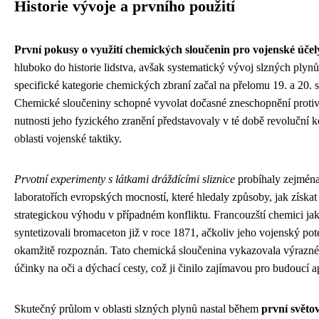
Historie vývoje a prvního použití
První pokusy o využití chemických sloučenin pro vojenské účel
hluboko do historie lidstva, avšak systematický vývoj slzných plynů
specifické kategorie chemických zbraní začal na přelomu 19. a 20. st
Chemické sloučeniny schopné vyvolat dočasné zneschopnění protiv
nutnosti jeho fyzického zranění představovaly v té době revoluční 
oblasti vojenské taktiky.
Prvotní experimenty s látkami dráždícími sliznice
probíhaly zejmén
laboratořích evropských mocností, které hledaly způsoby, jak získat
strategickou výhodu v případném konfliktu. Francouzští chemici ja
syntetizovali bromaceton již v roce 1871, ačkoliv jeho vojenský pot
okamžitě rozpoznán. Tato chemická sloučenina vykazovala výrazné
účinky na oči a dýchací cesty, což ji činilo zajímavou pro budoucí a
Skutečný průlom v oblasti slzných plynů nastal během
první světo