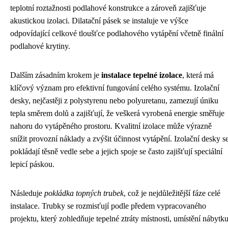
teplotní roztažnosti podlahové konstrukce a zároveň zajišťuje
akustickou izolaci. Dilatační pásek se instaluje ve výšce
odpovídající celkové tloušťce podlahového vytápění včetně finální
podlahové krytiny.
Dalším zásadním krokem je
instalace tepelné izolace
, která má
klíčový význam pro efektivní fungování celého systému. Izolační
desky, nejčastěji z polystyrenu nebo polyuretanu, zamezují úniku
tepla směrem dolů a zajišťují, že veškerá vyrobená energie směřuje
nahoru do vytápěného prostoru. Kvalitní izolace může výrazně
snížit provozní náklady a zvýšit účinnost vytápění. Izolační desky s
pokládají těsně vedle sebe a jejich spoje se často zajišťují speciální
lepicí páskou.
Následuje
pokládka topných trubek
, což je nejdůležitější fáze celé
instalace. Trubky se rozmisťují podle předem vypracovaného
projektu, který zohledňuje tepelné ztráty místnosti, umístění nábytk