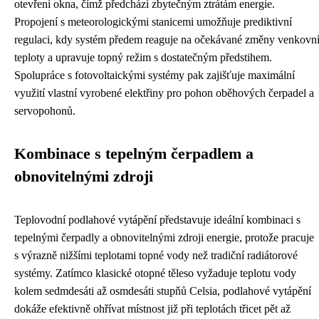
otevření okna, čímž předchází zbytečným ztrátám energie.
Propojení s meteorologickými stanicemi umožňuje prediktivní
regulaci, kdy systém předem reaguje na očekávané změny venkovn
teploty a upravuje topný režim s dostatečným předstihem.
Spolupráce s fotovoltaickými systémy pak zajišťuje maximální
využití vlastní vyrobené elektřiny pro pohon oběhových čerpadel a
servopohonů.
Kombinace s tepelným čerpadlem a
obnovitelnými zdroji
Teplovodní podlahové vytápění představuje ideální kombinaci s
tepelnými čerpadly a obnovitelnými zdroji energie, protože pracuje
s výrazně nižšími teplotami topné vody než tradiční radiátorové
systémy. Zatímco klasické otopné těleso vyžaduje teplotu vody
kolem sedmdesáti až osmdesáti stupňů Celsia, podlahové vytápění
dokáže efektivně ohřívat místnost již při teplotách třicet pět až