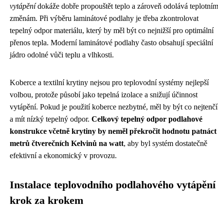
vytápění
dokáže dobře propouštět teplo a zároveň odolává teplotní
změnám. Při výběru laminátové podlahy je třeba zkontrolovat
tepelný odpor materiálu, který by měl být co nejnižší pro optimální
přenos tepla. Moderní laminátové podlahy často obsahují speciální
jádro odolné vůči teplu a vlhkosti.
Koberce a textilní krytiny nejsou pro teplovodní systémy nejlepší
volbou, protože působí jako tepelná izolace a snižují účinnost
vytápění. Pokud je použití koberce nezbytné, měl by být co nejtenčí
a mít nízký tepelný odpor.
Celkový tepelný odpor podlahové
konstrukce včetně krytiny by neměl překročit hodnotu patnáct
metrů čtverečních Kelvinů na watt
, aby byl systém dostatečně
efektivní a ekonomický v provozu.
Instalace teplovodního podlahového vytápění
krok za krokem