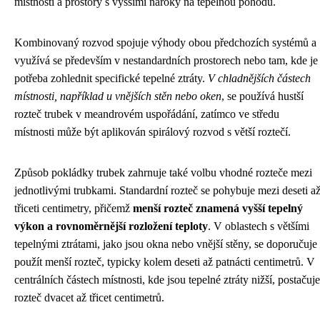
místnosti a prostory s vyššími nároky na tepelnou pohodu.
Kombinovaný rozvod spojuje výhody obou předchozích systémů a
využívá se především v nestandardních prostorech nebo tam, kde je
potřeba zohlednit specifické tepelné ztráty.
V chladnějších částech
místnosti, například u vnějších stěn nebo oken
, se používá hustší
rozteč trubek v meandrovém uspořádání, zatímco ve středu
místnosti může být aplikován spirálový rozvod s větší roztečí.
Způsob pokládky trubek zahrnuje také volbu vhodné rozteče mezi
jednotlivými trubkami. Standardní rozteč se pohybuje mezi deseti a
třiceti centimetry, přičemž
menší rozteč znamená vyšší tepelný
výkon a rovnoměrnější rozložení teploty
. V oblastech s většími
tepelnými ztrátami, jako jsou okna nebo vnější stěny, se doporučuje
použít menší rozteč, typicky kolem deseti až patnácti centimetrů. V
centrálních částech místnosti, kde jsou tepelné ztráty nižší, postačuje
rozteč dvacet až třicet centimetrů.