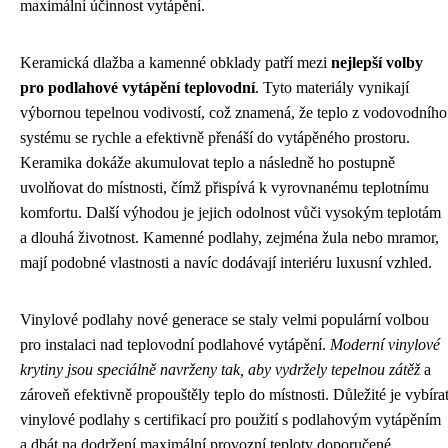
maximální účinnost vytápění.
Keramická dlažba a kamenné obklady patří mezi
nejlepší volby
pro podlahové vytápění teplovodní
. Tyto materiály vynikají
výbornou tepelnou vodivostí, což znamená, že teplo z vodovodního
systému se rychle a efektivně přenáší do vytápěného prostoru.
Keramika dokáže akumulovat teplo a následně ho postupně
uvolňovat do místnosti, čímž přispívá k vyrovnanému teplotnímu
komfortu. Další výhodou je jejich odolnost vůči vysokým teplotám
a dlouhá životnost. Kamenné podlahy, zejména žula nebo mramor,
mají podobné vlastnosti a navíc dodávají interiéru luxusní vzhled.
Vinylové podlahy nové generace se staly velmi populární volbou
pro instalaci nad teplovodní podlahové vytápění.
Moderní vinylové
krytiny jsou speciálně navrženy tak, aby vydržely tepelnou zátěž
a
zároveň efektivně propouštěly teplo do místnosti. Důležité je vybíra
vinylové podlahy s certifikací pro použití s podlahovým vytápěním
a dbát na dodržení maximální provozní teploty doporučené