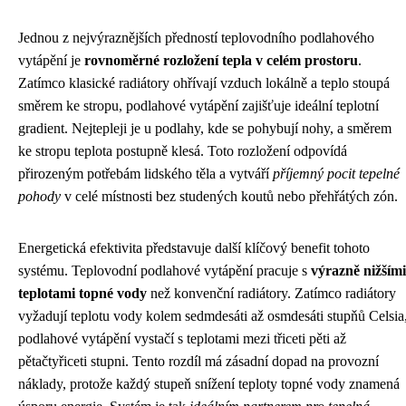
Jednou z nejvýraznějších předností teplovodního podlahového
vytápění je
rovnoměrné rozložení tepla v celém prostoru
.
Zatímco klasické radiátory ohřívají vzduch lokálně a teplo stoupá
směrem ke stropu, podlahové vytápění zajišťuje ideální teplotní
gradient. Nejtepleji je u podlahy, kde se pohybují nohy, a směrem
ke stropu teplota postupně klesá. Toto rozložení odpovídá
přirozeným potřebám lidského těla a vytváří
příjemný pocit tepelné
pohody
v celé místnosti bez studených koutů nebo přehřátých zón.
Energetická efektivita představuje další klíčový benefit tohoto
systému. Teplovodní podlahové vytápění pracuje s
výrazně nižšími
teplotami topné vody
než konvenční radiátory. Zatímco radiátory
vyžadují teplotu vody kolem sedmdesáti až osmdesáti stupňů Celsia
podlahové vytápění vystačí s teplotami mezi třiceti pěti až
pětačtyřiceti stupni. Tento rozdíl má zásadní dopad na provozní
náklady, protože každý stupeň snížení teploty topné vody znamená