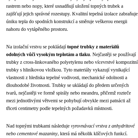
rastrem nebo nopy, které usnadňují uložení topných trubek a
zajišťují jejich správné rozestupy. Kvalitní tepelná izolace zabraňuje
úniku tepla do spodních konstrukcí a směruje veškerou energii
nahoru do vytápěného prostoru.
Na izolační vrstvu se pokládají
topné trubky z materiálů
odolných vůči vysokým teplotám a tlaku
. Nejčastěji se používají
trubky z cross-linkovaného polyetylenu nebo vícevrstvé kompozitní
trubky s hliníkovou vložkou. Tyto materiály vykazují vynikající
vlastnosti z hlediska tepelné vodivosti, mechanické odolnosti a
dlouhodobé životnosti. Trubky se ukládají do předem určených
tvarů, nejčastěji ve formě spirály nebo meandru, přičemž rozteče
mezi jednotlivými větvemi se pohybují obvykle mezi patnácti až
třiceti centimetry podle tepelných požadavků místnosti.
Nad topnými trubkami následuje
vyrovnávací vrstva z anhydritové
nebo cementové mazaniny
, která má několik klíčových funkcí.