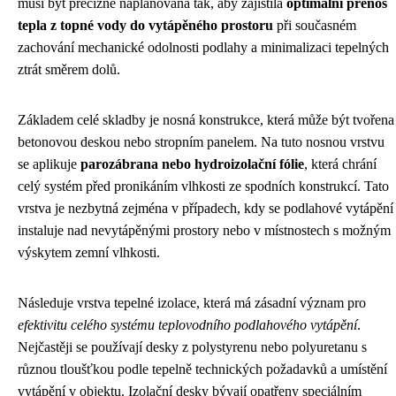
musí být precizně naplánována tak, aby zajistila
optimální přenos
tepla z topné vody do vytápěného prostoru
při současném
zachování mechanické odolnosti podlahy a minimalizaci tepelných
ztrát směrem dolů.
Základem celé skladby je nosná konstrukce, která může být tvořena
betonovou deskou nebo stropním panelem. Na tuto nosnou vrstvu
se aplikuje
parozábrana nebo hydroizolační fólie
, která chrání
celý systém před pronikáním vlhkosti ze spodních konstrukcí. Tato
vrstva je nezbytná zejména v případech, kdy se podlahové vytápění
instaluje nad nevytápěnými prostory nebo v místnostech s možným
výskytem zemní vlhkosti.
Následuje vrstva tepelné izolace, která má zásadní význam pro
efektivitu celého systému teplovodního podlahového vytápění
.
Nejčastěji se používají desky z polystyrenu nebo polyuretanu s
různou tloušťkou podle tepelně technických požadavků a umístění
vytápění v objektu. Izolační desky bývají opatřeny speciálním