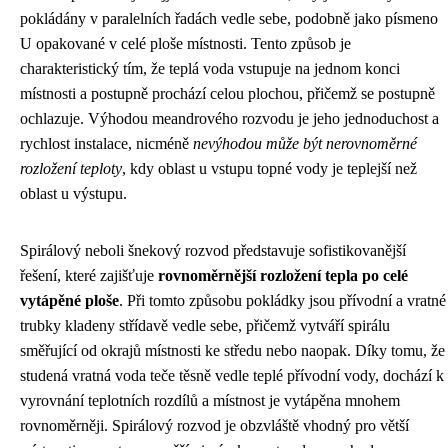
pokládány v paralelních řadách vedle sebe, podobně jako písmeno
U opakované v celé ploše místnosti. Tento způsob je
charakteristický tím, že teplá voda vstupuje na jednom konci
místnosti a postupně prochází celou plochou, přičemž se postupně
ochlazuje. Výhodou meandrového rozvodu je jeho jednoduchost a
rychlost instalace, nicméně
nevýhodou může být nerovnoměrné
rozložení teploty
, kdy oblast u vstupu topné vody je teplejší než
oblast u výstupu.
Spirálový neboli šnekový rozvod představuje sofistikovanější
řešení, které zajišťuje
rovnoměrnější rozložení tepla po celé
vytápěné ploše
. Při tomto způsobu pokládky jsou přívodní a vratné
trubky kladeny střídavě vedle sebe, přičemž vytváří spirálu
směřující od okrajů místnosti ke středu nebo naopak. Díky tomu, že
studená vratná voda teče těsně vedle teplé přívodní vody, dochází k
vyrovnání teplotních rozdílů a místnost je vytápěna mnohem
rovnoměrněji. Spirálový rozvod je obzvláště vhodný pro větší