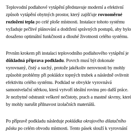
Teplovodní podlahové vytápění představuje moderní a efektivní
způsob vytápění obytných prostor, který zajišťuje
rovnoměrné
rozložení tepla
po celé ploše místnosti. Instalace tohoto systému
vyžaduje pečlivé plánování a dodržení správných postupů, aby bylo
dosaženo optimální funkčnosti a dlouhé životnosti celého systému.
Prvním krokem při instalaci teplovodního podlahového vytápění je
důkladná příprava podkladu
. Povrch musí být dokonale
vyrovnaný, čistý a suchý, protože jakékoliv nerovnosti by mohly
způsobit problémy při pokládce topných trubek a následně ovlivnit
efektivitu celého systému. Podklad se obvykle vyrovnává
samonivelační stěrkou, která vytvoří ideální rovinu pro další práce.
Je nezbytné odstranit veškeré nečistoty, prach a mastné skvrny, kter
by mohly narušit přilnavost izolačních materiálů.
Po přípravě podkladu následuje
pokládka okrajového dilatačního
pásku
po celém obvodu místnosti. Tento pásek slouží k vyrovnání