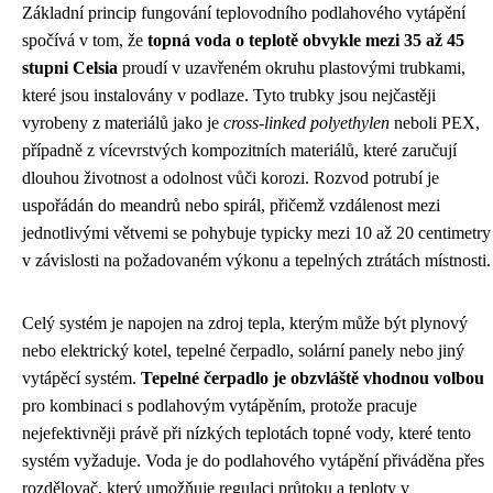
Základní princip fungování teplovodního podlahového vytápění
spočívá v tom, že
topná voda o teplotě obvykle mezi 35 až 45
stupni Celsia
proudí v uzavřeném okruhu plastovými trubkami,
které jsou instalovány v podlaze. Tyto trubky jsou nejčastěji
vyrobeny z materiálů jako je
cross-linked polyethylen
neboli PEX,
případně z vícevrstvých kompozitních materiálů, které zaručují
dlouhou životnost a odolnost vůči korozi. Rozvod potrubí je
uspořádán do meandrů nebo spirál, přičemž vzdálenost mezi
jednotlivými větvemi se pohybuje typicky mezi 10 až 20 centimetry
v závislosti na požadovaném výkonu a tepelných ztrátách místnosti.
Celý systém je napojen na zdroj tepla, kterým může být plynový
nebo elektrický kotel, tepelné čerpadlo, solární panely nebo jiný
vytápěcí systém.
Tepelné čerpadlo je obzvláště vhodnou volbou
pro kombinaci s podlahovým vytápěním, protože pracuje
nejefektivněji právě při nízkých teplotách topné vody, které tento
systém vyžaduje. Voda je do podlahového vytápění přiváděna přes
rozdělovač, který umožňuje regulaci průtoku a teploty v