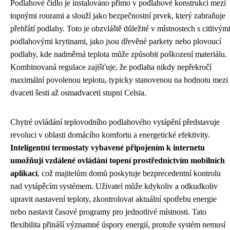
Podlahové čidlo je instalováno přímo v podlahové konstrukci mezi
topnými rourami a slouží jako bezpečnostní prvek, který zabraňuje
přehřátí podlahy. Toto je obzvláště důležité v místnostech s citlivým
podlahovými krytinami, jako jsou dřevěné parkety nebo plovoucí
podlahy, kde nadměrná teplota může způsobit poškození materiálu.
Kombinovaná regulace zajišťuje, že podlaha nikdy nepřekročí
maximální povolenou teplotu, typicky stanovenou na hodnotu mezi
dvaceti šesti až osmadvaceti stupni Celsia.
Chytré ovládání teplovodního podlahového vytápění představuje
revoluci v oblasti domácího komfortu a energetické efektivity.
Inteligentní termostaty vybavené připojením k internetu
umožňují vzdálené ovládání topení prostřednictvím mobilních
aplikací
, což majitelům domů poskytuje bezprecedentní kontrolu
nad vytápěcím systémem. Uživatel může kdykoliv a odkudkoliv
upravit nastavení teploty, zkontrolovat aktuální spotřebu energie
nebo nastavit časové programy pro jednotlivé místnosti. Tato
flexibilita přináší významné úspory energií, protože systém nemusí