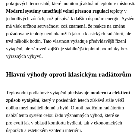
pokojových termostatů, které monitorují aktuální teplotu v místnosti
Moderní systémy umožňují velmi přesnou regulaci
teploty v
jednotlivých zónách, což přispívá k dalším úsporám energie. Systé
má však určitou setrvačnost, což znamená, že reakce na změnu
požadované teploty není okamžitá jako u klasických radiátorů, ale
trvá několik hodin. Tato vlastnost vyžaduje předvídavější řízení
vytápění, ale zároveň zajišťuje stabilnější teplotní podmínky bez
výrazných výkyvů.
Hlavní výhody oproti klasickým radiátorům
Teplovodní podlahové vytápění představuje
moderní a efektivní
způsob vytápění
, který v posledních letech získává stále větší
oblibu mezi majiteli domů a bytů. Oproti tradičním radiátorům
nabízí tento systém celou řadu významných výhod, které se
projevují jak v oblasti komfortu bydlení, tak v ekonomických
úsporách a estetickém vzhledu interiéru.