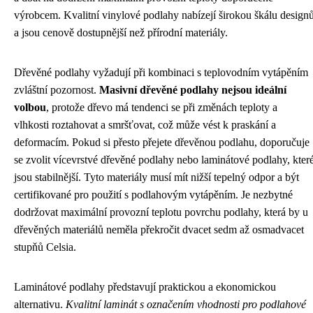
výrobcem. Kvalitní vinylové podlahy nabízejí širokou škálu design
a jsou cenově dostupnější než přírodní materiály.
Dřevěné podlahy vyžadují při kombinaci s teplovodním vytápěním
zvláštní pozornost.
Masivní dřevěné podlahy nejsou ideální
volbou
, protože dřevo má tendenci se při změnách teploty a
vlhkosti roztahovat a smršťovat, což může vést k praskání a
deformacím. Pokud si přesto přejete dřevěnou podlahu, doporučuje
se zvolit vícevrstvé dřevěné podlahy nebo laminátové podlahy, kter
jsou stabilnější. Tyto materiály musí mít nižší tepelný odpor a být
certifikované pro použití s podlahovým vytápěním. Je nezbytné
dodržovat maximální provozní teplotu povrchu podlahy, která by u
dřevěných materiálů neměla překročit dvacet sedm až osmadvacet
stupňů Celsia.
Laminátové podlahy představují praktickou a ekonomickou
alternativu.
Kvalitní laminát s označením vhodnosti pro podlahové