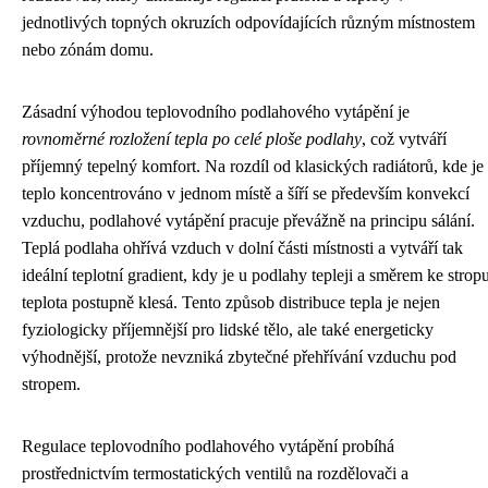
jednotlivých topných okruzích odpovídajících různým místnostem
nebo zónám domu.
Zásadní výhodou teplovodního podlahového vytápění je
rovnoměrné rozložení tepla po celé ploše podlahy
, což vytváří
příjemný tepelný komfort. Na rozdíl od klasických radiátorů, kde je
teplo koncentrováno v jednom místě a šíří se především konvekcí
vzduchu, podlahové vytápění pracuje převážně na principu sálání.
Teplá podlaha ohřívá vzduch v dolní části místnosti a vytváří tak
ideální teplotní gradient, kdy je u podlahy tepleji a směrem ke strop
teplota postupně klesá. Tento způsob distribuce tepla je nejen
fyziologicky příjemnější pro lidské tělo, ale také energeticky
výhodnější, protože nevzniká zbytečné přehřívání vzduchu pod
stropem.
Regulace teplovodního podlahového vytápění probíhá
prostřednictvím termostatických ventilů na rozdělovači a