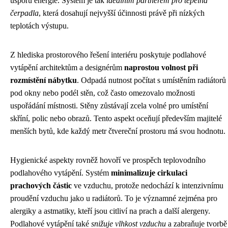
úsporu energie. Systém je tak
ideálním partnerem pro tepelná
čerpadla
, která dosahují nejvyšší účinnosti právě při nízkých
teplotách výstupu.
Z hlediska prostorového řešení interiéru poskytuje podlahové
vytápění architektům a designérům
naprostou volnost při
rozmístění nábytku
. Odpadá nutnost počítat s umístěním radiátorů
pod okny nebo podél stěn, což často omezovalo možnosti
uspořádání místnosti. Stěny zůstávají zcela volné pro umístění
skříní, polic nebo obrazů. Tento aspekt oceňují především majitelé
menších bytů, kde každý metr čtvereční prostoru má svou hodnotu.
Hygienické aspekty rovněž hovoří ve prospěch teplovodního
podlahového vytápění. Systém
minimalizuje cirkulaci
prachových částic
ve vzduchu, protože nedochází k intenzivnímu
proudění vzduchu jako u radiátorů. To je významné zejména pro
alergiky a astmatiky, kteří jsou citliví na prach a další alergeny.
Podlahové vytápění také
snižuje vlhkost vzduchu
a zabraňuje tvorbě