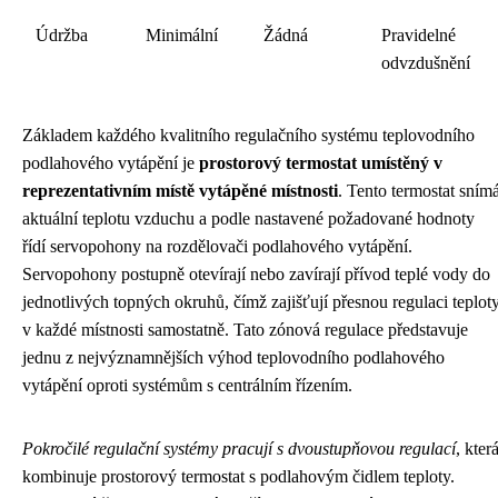
Údržba
Minimální
Žádná
Pravidelné
odvzdušnění
Základem každého kvalitního regulačního systému teplovodního
podlahového vytápění je
prostorový termostat umístěný v
reprezentativním místě vytápěné místnosti
. Tento termostat sním
aktuální teplotu vzduchu a podle nastavené požadované hodnoty
řídí servopohony na rozdělovači podlahového vytápění.
Servopohony postupně otevírají nebo zavírají přívod teplé vody do
jednotlivých topných okruhů, čímž zajišťují přesnou regulaci teplot
v každé místnosti samostatně. Tato zónová regulace představuje
jednu z nejvýznamnějších výhod teplovodního podlahového
vytápění oproti systémům s centrálním řízením.
Pokročilé regulační systémy pracují s dvoustupňovou regulací
, kter
kombinuje prostorový termostat s podlahovým čidlem teploty.