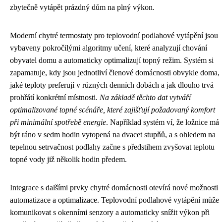
zbytečně vytápět prázdný dům na plný výkon.
Moderní chytré termostaty pro teplovodní podlahové vytápění jsou
vybaveny pokročilými algoritmy učení, které analyzují chování
obyvatel domu a automaticky optimalizují topný režim. Systém si
zapamatuje, kdy jsou jednotliví členové domácnosti obvykle doma,
jaké teploty preferují v různých denních dobách a jak dlouho trvá
prohřátí konkrétní místnosti.
Na základě těchto dat vytváří
optimalizované topné scénáře, které zajišťují požadovaný komfort
při minimální spotřebě energie
. Například systém ví, že ložnice má
být ráno v sedm hodin vytopená na dvacet stupňů, a s ohledem na
tepelnou setrvačnost podlahy začne s předstihem zvyšovat teplotu
topné vody již několik hodin předem.
Integrace s dalšími prvky chytré domácnosti otevírá nové možnosti
automatizace a optimalizace. Teplovodní podlahové vytápění může
komunikovat s okenními senzory a automaticky snížit výkon při