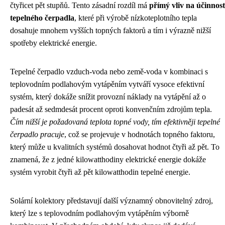
čtyřicet pět stupňů. Tento zásadní rozdíl má
přímý vliv na účinnost
tepelného čerpadla
, které při výrobě nízkoteplotního tepla
dosahuje mnohem vyšších topných faktorů a tím i výrazně nižší
spotřeby elektrické energie.
Tepelné čerpadlo vzduch-voda nebo země-voda v kombinaci s
teplovodním podlahovým vytápěním vytváří vysoce efektivní
systém, který dokáže snížit provozní náklady na vytápění až o
padesát až sedmdesát procent oproti konvenčním zdrojům tepla.
Čím nižší je požadovaná teplota topné vody, tím efektivněji tepelné
čerpadlo pracuje
, což se projevuje v hodnotách topného faktoru,
který může u kvalitních systémů dosahovat hodnot čtyři až pět. To
znamená, že z jedné kilowatthodiny elektrické energie dokáže
systém vyrobit čtyři až pět kilowatthodin tepelné energie.
Solární kolektory představují další významný obnovitelný zdroj,
který lze s teplovodním podlahovým vytápěním výborně