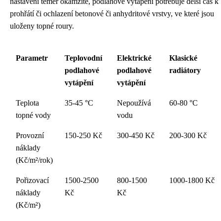
nastavení téměř okamžitě, podlahové vytápění potřebuje delší čas k
prohřátí či ochlazení betonové či anhydritové vrstvy, ve které jsou
uloženy topné roury.
Parametr
Teplovodní
Elektrické
Klasické
podlahové
podlahové
radiátory
vytápění
vytápění
Teplota
35-45 °C
Nepoužívá
60-80 °C
topné vody
vodu
Provozní
150-250 Kč
300-450 Kč
200-300 Kč
náklady
(Kč/m²/rok)
Pořizovací
1500-2500
800-1500
1000-1800 Kč
náklady
Kč
Kč
(Kč/m²)