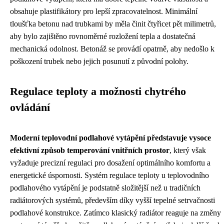
obsahuje plastifikátory pro lepší zpracovatelnost. Minimální
tloušťka betonu nad trubkami by měla činit čtyřicet pět milimetrů,
aby bylo zajištěno rovnoměrné rozložení tepla a dostatečná
mechanická odolnost. Betonáž se provádí opatrně, aby nedošlo k
poškození trubek nebo jejich posunutí z původní polohy.
Regulace teploty a možnosti chytrého
ovládání
Moderní teplovodní podlahové vytápění představuje vysoce
efektivní způsob temperování vnitřních prostor
, který však
vyžaduje precizní regulaci pro dosažení optimálního komfortu a
energetické úspornosti. Systém regulace teploty u teplovodního
podlahového vytápění je podstatně složitější než u tradičních
radiátorových systémů, především díky vyšší tepelné setrvačnosti
podlahové konstrukce. Zatímco klasický radiátor reaguje na změny