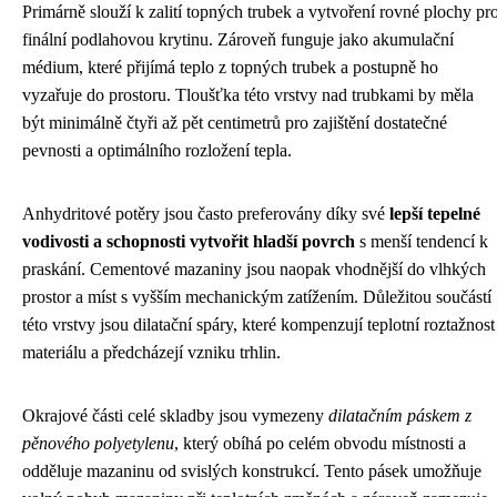
Primárně slouží k zalití topných trubek a vytvoření rovné plochy pr
finální podlahovou krytinu. Zároveň funguje jako akumulační
médium, které přijímá teplo z topných trubek a postupně ho
vyzařuje do prostoru. Tloušťka této vrstvy nad trubkami by měla
být minimálně čtyři až pět centimetrů pro zajištění dostatečné
pevnosti a optimálního rozložení tepla.
Anhydritové potěry jsou často preferovány díky své
lepší tepelné
vodivosti a schopnosti vytvořit hladší povrch
s menší tendencí k
praskání. Cementové mazaniny jsou naopak vhodnější do vlhkých
prostor a míst s vyšším mechanickým zatížením. Důležitou součástí
této vrstvy jsou dilatační spáry, které kompenzují teplotní roztažnost
materiálu a předcházejí vzniku trhlin.
Okrajové části celé skladby jsou vymezeny
dilatačním páskem z
pěnového polyetylenu
, který obíhá po celém obvodu místnosti a
odděluje mazaninu od svislých konstrukcí. Tento pásek umožňuje