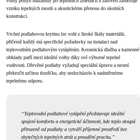
volný pohyb mazaniny při teplotních změnách a zároveň zamezuje
vzniku tepelných mostů a akustickému přenosu do okolních
konstrukcí.
Vrchní podlahovou krytinu lze volit z široké škály materiálů,
přičemž každý má specifické požadavky na instalaci nad
teplovodním podlahovým vytápěním. Keramická dlažba a kamenné
obklady patří mezi ideální volby díky své výborné tepelné
vodivosti. Dřevěné podlahy vyžadují speciální úpravu a nesmí
překročit určitou tloušťku, aby nedocházelo k nadměrnému
tepelnému odporu.
Teplovodní podlahové vytápění představuje ideální
spojení komfortu a energetické účinnosti, kde teplo stoupá
přirozeně od podlahy a vytváří příjemné prostředí bez
zbytečných tepelných ztrát a proudění prachu.