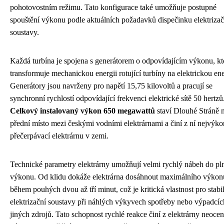
pohotovostním režimu. Tato konfigurace také umožňuje postupné
spouštění výkonu podle aktuálních požadavků dispečinku elektrizač
soustavy.
Každá turbína je spojena s generátorem o odpovídajícím výkonu, kt
transformuje mechanickou energii rotující turbíny na elektrickou ene
Generátory jsou navrženy pro napětí 15,75 kilovoltů a pracují se
synchronní rychlostí odpovídající frekvenci elektrické sítě 50 hertzů
Celkový instalovaný výkon 650 megawattů
staví Dlouhé Stráně 
přední místo mezi českými vodními elektrárnami a činí z ní nejvýko
přečerpávací elektrárnu v zemi.
Technické parametry elektrárny umožňují velmi rychlý nábeh do pl
výkonu. Od klidu dokáže elektrárna dosáhnout maximálního výkon
během pouhých dvou až tří minut, což je kritická vlastnost pro stabil
elektrizační soustavy při náhlých výkyvech spotřeby nebo výpadcíc
jiných zdrojů. Tato schopnost rychlé reakce činí z elektrárny neocen