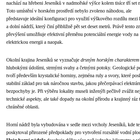
nachází na hřebeni Jeseníků v nadmořské výšce kolem tisíce tří set 
Toto umístění v horském prostředí nebylo zvoleno náhodou, ale
představuje ideální konfiguraci pro využití výškového rozdílu mezi 
a dolní nádrží, který činí přibližně pět set deset metrů. Právě tento 
převýšení umožňuje efektivní přeměnu potenciální energie vody na
elektrickou energii a naopak.
Okolní krajina Jeseníků se vyznačuje
drsným horským charakterem
hlubokými údolími, strmými svahy a četnými potoky. Geologické p
tvoří především krystalické horniny, zejména ruly a svory, které pos
stabilní základ pro tak náročnou stavbu, jakou přečerpávací elektrár
bezpochyby je. Při výběru lokality museli inženýři pečlivě zvážit ne
technické aspekty, ale také dopady na okolní přírodu a krajinný ráz 
chráněné oblasti.
Horní nádrž byla vybudována v sedle mezi vrcholy Jeseníků, kde te
poskytoval přirozené předpoklady pro vytvoření rozsáhlé vodní plo