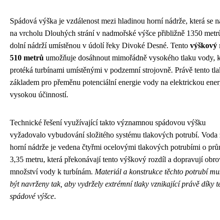
Spádová výška je vzdálenost mezi hladinou horní nádrže, která se n
na vrcholu Dlouhých strání v nadmořské výšce přibližně 1350 metrů
dolní nádrží umístěnou v údolí řeky Divoké Desné. Tento
výškový 
510 metrů
umožňuje dosáhnout mimořádně vysokého tlaku vody, k
protéká turbínami umístěnými v podzemní strojovně. Právě tento tla
základem pro přeměnu potenciální energie vody na elektrickou energ
vysokou účinností.
Technické řešení využívající takto významnou spádovou výšku
vyžadovalo vybudování složitého systému tlakových potrubí. Voda 
horní nádrže je vedena čtyřmi ocelovými tlakových potrubími o pr
3,35 metru, která překonávají tento výškový rozdíl a dopravují obr
množství vody k turbínám.
Materiál a konstrukce těchto potrubí mu
být navrženy tak, aby vydržely extrémní tlaky vznikající právě díky t
spádové výšce
.