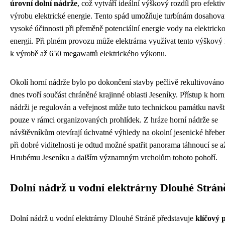
úrovní dolní nádrže
, což vytváří ideální výškový rozdíl pro efektiv
výrobu elektrické energie. Tento spád umožňuje turbínám dosahova
vysoké účinnosti při přeměně potenciální energie vody na elektrick
energii. Při plném provozu může elektrárna využívat tento výškový 
k výrobě až 650 megawattů elektrického výkonu.
Okolí horní nádrže bylo po dokončení stavby pečlivě rekultivováno
dnes tvoří součást chráněné krajinné oblasti Jeseníky. Přístup k horn
nádrži je regulován a veřejnost může tuto technickou památku navští
pouze v rámci organizovaných prohlídek. Z hráze horní nádrže se
návštěvníkům otevírají úchvatné výhledy na okolní jesenické hřebe
při dobré viditelnosti je odtud možné spatřit panorama táhnoucí se a
Hrubému Jeseníku a dalším významným vrcholům tohoto pohoří.
Dolní nádrž u vodní elektrárny Dlouhé Strán
Dolní nádrž u vodní elektrárny Dlouhé Stráně představuje
klíčový 