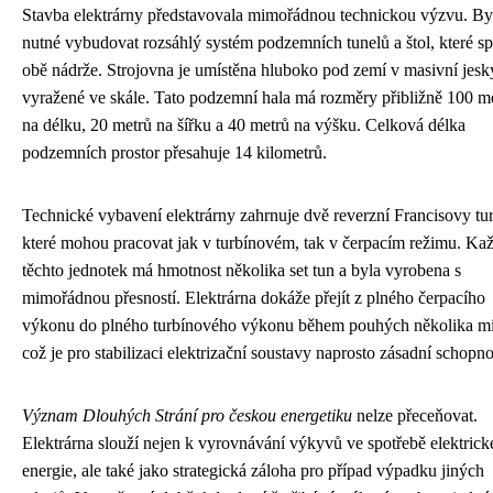
Stavba elektrárny představovala mimořádnou technickou výzvu. By
nutné vybudovat rozsáhlý systém podzemních tunelů a štol, které sp
obě nádrže. Strojovna je umístěna hluboko pod zemí v masivní jesk
vyražené ve skále. Tato podzemní hala má rozměry přibližně 100 m
na délku, 20 metrů na šířku a 40 metrů na výšku. Celková délka
podzemních prostor přesahuje 14 kilometrů.
Technické vybavení elektrárny zahrnuje dvě reverzní Francisovy tur
které mohou pracovat jak v turbínovém, tak v čerpacím režimu. Ka
těchto jednotek má hmotnost několika set tun a byla vyrobena s
mimořádnou přesností. Elektrárna dokáže přejít z plného čerpacího
výkonu do plného turbínového výkonu během pouhých několika mi
což je pro stabilizaci elektrizační soustavy naprosto zásadní schopno
Význam Dlouhých Strání pro českou energetiku
nelze přeceňovat.
Elektrárna slouží nejen k vyrovnávání výkyvů ve spotřebě elektrick
energie, ale také jako strategická záloha pro případ výpadku jiných