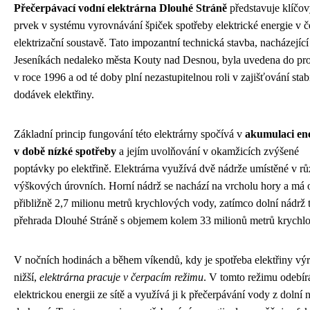
Přečerpávací vodní elektrárna Dlouhé Stráně
představuje klíčo
prvek v systému vyrovnávání špiček spotřeby elektrické energie v 
elektrizační soustavě. Tato impozantní technická stavba, nacházející
Jeseníkách nedaleko města Kouty nad Desnou, byla uvedena do pr
v roce 1996 a od té doby plní nezastupitelnou roli v zajišťování stabi
dodávek elektřiny.
Základní princip fungování této elektrárny spočívá v
akumulaci en
v době nízké spotřeby
a jejím uvolňování v okamžicích zvýšené
poptávky po elektřině. Elektrárna využívá dvě nádrže umístěné v r
výškových úrovních. Horní nádrž se nachází na vrcholu hory a má
přibližně 2,7 milionu metrů krychlových vody, zatímco dolní nádrž 
přehrada Dlouhé Stráně s objemem kolem 33 milionů metrů krychl
V nočních hodinách a během víkendů, kdy je spotřeba elektřiny vý
nižší,
elektrárna pracuje v čerpacím režimu
. V tomto režimu odebír
elektrickou energii ze sítě a využívá ji k přečerpávání vody z dolní 