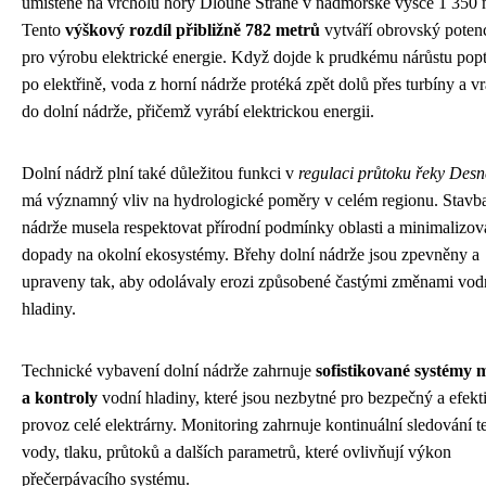
umístěné na vrcholu hory Dlouhé Stráně v nadmořské výšce 1 350 
Tento
výškový rozdíl přibližně 782 metrů
vytváří obrovský potenc
pro výrobu elektrické energie. Když dojde k prudkému nárůstu pop
po elektřině, voda z horní nádrže protéká zpět dolů přes turbíny a vr
do dolní nádrže, přičemž vyrábí elektrickou energii.
Dolní nádrž plní také důležitou funkci v
regulaci průtoku řeky Desn
má významný vliv na hydrologické poměry v celém regionu. Stavb
nádrže musela respektovat přírodní podmínky oblasti a minimalizov
dopady na okolní ekosystémy. Břehy dolní nádrže jsou zpevněny a
upraveny tak, aby odolávaly erozi způsobené častými změnami vod
hladiny.
Technické vybavení dolní nádrže zahrnuje
sofistikované systémy 
a kontroly
vodní hladiny, které jsou nezbytné pro bezpečný a efekt
provoz celé elektrárny. Monitoring zahrnuje kontinuální sledování t
vody, tlaku, průtoků a dalších parametrů, které ovlivňují výkon
přečerpávacího systému.