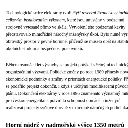
Technologické srdce elektrárny tvoří
čtyři reverzní Francisovy turbí
celkovým instalovaným výkonem
, které jsou umístěny v podzemní
strojovně vytesané přímo ve skále. Vytvoření této podzemní kavity
představovalo mimořádně náročný inženýrský úkol. Bylo nutné vyra
obrovský prostor v pevné hornině, přičemž se muselo dbát na stabili
okolních struktur a bezpečnost pracovníků.
Během osmnácti let výstavby se projekt potýkal s četnými technick
organizačními výzvami. Politické změny po roce 1989 přinesly nov
ekonomické podmínky a změny v prioritách energetické politiky. Př
se podařilo projekt dokončit, i když s určitými modifikacemi původ
plánu. Dokončení elektrárny v roce 1996 znamenalo významný mil
pro českou energetiku a potvrdilo schopnost domácích inženýrů
realizovat projekty světové úrovně v extrémně náročných podmínká
Horní nádrž v nadmořské výšce 1350 metrů