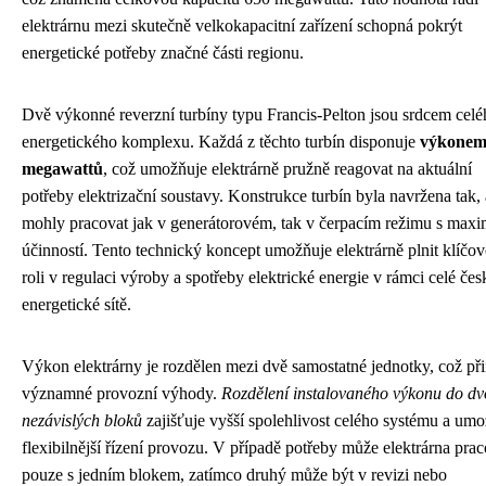
elektrárnu mezi skutečně velkokapacitní zařízení schopná pokrýt
energetické potřeby značné části regionu.
Dvě výkonné reverzní turbíny typu Francis-Pelton jsou srdcem celé
energetického komplexu. Každá z těchto turbín disponuje
výkonem
megawattů
, což umožňuje elektrárně pružně reagovat na aktuální
potřeby elektrizační soustavy. Konstrukce turbín byla navržena tak,
mohly pracovat jak v generátorovém, tak v čerpacím režimu s maxi
účinností. Tento technický koncept umožňuje elektrárně plnit klíčo
roli v regulaci výroby a spotřeby elektrické energie v rámci celé čes
energetické sítě.
Výkon elektrárny je rozdělen mezi dvě samostatné jednotky, což při
významné provozní výhody.
Rozdělení instalovaného výkonu do d
nezávislých bloků
zajišťuje vyšší spolehlivost celého systému a um
flexibilnější řízení provozu. V případě potřeby může elektrárna prac
pouze s jedním blokem, zatímco druhý může být v revizi nebo