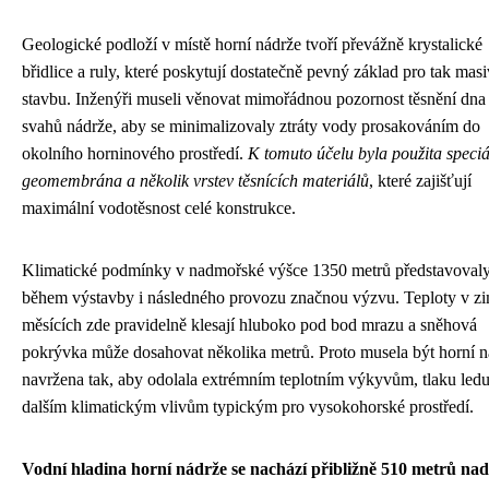
Geologické podloží v místě horní nádrže tvoří převážně krystalické
břidlice a ruly, které poskytují dostatečně pevný základ pro tak masi
stavbu. Inženýři museli věnovat mimořádnou pozornost těsnění dna
svahů nádrže, aby se minimalizovaly ztráty vody prosakováním do
okolního horninového prostředí.
K tomuto účelu byla použita speciá
geomembrána a několik vrstev těsnících materiálů
, které zajišťují
maximální vodotěsnost celé konstrukce.
Klimatické podmínky v nadmořské výšce 1350 metrů představoval
během výstavby i následného provozu značnou výzvu. Teploty v z
měsících zde pravidelně klesají hluboko pod bod mrazu a sněhová
pokrývka může dosahovat několika metrů. Proto musela být horní n
navržena tak, aby odolala extrémním teplotním výkyvům, tlaku ledu
dalším klimatickým vlivům typickým pro vysokohorské prostředí.
Vodní hladina horní nádrže se nachází přibližně 510 metrů nad