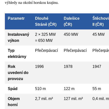
výhledy na okolní horskou krajinu.
Parametr
Dlouhé
Dalešice
Štěchovi
Stráně (ČR)
(ČR)
II (ČR)
Instalovaný
2 × 325 MW
450 MW
45 MW
výkon
= 650 MW
Typ
Přečerpávací
Přečerpávací
Přečerpá
elektrárny
Rok
1996
1978
1947
uvedení do
provozu
Spád
510 m
122 m
55 m
Objem
2,7 mil. m³
127 mil. m³
0,4 mil. m
horní