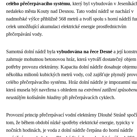
celého přečerpávacího systému
, který byl vybudován v Jeseníkác
nedaleko města Kouty nad Desnou. Tato vodní nádrž se nachází v
nadmořské výšce přibližně 568 metrů a tvoří spolu s horní nádrží f
celek umožňující akumulaci elektrické energie prostřednictvím
přečerpávání vody.
Samotná dolní nádrž byla
vybudována na řece Desné
a její konst
zahrnuje mohutnou betonovou hráz, která vytváří dostatečný objem
potřeby provozu elektrárny. Kapacita dolní nádrže dosahuje objemu
několika milionů kubických metrů vody, což zajišťuje plynulý prov
celého přečerpávacího systému. Hráz dolní nádrže je impozantní st
která musela být navržena s ohledem na
extrémní zatížení způsoben
neustálým kolísáním hladiny
při přečerpávacích cyklech.
Provozní princip přečerpávací vodní elektrárny Dlouhé Stráně spoč
tom, že během období nízké spotřeby elektrické energie, typicky v
nočních hodinách, je voda z dolní nádrže čerpána do horní nádrže