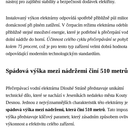
nástroj pro zajištění stability a bezpečnosti dodávek elektřiny.
Instalovaný výkon elektrárny odpovídá spotřebě přibližně půl milio
domácností při plném zatížení. V čerpacím režimu elektrárna odebír
přibližně stejné množství energie, které je potřebné k přečerpání vo
dolní nádrže do horní.
Účinnost celého cyklu přečerpávání se pohy
kolem 75 procent
, což je pro tento typ zařízení velmi dobrá hodnota
odpovídající moderním technologickým standardům.
Spádová výška mezi nádržemi činí 510 metrů
Přečerpávací vodní elektrárna Dlouhé Stráně představuje unikátní
technické dílo, které se nachází v Jeseníkách nedaleko města Kouty
Desnou. Jednou z nejvýznamnějších charakteristik této elektrárny je
spádová výška mezi nádržemi, která činí 510 metrů
. Tato impoz
výška představuje klíčový parametr, který zásadním způsobem ovli
výkonnost a efektivitu celého zařízení.