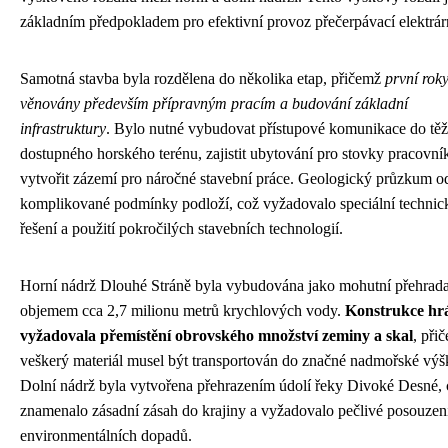
základním předpokladem pro efektivní provoz přečerpávací elektrár
Samotná stavba byla rozdělena do několika etap, přičemž
první roky
věnovány především přípravným pracím a budování základní
infrastruktury
. Bylo nutné vybudovat přístupové komunikace do tě
dostupného horského terénu, zajistit ubytování pro stovky pracovní
vytvořit zázemí pro náročné stavební práce. Geologický průzkum od
komplikované podmínky podloží, což vyžadovalo speciální technic
řešení a použití pokročilých stavebních technologií.
Horní nádrž Dlouhé Stráně byla vybudována jako mohutní přehrada
objemem cca 2,7 milionu metrů krychlových vody.
Konstrukce hr
vyžadovala přemístění obrovského množství zeminy a skal
, při
veškerý materiál musel být transportován do značné nadmořské výš
Dolní nádrž byla vytvořena přehrazením údolí řeky Divoké Desné, 
znamenalo zásadní zásah do krajiny a vyžadovalo pečlivé posouzen
environmentálních dopadů.