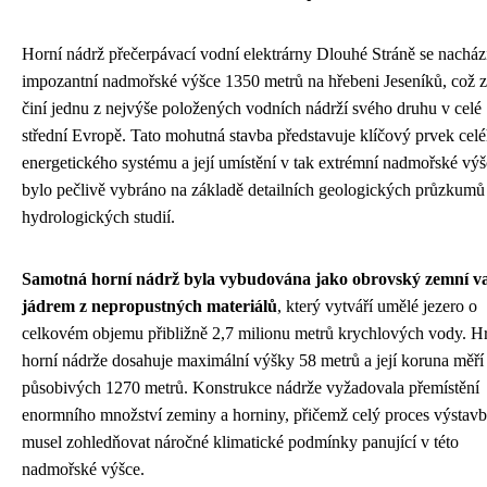
Horní nádrž přečerpávací vodní elektrárny Dlouhé Stráně se nacház
impozantní nadmořské výšce 1350 metrů na hřebeni Jeseníků, což z
činí jednu z nejvýše položených vodních nádrží svého druhu v celé
střední Evropě. Tato mohutná stavba představuje klíčový prvek cel
energetického systému a její umístění v tak extrémní nadmořské vý
bylo pečlivě vybráno na základě detailních geologických průzkumů
hydrologických studií.
Samotná horní nádrž byla vybudována jako obrovský zemní va
jádrem z nepropustných materiálů
, který vytváří umělé jezero o
celkovém objemu přibližně 2,7 milionu metrů krychlových vody. H
horní nádrže dosahuje maximální výšky 58 metrů a její koruna měří
působivých 1270 metrů. Konstrukce nádrže vyžadovala přemístění
enormního množství zeminy a horniny, přičemž celý proces výstav
musel zohledňovat náročné klimatické podmínky panující v této
nadmořské výšce.