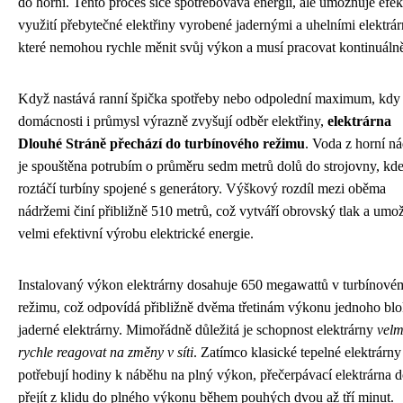
do horní. Tento proces sice spotřebovává energii, ale umožňuje efek
využití přebytečné elektřiny vyrobené jadernými a uhelními elektrá
které nemohou rychle měnit svůj výkon a musí pracovat kontinuáln
Když nastává ranní špička spotřeby nebo odpolední maximum, kdy
domácnosti i průmysl výrazně zvyšují odběr elektřiny,
elektrárna
Dlouhé Stráně přechází do turbínového režimu
. Voda z horní n
je spouštěna potrubím o průměru sedm metrů dolů do strojovny, kd
roztáčí turbíny spojené s generátory. Výškový rozdíl mezi oběma
nádržemi činí přibližně 510 metrů, což vytváří obrovský tlak a umo
velmi efektivní výrobu elektrické energie.
Instalovaný výkon elektrárny dosahuje 650 megawattů v turbínové
režimu, což odpovídá přibližně dvěma třetinám výkonu jednoho bl
jaderné elektrárny. Mimořádně důležitá je schopnost elektrárny
velm
rychle reagovat na změny v síti
. Zatímco klasické tepelné elektrárny
potřebují hodiny k náběhu na plný výkon, přečerpávací elektrárna 
přejít z klidu do plného výkonu během pouhých dvou až tří minut.