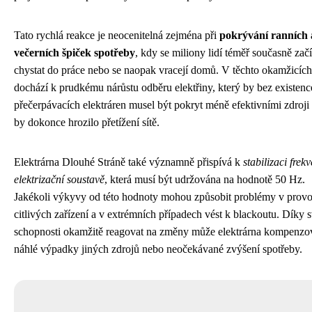
Tato rychlá reakce je neocenitelná zejména při
pokrývání ranních 
večerních špiček spotřeby
, kdy se miliony lidí téměř současně začí
chystat do práce nebo se naopak vracejí domů. V těchto okamžicích
dochází k prudkému nárůstu odběru elektřiny, který by bez existenc
přečerpávacích elektráren musel být pokryt méně efektivními zdroji
by dokonce hrozilo přetížení sítě.
Elektrárna Dlouhé Stráně také významně přispívá k
stabilizaci frek
elektrizační soustavě
, která musí být udržována na hodnotě 50 Hz.
Jakékoli výkyvy od této hodnoty mohou způsobit problémy v prov
citlivých zařízení a v extrémních případech vést k blackoutu. Díky 
schopnosti okamžitě reagovat na změny může elektrárna kompenzo
náhlé výpadky jiných zdrojů nebo neočekávané zvýšení spotřeby.