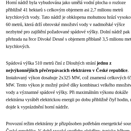
Horní nádrž byla vybudována jako umělá vodní plocha o rozloze
přibližně 41 hektarů s celkovým objemem asi 2,7 milionu metrů
krychlových vody. Tato nádrž je obklopena mohutnou hrází vysoko
60 metrů, která drží obrovské množství vody v nadmořské výšce
nezbytné pro zajištění požadované spádové výšky. Dolní nádrž pak 
přehrada na řece Divoké Desné s objemem přiblaně 3,5 milionu me
krychlových.
Spádová výška 510 metrů činí z Dlouhých strání
jednu z
nejvýkonnějších přečerpávacích elektráren v České republice
.
Instalovaný výkon dosahuje 2x325 MW, což znamená celkových 6
MW. Tento výkon je možný právě díky kombinaci velkého množstv
vody a významné spádové výšky. Při maximálním výkonu dokáže
elektrárna vyrábět elektrickou energii po dobu přibližně čtyř hodin,
dojde k vyprázdnění horní nádrže.
Provozní režim elektrárny je přizpůsoben potřebám energetické sou
České republiky. V době vysoké spotřeby elektřiny, typicky během 