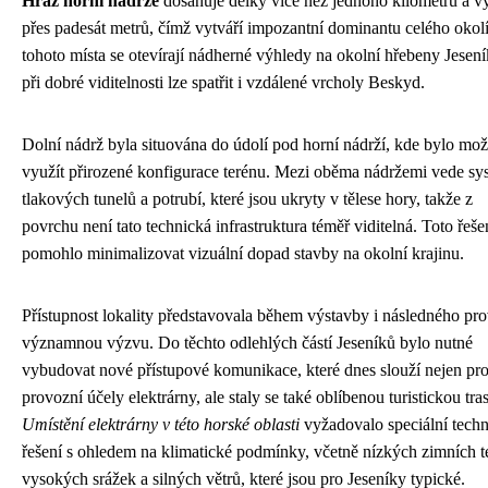
Hráz horní nádrže
dosahuje délky více než jednoho kilometru a v
přes padesát metrů, čímž vytváří impozantní dominantu celého okolí
tohoto místa se otevírají nádherné výhledy na okolní hřebeny Jesení
při dobré viditelnosti lze spatřit i vzdálené vrcholy Beskyd.
Dolní nádrž byla situována do údolí pod horní nádrží, kde bylo mo
využít přirozené konfigurace terénu. Mezi oběma nádržemi vede sy
tlakových tunelů a potrubí, které jsou ukryty v tělese hory, takže z
povrchu není tato technická infrastruktura téměř viditelná. Toto řeše
pomohlo minimalizovat vizuální dopad stavby na okolní krajinu.
Přístupnost lokality představovala během výstavby i následného pr
významnou výzvu. Do těchto odlehlých částí Jeseníků bylo nutné
vybudovat nové přístupové komunikace, které dnes slouží nejen pr
provozní účely elektrárny, ale staly se také oblíbenou turistickou tra
Umístění elektrárny v této horské oblasti
vyžadovalo speciální tech
řešení s ohledem na klimatické podmínky, včetně nízkých zimních te
vysokých srážek a silných větrů, které jsou pro Jeseníky typické.