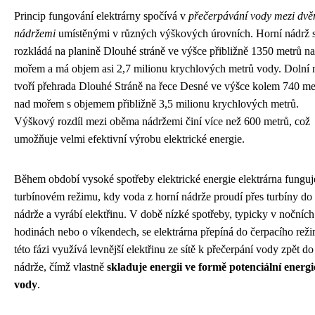
Princip fungování elektrárny spočívá v
přečerpávání vody mezi dv
nádržemi
umístěnými v různých výškových úrovních. Horní nádrž 
rozkládá na planině Dlouhé stráně ve výšce přibližně 1350 metrů n
mořem a má objem asi 2,7 milionu krychlových metrů vody. Dolní 
tvoří přehrada Dlouhé Stráně na řece Desné ve výšce kolem 740 me
nad mořem s objemem přibližně 3,5 milionu krychlových metrů.
Výškový rozdíl mezi oběma nádržemi činí více než 600 metrů, což
umožňuje velmi efektivní výrobu elektrické energie.
Během období vysoké spotřeby elektrické energie elektrárna funguj
turbínovém režimu, kdy voda z horní nádrže proudí přes turbíny do 
nádrže a vyrábí elektřinu. V době nízké spotřeby, typicky v nočních
hodinách nebo o víkendech, se elektrárna přepíná do čerpacího rež
této fázi využívá levnější elektřinu ze sítě k přečerpání vody zpět do
nádrže, čímž vlastně
skladuje energii ve formě potenciální energi
vody
.