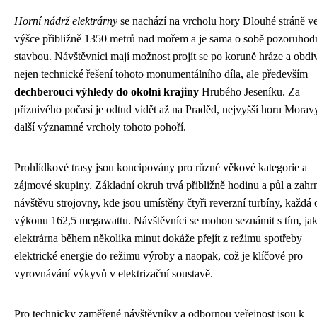
Horní nádrž elektrárny
se nachází na vrcholu hory Dlouhé stráně v
výšce přibližně 1350 metrů nad mořem a je sama o sobě pozoruho
stavbou. Návštěvníci mají možnost projít se po koruně hráze a obdi
nejen technické řešení tohoto monumentálního díla, ale především
dechberoucí výhledy do okolní krajiny
Hrubého Jeseníku. Za
příznivého počasí je odtud vidět až na Praděd, nejvyšší horu Moravy
další významné vrcholy tohoto pohoří.
Prohlídkové trasy jsou koncipovány pro různé věkové kategorie a
zájmové skupiny. Základní okruh trvá přibližně hodinu a půl a zahr
návštěvu strojovny, kde jsou umístěny čtyři reverzní turbíny, každá 
výkonu 162,5 megawattu. Návštěvníci se mohou seznámit s tím, ja
elektrárna během několika minut dokáže přejít z režimu spotřeby
elektrické energie do režimu výroby a naopak, což je klíčové pro
vyrovnávání výkyvů v elektrizační soustavě.
Pro technicky zaměřené návštěvníky a odbornou veřejnost jsou k