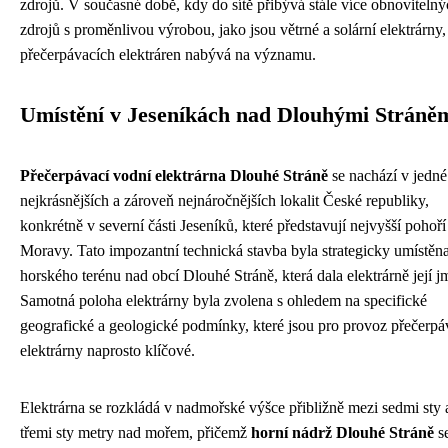
zdrojů. V současné době, kdy do sítě přibývá stále více obnoviteln
zdrojů s proměnlivou výrobou, jako jsou větrné a solární elektrárny,
přečerpávacích elektráren nabývá na významu.
Umístění v Jeseníkách nad Dlouhými Stráně
Přečerpávací vodní elektrárna Dlouhé Stráně
se nachází v jedné
nejkrásnějších a zároveň nejnáročnějších lokalit České republiky,
konkrétně v severní části Jeseníků, které představují nejvyšší pohoří
Moravy. Tato impozantní technická stavba byla strategicky umístěn
horského terénu nad obcí Dlouhé Stráně, která dala elektrárně její j
Samotná poloha elektrárny byla zvolena s ohledem na specifické
geografické a geologické podmínky, které jsou pro provoz přečerpá
elektrárny naprosto klíčové.
Elektrárna se rozkládá v nadmořské výšce přibližně mezi sedmi sty a 
třemi sty metry nad mořem, přičemž
horní nádrž Dlouhé Stráně
s