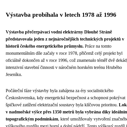
Výstavba probíhala v letech 1978 až 1996
Výstavba přečerpávací vodní elektrárny Dlouhé Stráně
představovala jeden z nejnáročnějších technických projektů v
historii českého energetického průmyslu.
Práce na tomto
monumentálním díle začaly v roce 1978, přičemž celý projekt byl
oficiálně dokončen až v roce 1996, což znamenalo téměř dvě deká
intenzivní stavební činnosti v náročném horském terénu Hrubého
Jeseníku.
Počáteční fáze výstavby byla zahájena za éry socialistického
Československa, kdy energetická bezpečnost a schopnost pokrývat
špičkové zatížení elektrizační soustavy byla klíčovou prioritou.
Loka
v nadmořské výšce přes 1350 metrů byla vybrána díky ideální
topografickým podmínkám
, které umožňovaly vytvoření značnéh
výškového rozdílu mezi horní a dolní nádrží. Tento výškový rozdíl 