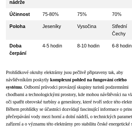
nádrže
Účinnost
75-80%
75%
70%
Poloha
Jeseníky
Vysočina
Střední
Čechy
Doba
4-5 hodin
8-10 hodin
6-8 hodin
čerpání
Prohlídkové okruhy elektrárny jsou pečlivě připraveny tak, aby
návštěvníkům poskytly
komplexní pohled na fungování celého
systému
. Odborní průvodci provázejí skupiny turistů podzemními
chodbami a technologickými prostory, kde mohou návštěvníci na vl
oči spatřit obrovské turbíny a generátory, které tvoří srdce této elekt
Během prohlídky se účastníci dozvídají fascinující informace o prin
přečerpávání vody mezi horní a dolní nádrží, o technických parame
zařízení a o významu této elektrárny pro stabilitu české energetické s