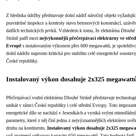
Z hlediska údržby představuje dolní nádrž náročný objekt vyžadujíc
pravidelné inspekce a kontroly stavu betonových konstrukcí, uzávěr
dalších technických prvků. Vzhledem k tomu, že elektrárna Dlouhé
Stráně patří mezi
nejvýkonnější přečerpávací elektrárny ve střed
Evropě
s instalovaným výkonem přes 600 megawattů, je spolehlivo
dolní nádrže naprosto kritická pro stabilitu celé energetické soustav
České republiky.
Instalovaný výkon dosahuje 2x325 megawatt
Přečerpávací vodní elektrárna Dlouhé Stráně představuje technolog
unikát v rámci České republiky i celé střední Evropy. Toto impozan
energetické dílo se nachází v Jeseníkách a vyniká svými mimořádn
parametry, které z něj činí jednu z nejvýznamnějších elektráren své
druhu na kontinentu.
Instalovaný výkon dosahuje 2x325 megawa
což znamená celkovou kapacitu 650 megawattů. Tato hodnota řadí