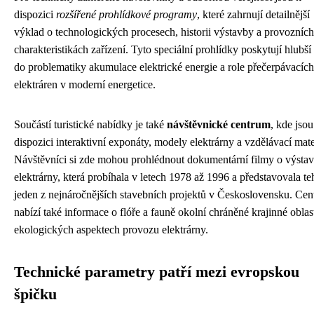
dispozici
rozšířené prohlídkové programy
, které zahrnují detailnější
výklad o technologických procesech, historii výstavby a provozních
charakteristikách zařízení. Tyto speciální prohlídky poskytují hlubší
do problematiky akumulace elektrické energie a role přečerpávacích
elektráren v moderní energetice.
Součástí turistické nabídky je také
návštěvnické centrum
, kde jsou
dispozici interaktivní exponáty, modely elektrárny a vzdělávací mate
Návštěvníci si zde mohou prohlédnout dokumentární filmy o výsta
elektrárny, která probíhala v letech 1978 až 1996 a představovala t
jeden z nejnáročnějších stavebních projektů v Československu. Ce
nabízí také informace o flóře a fauně okolní chráněné krajinné oblast
ekologických aspektech provozu elektrárny.
Technické parametry patří mezi evropskou
špičku